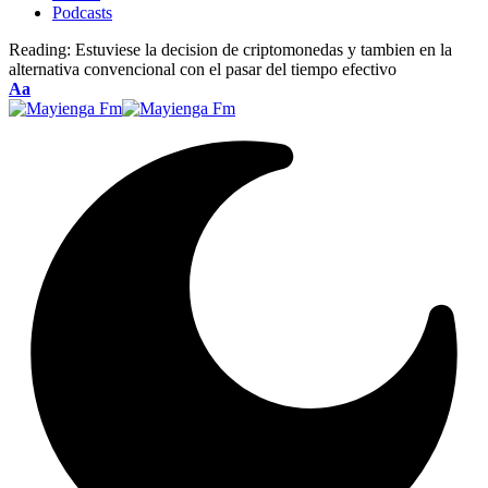
Podcasts
Reading:
Estuviese la decision de criptomonedas y tambien en la
alternativa convencional con el pasar del tiempo efectivo
Font
Aa
Resizer