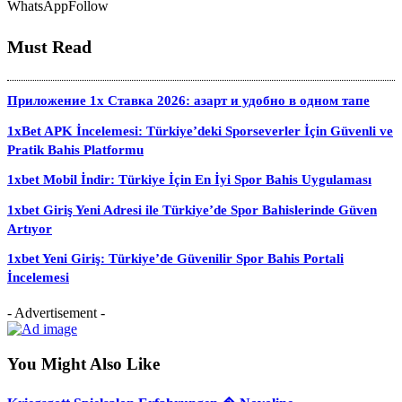
WhatsApp
Follow
Must Read
Приложение 1x Ставка 2026: азарт и удобно в одном тапе
1xBet APK İncelemesi: Türkiye’deki Sporseverler İçin Güvenli ve
Pratik Bahis Platformu
1xbet Mobil İndir: Türkiye İçin En İyi Spor Bahis Uygulaması
1xbet Giriş Yeni Adresi ile Türkiye’de Spor Bahislerinde Güven
Artıyor
1xbet Yeni Giriş: Türkiye’de Güvenilir Spor Bahis Portali
İncelemesi
- Advertisement -
You Might Also Like