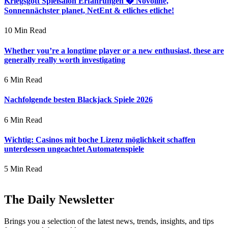
Kriegsgott Spielsalon Erfahrungen � Novoline,
Sonnennächster planet, NetEnt & etliches etliche!
10 Min Read
Whether you’re a longtime player or a new enthusiast, these are
generally really worth investigating
6 Min Read
Nachfolgende besten Blackjack Spiele 2026
6 Min Read
Wichtig: Casinos mit boche Lizenz möglichkeit schaffen
unterdessen ungeachtet Automatenspiele
5 Min Read
The Daily Newsletter
Brings you a selection of the latest news, trends, insights, and tips