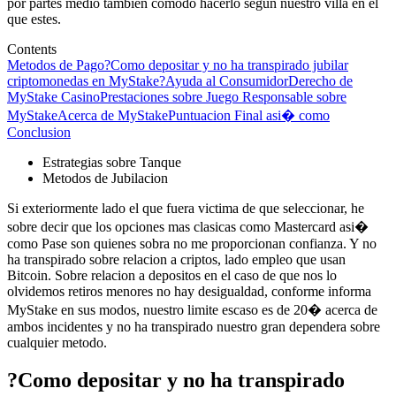
por partes medio tambien comodo hacerlo segun nuestro villa en el
que estes.
Contents
Metodos de Pago
?Como depositar y no ha transpirado jubilar
criptomonedas en MyStake?
Ayuda al Consumidor
Derecho de
MyStake Casino
Prestaciones sobre Juego Responsable sobre
MyStake
Acerca de MyStake
Puntuacion Final asi� como
Conclusion
Estrategias sobre Tanque
Metodos de Jubilacion
Si exteriormente lado el que fuera victima de que seleccionar, he
sobre decir que los opciones mas clasicas como Mastercard asi�
como Pase son quienes sobra no me proporcionan confianza. Y no
ha transpirado sobre relacion a criptos, lado empleo que usan
Bitcoin. Sobre relacion a depositos en el caso de que nos lo
olvidemos retiros menores no hay desigualdad, conforme informa
MyStake en sus modos, nuestro limite escaso es de 20� acerca de
ambos incidentes y no ha transpirado nuestro gran dependera sobre
cualquier metodo.
?Como depositar y no ha transpirado