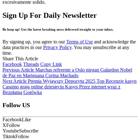
excesivamente solido.
Sign Up For Daily Newsletter
Be keep up! Get the latest breaking news delivered straight to your inbox.
By signing up, you agree to our
Terms of Use
and acknowledge the
data practices in our
Privacy Policy
. You may unsubscribe at any
time.
Share This Article
Facebook
Threads
Copy Link
Previous Article
Marchas referente a Oslo niegan Galardon Nobel
de Paz en Mariguana Corina Machado
Next Article
Premia Wyjąwszy Depozytu 2025 Top Recenzje kasyn
Casumo grają online dziesięciu Kasyn Przez internet wraz z
Bezpłatną Gotówką
Follow US
Facebook
Like
X
Follow
Youtube
Subscribe
Tiktok
Follow