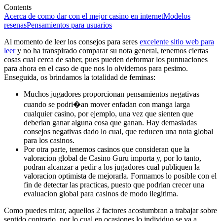
Contents
Acerca de como dar con el mejor casino en internet
Modelos
resenas
Pensamientos para usuarios
Al momento de leer los consejos para seres
excelente sitio web para
leer
y no ha transpirado comparar su nota general, tenemos ciertas
cosas cual cerca de saber, pues pueden deformar los puntuaciones
para ahora en el caso de que nos lo olvidemos para pesimo.
Enseguida, os brindamos la totalidad de feminas:
Muchos jugadores proporcionan pensamientos negativas
cuando se podri�an mover enfadan con manga larga
cualquier casino, por ejemplo, una vez que sienten que
deberian ganar alguna cosa que ganan. Hay demasiadas
consejos negativas dado lo cual, que reducen una nota global
para los casinos.
Por otra parte, tenemos casinos que consideran que la
valoracion global de Casino Guru importa y, por lo tanto,
podran alcanzar a pedir a los jugadores cual publiquen la
valoracion optimista de mejorarla. Formamos lo posible con el
fin de detectar las practicas, puesto que podrian crecer una
evaluacion global para casinos de modo ilegitima.
Como puedes mirar, aquellos 2 factores acostumbran a trabajar sobre
sentido contrario, por lo cual en ocasiones lo individuo se va a