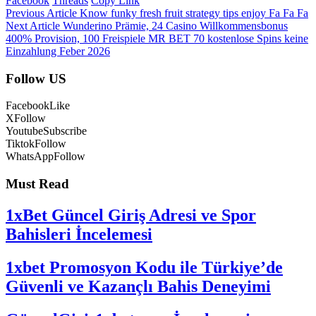
Facebook
Threads
Copy Link
Previous Article
Know funky fresh fruit strategy tips enjoy Fa Fa Fa
Next Article
Wunderino Prämie, 24 Casino Willkommensbonus
400% Provision, 100 Freispiele MR BET 70 kostenlose Spins keine
Einzahlung Feber 2026
Follow US
Facebook
Like
X
Follow
Youtube
Subscribe
Tiktok
Follow
WhatsApp
Follow
Must Read
1xBet Güncel Giriş Adresi ve Spor
Bahisleri İncelemesi
1xbet Promosyon Kodu ile Türkiye’de
Güvenli ve Kazançlı Bahis Deneyimi