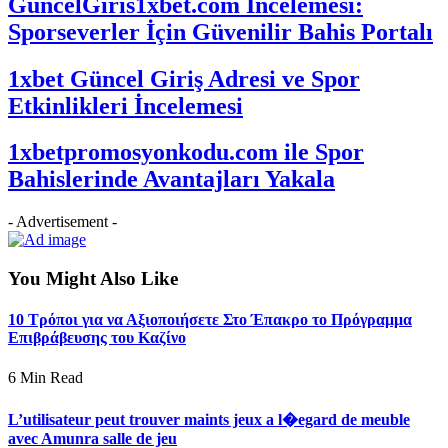
GüncelGiris1xbet.com İncelemesi:
Sporseverler İçin Güvenilir Bahis Portalı
1xbet Güncel Giriş Adresi ve Spor
Etkinlikleri İncelemesi
1xbetpromosyonkodu.com ile Spor
Bahislerinde Avantajları Yakala
- Advertisement -
You Might Also Like
10 Τρόποι για να Αξιοποιήσετε Στο Έπακρο το Πρόγραμμα
Επιβράβευσης του Καζίνο
6 Min Read
L’utilisateur peut trouver maints jeux a l�egard de meuble
avec Amunra salle de jeu