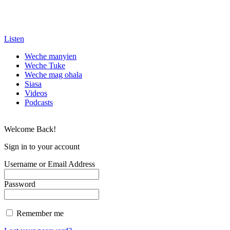
Listen
Weche manyien
Weche Tuke
Weche mag ohala
Siasa
Videos
Podcasts
Welcome Back!
Sign in to your account
Username or Email Address
Password
Remember me