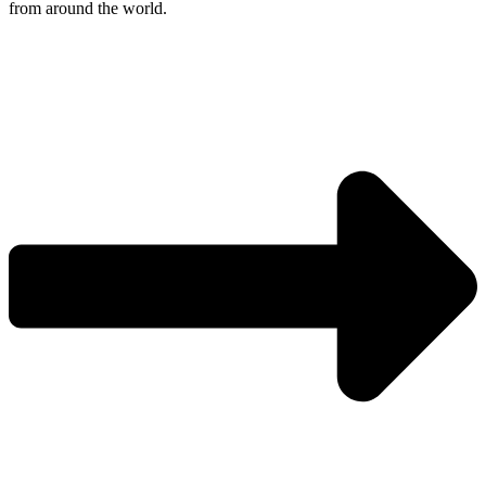
from around the world.