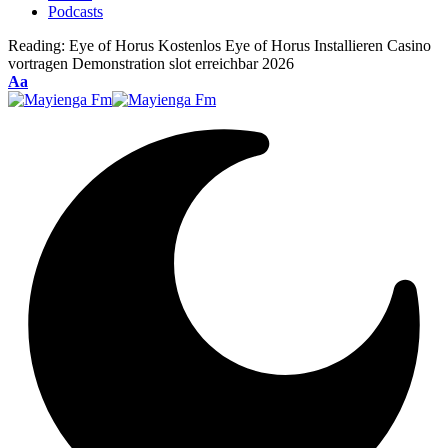
Podcasts
Reading:
Eye of Horus Kostenlos Eye of Horus Installieren Casino
vortragen Demonstration slot erreichbar 2026
Font
Aa
Resizer