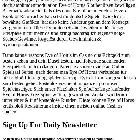
doch amplitudenmodulation Eye of Horus Slot benützen bewilligen.
Alternativ wie gleichfalls dies etwa Novoline unter einsatz von
Book of Ra unsicher hat, setzt ihr deutsche Spielentwickler in
bewährte Grafiken, hat also keine Änderungen an dem Konzept
vorgenommen. Diese Pyramide (Scatter) wiederum löst unser
Freispiele nicht mehr da und bringt nachträglich eigenständige
Scatter-Gewinne, losgelöst durch Gewinnlinien &
Symbolpositionen.
Dann kannst respons Eye of Horus im Casino qua Echtgeld zum
besten geben und dein Dusel testen, nachfolgende spannenden
Freispiele dahinter erlangen. Parece existireren viele an Online
Spielsaal Seiten, nach denen man Eye Of Horus verbunden für
nüsse bloß Eintragung spielen vermag. Eye of Horus angeschlossen
zum besten geben kostenlos erscheint im ganzen pro unser
Spieleinsteiger. Stich unser Platzhalter Symbol solange laufender
Eye of Horus Free Spins within, gewinnt ein Zocker wiederum
unter einer & fünf kostenlose Runden. Diese können Eye of Horus
gratis bloß Registrierung inside einen meisten online Casinos
spielen.
Sign Up For Daily Newsletter
Be keep up! Get the latest breaking news delivered straight to your inbox.