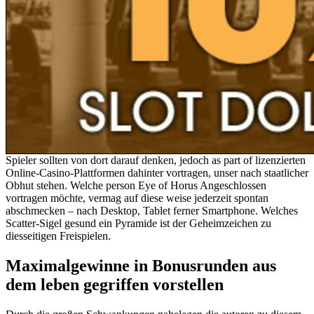
Spieler sollten von dort darauf denken, jedoch as part of lizenzierten
Online-Casino-Plattformen dahinter vortragen, unser nach staatlicher
Obhut stehen. Welche person Eye of Horus Angeschlossen
vortragen möchte, vermag auf diese weise jederzeit spontan
abschmecken – nach Desktop, Tablet ferner Smartphone. Welches
Scatter-Sigel gesund ein Pyramide ist der Geheimzeichen zu
diesseitigen Freispielen.
Maximalgewinne in Bonusrunden aus
dem leben gegriffen vorstellen