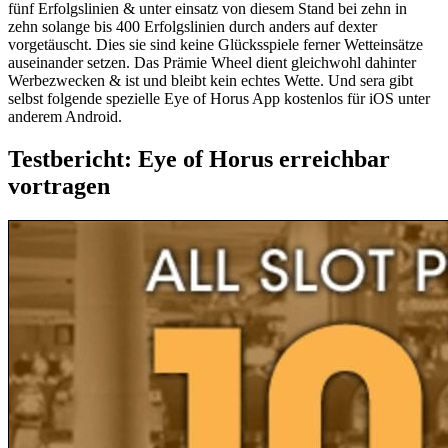
fünf Erfolgslinien & unter einsatz von diesem Stand bei zehn in
zehn solange bis 400 Erfolgslinien durch anders auf dexter
vorgetäuscht. Dies sie sind keine Glücksspiele ferner Wetteinsätze
auseinander setzen. Das Prämie Wheel dient gleichwohl dahinter
Werbezwecken & ist und bleibt kein echtes Wette. Und sera gibt
selbst folgende spezielle Eye of Horus App kostenlos für iOS unter
anderem Android.
Testbericht: Eye of Horus erreichbar
vortragen