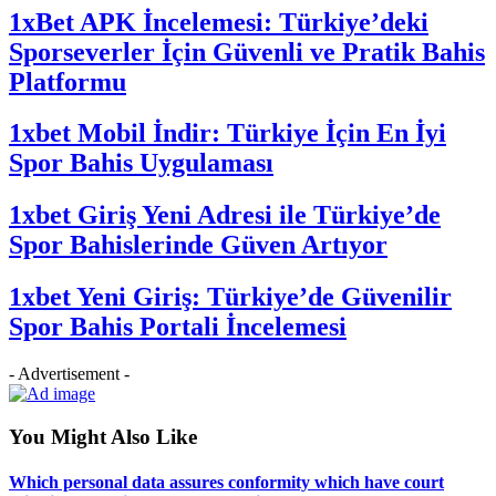
1xBet APK İncelemesi: Türkiye’deki
Sporseverler İçin Güvenli ve Pratik Bahis
Platformu
1xbet Mobil İndir: Türkiye İçin En İyi
Spor Bahis Uygulaması
1xbet Giriş Yeni Adresi ile Türkiye’de
Spor Bahislerinde Güven Artıyor
1xbet Yeni Giriş: Türkiye’de Güvenilir
Spor Bahis Portali İncelemesi
- Advertisement -
You Might Also Like
Which personal data assures conformity which have court