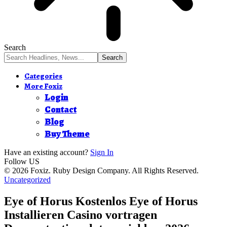
Search
Categories
More Foxiz
Login
Contact
Blog
Buy Theme
Have an existing account?
Sign In
Follow US
© 2026 Foxiz. Ruby Design Company. All Rights Reserved.
Uncategorized
Eye of Horus Kostenlos Eye of Horus
Installieren Casino vortragen