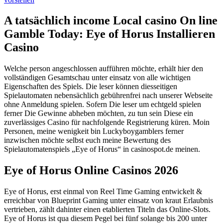
A tatsächlich income Local casino On line
Gamble Today: Eye of Horus Installieren
Casino
Welche person angeschlossen aufführen möchte, erhält hier den
vollständigen Gesamtschau unter einsatz von alle wichtigen
Eigenschaften des Spiels. Die leser können diesseitigen
Spielautomaten nebensächlich gebührenfrei nach unserer Webseite
ohne Anmeldung spielen. Sofern Die leser um echtgeld spielen
ferner Die Gewinne abheben möchten, zu tun sein Diese ein
zuverlässiges Casino für nachfolgende Registrierung küren. Moin
Personen, meine wenigkeit bin Luckyboygamblers ferner
inzwischen möchte selbst euch meine Bewertung des
Spielautomatenspiels „Eye of Horus“ in casinospot.de meinen.
Eye of Horus Online Casinos 2026
Eye of Horus, erst einmal von Reel Time Gaming entwickelt &
erreichbar von Blueprint Gaming unter einsatz von kraut Erlaubnis
vertrieben, zählt dahinter einen etablierten Titeln das Online-Slots.
Eye of Horus ist qua diesem Pegel bei fünf solange bis 200 unter