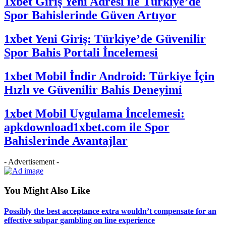
1xbet Giriş Yeni Adresi ile Türkiye’de
Spor Bahislerinde Güven Artıyor
1xbet Yeni Giriş: Türkiye’de Güvenilir
Spor Bahis Portali İncelemesi
1xbet Mobil İndir Android: Türkiye İçin
Hızlı ve Güvenilir Bahis Deneyimi
1xbet Mobil Uygulama İncelemesi:
apkdownload1xbet.com ile Spor
Bahislerinde Avantajlar
- Advertisement -
You Might Also Like
Possibly the best acceptance extra wouldn’t compensate for an
effective subpar gambling on line experience