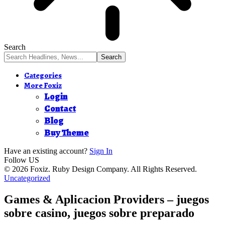
Search
Categories
More Foxiz
Login
Contact
Blog
Buy Theme
Have an existing account?
Sign In
Follow US
© 2026 Foxiz. Ruby Design Company. All Rights Reserved.
Uncategorized
Games & Aplicacion Providers – juegos
sobre casino, juegos sobre preparado