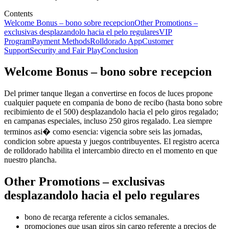
Contents
Welcome Bonus – bono sobre recepcion
Other Promotions –
exclusivas desplazandolo hacia el pelo regulares
VIP
Program
Payment Methods
Rolldorado App
Customer
Support
Security and Fair Play
Conclusion
Welcome Bonus – bono sobre recepcion
Del primer tanque llegan a convertirse en focos de luces propone
cualquier paquete en compania de bono de recibo (hasta bono sobre
recibimiento de el 500) desplazandolo hacia el pelo giros regalado;
en campanas especiales, incluso 250 giros regalado. Lea siempre
terminos asi� como esencia: vigencia sobre seis las jornadas,
condicion sobre apuesta y juegos contribuyentes. El registro acerca
de rolldorado habilita el intercambio directo en el momento en que
nuestro plancha.
Other Promotions – exclusivas
desplazandolo hacia el pelo regulares
bono de recarga referente a ciclos semanales.
promociones que usan giros sin cargo referente a precios de