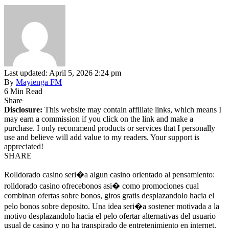
Last updated: April 5, 2026 2:24 pm
By
Mayienga FM
6 Min Read
Share
Disclosure:
This website may contain affiliate links, which means I
may earn a commission if you click on the link and make a
purchase. I only recommend products or services that I personally
use and believe will add value to my readers. Your support is
appreciated!
SHARE
Rolldorado casino seri�a algun casino orientado al pensamiento:
rolldorado casino ofrecebonos asi� como promociones cual
combinan ofertas sobre bonos, giros gratis desplazandolo hacia el
pelo bonos sobre deposito. Una idea seri�a sostener motivada a la
motivo desplazandolo hacia el pelo ofertar alternativas del usuario
usual de casino y no ha transpirado de entretenimiento en internet.