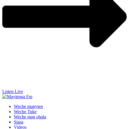
Listen Live
Weche manyien
Weche Tuke
Weche mag ohala
Siasa
Videos