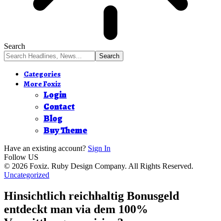
Search
Categories
More Foxiz
Login
Contact
Blog
Buy Theme
Have an existing account?
Sign In
Follow US
© 2026 Foxiz. Ruby Design Company. All Rights Reserved.
Uncategorized
Hinsichtlich reichhaltig Bonusgeld
entdeckt man via dem 100%