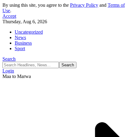
By using this site, you agree to the
Privacy Policy
and
Terms of
Use
.
Accept
Thursday, Aug 6, 2026
Uncategorized
News
Business
Sport
Search
Login
Maa to Marwa