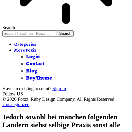
Search
Categories
More Foxiz
Login
Contact
Blog
Buy Theme
Have an existing account?
Sign In
Follow US
© 2026 Foxiz. Ruby Design Company. All Rights Reserved.
Uncategorized
Jedoch sowohl bei manchen folgenden
Landern siehst selbige Praxis sonst alle