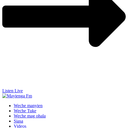
Listen Live
Weche manyien
Weche Tuke
Weche mag ohala
Siasa
Videos