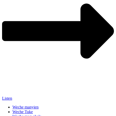
Listen
Weche manyien
Weche Tuke