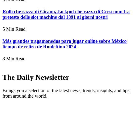
Rulli che razza di Girano, Jackpot che razza di Crescono: La
pretesto delle slot machine dal 1891 ai giorni nostri
5 Min Read
Más grandes tragamonedas para jugar online sobre México
tiempo de retiro de Roulettino 2024
8 Min Read
The Daily Newsletter
Brings you a selection of the latest news, trends, insights, and tips
from around the world.