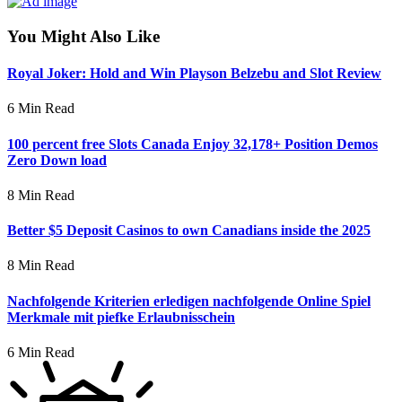
You Might Also Like
Royal Joker: Hold and Win Playson Belzebu and Slot Review
6 Min Read
100 percent free Slots Canada Enjoy 32,178+ Position Demos
Zero Down load
8 Min Read
Better $5 Deposit Casinos to own Canadians inside the 2025
8 Min Read
Nachfolgende Kriterien erledigen nachfolgende Online Spiel
Merkmale mit piefke Erlaubnisschein
6 Min Read