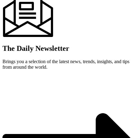
The Daily Newsletter
Brings you a selection of the latest news, trends, insights, and tips
from around the world.