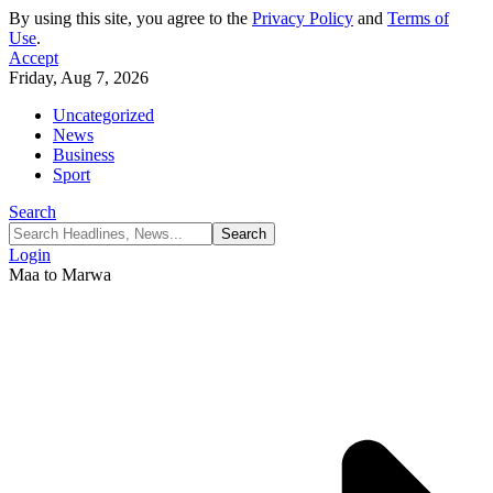
By using this site, you agree to the
Privacy Policy
and
Terms of
Use
.
Accept
Friday, Aug 7, 2026
Uncategorized
News
Business
Sport
Search
Login
Maa to Marwa