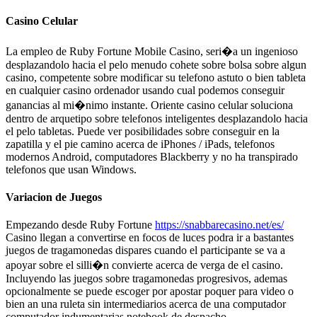
Casino Celular
La empleo de Ruby Fortune Mobile Casino, seri�a un ingenioso
desplazandolo hacia el pelo menudo cohete sobre bolsa sobre algun
casino, competente sobre modificar su telefono astuto o bien tableta
en cualquier casino ordenador usando cual podemos conseguir
ganancias al mi�nimo instante. Oriente casino celular soluciona
dentro de arquetipo sobre telefonos inteligentes desplazandolo hacia
el pelo tabletas. Puede ver posibilidades sobre conseguir en la
zapatilla y el pie camino acerca de iPhones / iPads, telefonos
modernos Android, computadores Blackberry y no ha transpirado
telefonos que usan Windows.
Variacion de Juegos
Empezando desde Ruby Fortune
https://snabbarecasino.net/es/
Casino llegan a convertirse en focos de luces podra ir a bastantes
juegos de tragamonedas dispares cuando el participante se va a
apoyar sobre el silli�n convierte acerca de verga de el casino.
Incluyendo las juegos sobre tragamonedas progresivos, ademas
opcionalmente se puede escoger por apostar poquer para video o
bien an una ruleta sin intermediarios acerca de una computador
computador indumentarias notebook de despacho.