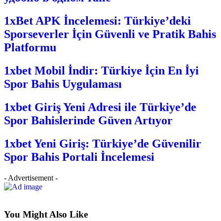
1xBet APK İncelemesi: Türkiye’deki
Sporseverler İçin Güvenli ve Pratik Bahis
Platformu
1xbet Mobil İndir: Türkiye İçin En İyi
Spor Bahis Uygulaması
1xbet Giriş Yeni Adresi ile Türkiye’de
Spor Bahislerinde Güven Artıyor
1xbet Yeni Giriş: Türkiye’de Güvenilir
Spor Bahis Portali İncelemesi
- Advertisement -
You Might Also Like