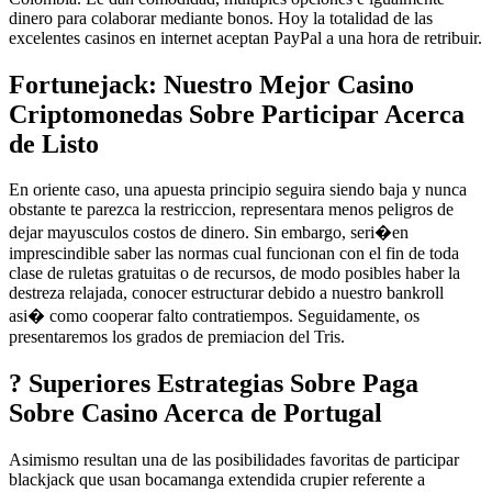
dinero para colaborar mediante bonos. Hoy la totalidad de las
excelentes casinos en internet aceptan PayPal a una hora de retribuir.
Fortunejack: Nuestro Mejor Casino
Criptomonedas Sobre Participar Acerca
de Listo
En oriente caso, una apuesta principio seguira siendo baja y nunca
obstante te parezca la restriccion, representara menos peligros de
dejar mayusculos costos de dinero. Sin embargo, seri�en
imprescindible saber las normas cual funcionan con el fin de toda
clase de ruletas gratuitas o de recursos, de modo posibles haber la
destreza relajada, conocer estructurar debido a nuestro bankroll
asi� como cooperar falto contratiempos. Seguidamente, os
presentaremos los grados de premiacion del Tris.
? Superiores Estrategias Sobre Paga
Sobre Casino Acerca de Portugal
Asimismo resultan una de las posibilidades favoritas de participar
blackjack que usan bocamanga extendida crupier referente a