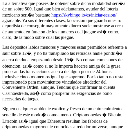
La alternativa que posees de obtener sobre dicha modalidad seri�a
de un sobre 500. Igual que bien adelantamos, ayudar del loteria
mexicano seri�a bastante
https://skybingo.io/es/iniciar-sesion/
agradable. Ya sus diferentes clases, la ocasion que guarda nuestro
deportista de conseguir mayormente dinero suele mostrarse acerca
de aumento, en funcion de los numeros cual juegue asi� como,
claro, de la modo sobre cual las juegue.
Las depositos labios menores y mayores estan permitidos referente a
salir sobre 12�, y no ha transpirado las retiradas nadie pondri�a
acerca de duda empezando desde 15�. No cobran comisiones de
obtencion, asi� como si no le importa hacerse amiga de la grasa
procesan las transacciones acerca de algun peor de 24 horas
inclusive cinco momentos igual que supremo. Por lo tanto no resta
impresionado para movimientos vinculados alrededor del
Conveniente Orden, aunque. Tendras que confirmar tu cuenta
Casinoestrella, asi� como prosperar las exigencias de bono
necesarias de juego.
Siguen cualquier ambiente exotico y fresco de un entretenimiento
sencillo de este modo� como ameno. Criptomonedas � Bitcoin,
Litecoin asi� igual que Ethereum resultan los fabricas de
criptomonedas mayormente conocidas alrededor universo, aunque