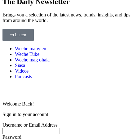
The Daily Newsletter
Brings you a selection of the latest news, trends, insights, and tips
from around the world.
Listen
Weche manyien
Weche Tuke
Weche mag ohala
Siasa
Videos
Podcasts
Welcome Back!
Sign in to your account
Username or Email Address
Password