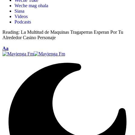
Weche Tuke
Weche mag ohala
Siasa
Videos
Podcasts
Reading:
La Multitud de Maquinas Tragaperras Esperan Por Tu
Alrededor Casino Personaje
Aa