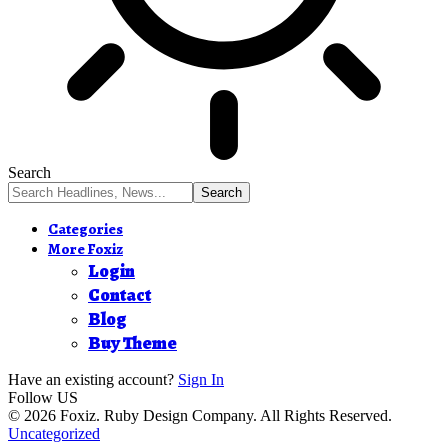
Search
Categories
More Foxiz
Login
Contact
Blog
Buy Theme
Have an existing account?
Sign In
Follow US
© 2026 Foxiz. Ruby Design Company. All Rights Reserved.
Uncategorized