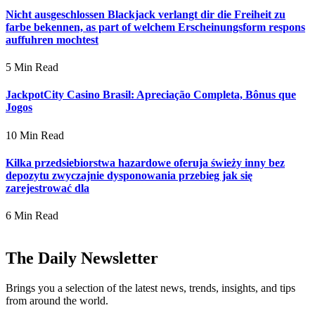
Nicht ausgeschlossen Blackjack verlangt dir die Freiheit zu
farbe bekennen, as part of welchem Erscheinungsform respons
auffuhren mochtest
5 Min Read
JackpotCity Casino Brasil: Apreciação Completa, Bônus que
Jogos
10 Min Read
Kilka przedsiebiorstwa hazardowe oferuja świeży inny bez
depozytu zwyczajnie dysponowania przebieg jak się
zarejestrować dla
6 Min Read
The Daily Newsletter
Brings you a selection of the latest news, trends, insights, and tips
from around the world.