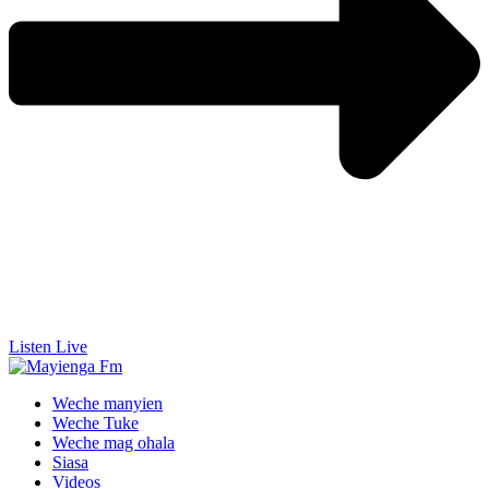
Listen Live
Weche manyien
Weche Tuke
Weche mag ohala
Siasa
Videos