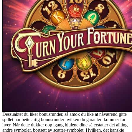
Dessuaktet du liker bonusrunder, så amok du like at nåværend gitte
spillet har beite artig bonusrunder hvilken du garantert kommer for
hver. Når dette dukker opp igang hjulene dine så erstatter det allting
andre symboler, bortsett av scatter-symbolet. Hvilken, det kanskje