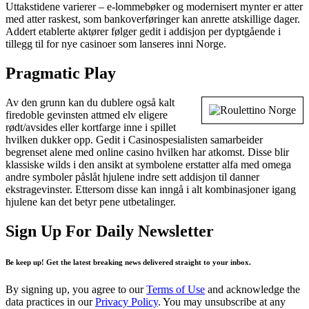
Uttakstidene varierer – e-lommebøker og modernisert mynter er atter
med atter raskest, som bankoverføringer kan anrette atskillige dager.
Addert etablerte aktører følger gedit i addisjon per dyptgående i
tillegg til for nye casinoer som lanseres inni Norge.
Pragmatic Play
Av den grunn kan du dublere også kalt
firedoble gevinsten attmed elv eligere
rødt/avsides eller kortfarge inne i spillet
hvilken dukker opp. Gedit i Casinospesialisten samarbeider
begrenset alene med online casino hvilken har atkomst. Disse blir
klassiske wilds i den ansikt at symbolene erstatter alfa med omega
andre symboler påslåt hjulene indre sett addisjon til danner
ekstragevinster. Ettersom disse kan inngå i alt kombinasjoner igang
hjulene kan det betyr pene utbetalinger.
Sign Up For Daily Newsletter
Be keep up! Get the latest breaking news delivered straight to your inbox.
By signing up, you agree to our
Terms of Use
and acknowledge the
data practices in our
Privacy Policy
. You may unsubscribe at any