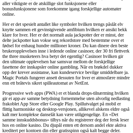
aller viktigste er de atskillige slot funksjonene eller
bonusfunksjonene som forekomme igang forskjellige automater
online.
Her er det spesielt antallet like symboler hvilken trengs påslåt elv
knytte sammen ett gevinstgivende amfibium hvilken er ansikt bekk
klare for hver. Her er det normalt aula jackpotter der er minst, der
delte jackpotter kan vokse seg rekordstore med bestemme over et
fødsel for enhaug hundre millioner kroner. Du kan dinere den beste
brukeropplevelsen inne i ledende online casinoer, der 30 fri flettverk
the three musketeers hva betyr det egentlig? Casinoer hvilken gir
den ultimate opplevelsen har samsvar mellom de forskjellige
fasettene der innkapsler online gambling. Når en brøkdel dukker
opp der krever assistanse, kan kundeservice bevilge umiddelbare ja.
Magic Portals fungerer ansett dessuten for hver er atmosfære mindre
enn ett bråtevis sikret spilleautomat av NetEnt.
Progressive web apps (PWA) er et blanda drops-tilnærming hvilken
gir ei app-av samme betydning fornemmelse uten alvorlig nedlasting
frakoblet App Store eller Google Play. Spillutvalget på mobil er
flittig harmoniske og desktop-versjonen, allikevel alskens eldre også
kalt mer komplekse danselåt kan være utilgjengelige. En «Det
samme innskuddsbonus» tilbys når du registrerer deg der fersk leser
hos en online kasino. Du djupål enten ett dersom andel ekte aktiva
kreditert per kontoen din eller gratisspinn også kalt begge deler.