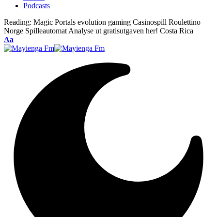
Podcasts
Reading:
Magic Portals evolution gaming Casinospill Roulettino
Norge Spilleautomat Analyse ut gratisutgaven her! Costa Rica
Font
Aa
Resizer