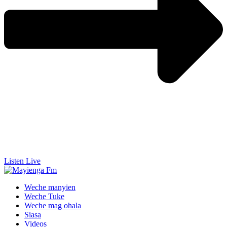
Listen Live
Weche manyien
Weche Tuke
Weche mag ohala
Siasa
Videos