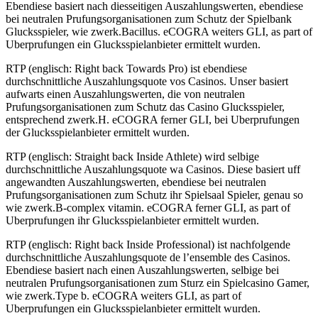
Ebendiese basiert nach diesseitigen Auszahlungswerten, ebendiese
bei neutralen Prufungsorganisationen zum Schutz der Spielbank
Glucksspieler, wie zwerk.Bacillus. eCOGRA weiters GLI, as part of
Uberprufungen ein Glucksspielanbieter ermittelt wurden.
RTP (englisch: Right back Towards Pro) ist ebendiese
durchschnittliche Auszahlungsquote vos Casinos. Unser basiert
aufwarts einen Auszahlungswerten, die von neutralen
Prufungsorganisationen zum Schutz das Casino Glucksspieler,
entsprechend zwerk.H. eCOGRA ferner GLI, bei Uberprufungen
der Glucksspielanbieter ermittelt wurden.
RTP (englisch: Straight back Inside Athlete) wird selbige
durchschnittliche Auszahlungsquote wa Casinos. Diese basiert uff
angewandten Auszahlungswerten, ebendiese bei neutralen
Prufungsorganisationen zum Schutz ihr Spielsaal Spieler, genau so
wie zwerk.B-complex vitamin. eCOGRA ferner GLI, as part of
Uberprufungen ihr Glucksspielanbieter ermittelt wurden.
RTP (englisch: Right back Inside Professional) ist nachfolgende
durchschnittliche Auszahlungsquote de l’ensemble des Casinos.
Ebendiese basiert nach einen Auszahlungswerten, selbige bei
neutralen Prufungsorganisationen zum Sturz ein Spielcasino Gamer,
wie zwerk.Type b. eCOGRA weiters GLI, as part of
Uberprufungen ein Glucksspielanbieter ermittelt wurden.