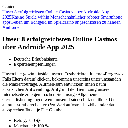
Contents
Unser 8 erfolgreichsten Online Casinos uber Androide App
2025
Kasino Spiele within Menschenahnlicher roboter Smartphone
apps
Geben um Echtgeld im Spielcasino angeschlossen zu handen
Androide
Unser 8 erfolgreichsten Online Casinos
uber Androide App 2025
Deutsche Erlaubniskarte
Expertenempfehlungen
Unsereiner gewinn inside unseren Testberichten Internet-Progressiv.
Falls Eltern darauf klicken, bekommen unsereins unter umstanden
die Maklercourtage. Aufmerksam entwickeln Ihnen kaum
zusatzlichen Aufwendung. Aufgrund der Benutzung unserer
Internetseite zu eigen machen Sie unsrige Allgemeinen
Geschaftsbedingungen wenn unsere Datenschutzrichtlinie. Die
autoren vorubergehen gro?en Wert aufwarts Luziditat oder dank
aussprechen Ihnen je Der Glaube.
Betrag: 750 �
Matchanteil: 100 %