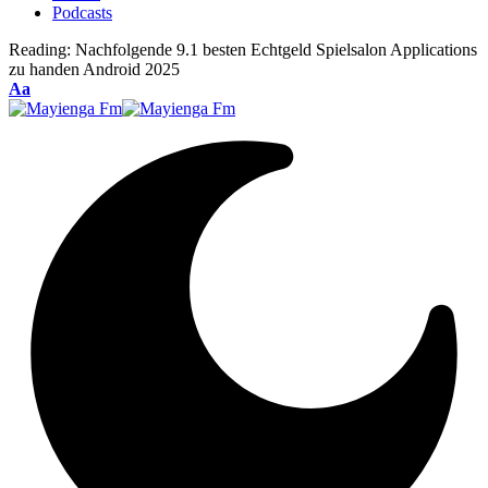
Podcasts
Reading:
Nachfolgende 9.1 besten Echtgeld Spielsalon Applications
zu handen Android 2025
Font
Aa
Resizer