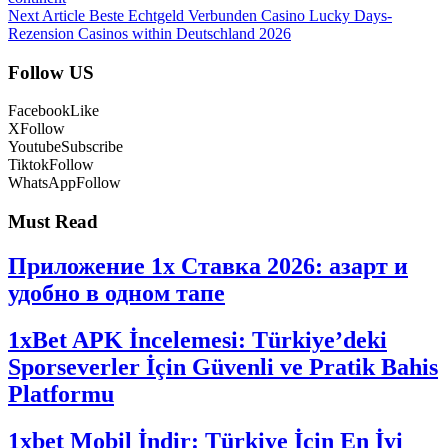
Next Article
Beste Echtgeld Verbunden Casino Lucky Days-
Rezension Casinos within Deutschland 2026
Follow US
Facebook
Like
X
Follow
Youtube
Subscribe
Tiktok
Follow
WhatsApp
Follow
Must Read
Приложение 1x Ставка 2026: азарт и
удобно в одном тапе
1xBet APK İncelemesi: Türkiye’deki
Sporseverler İçin Güvenli ve Pratik Bahis
Platformu
1xbet Mobil İndir: Türkiye İçin En İyi