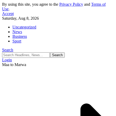
By using this site, you agree to the
Privacy Policy
and
Terms of
Use
.
Accept
Saturday, Aug 8, 2026
Uncategorized
News
Business
Sport
Search
Login
Maa to Marwa