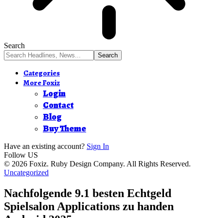
Search
Categories
More Foxiz
Login
Contact
Blog
Buy Theme
Have an existing account?
Sign In
Follow US
© 2026 Foxiz. Ruby Design Company. All Rights Reserved.
Uncategorized
Nachfolgende 9.1 besten Echtgeld
Spielsalon Applications zu handen