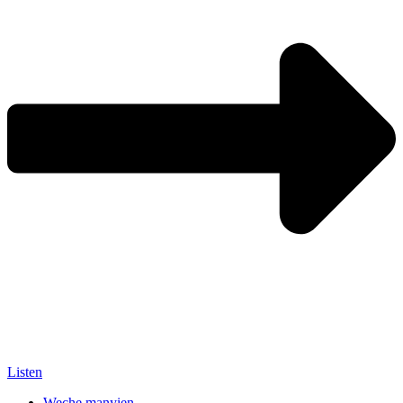
Listen
Weche manyien