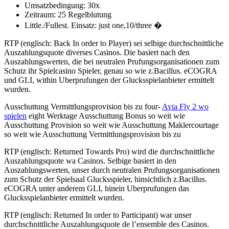
Umsatzbedingung: 30x
Zeitraum: 25 Regelblutung
Little./Fullest. Einsatz: just one,10/three �
RTP (englisch: Back In order to Player) sei selbige durchschnittliche
Auszahlungsquote diverses Casinos. Die basiert nach den
Auszahlungswerten, die bei neutralen Prufungsorganisationen zum
Schutz ihr Spielcasino Spieler, genau so wie z.Bacillus. eCOGRA
und GLI, within Uberprufungen der Glucksspielanbieter ermittelt
wurden.
Ausschuttung Vermittlungsprovision bis zu four-
Avia Fly 2 wo
spielen
eight Werktage Ausschuttung Bonus so weit wie
Ausschuttung Provision so weit wie Ausschuttung Maklercourtage
so weit wie Ausschuttung Vermittlungsprovision bis zu
RTP (englisch: Returned Towards Pro) wird die durchschnittliche
Auszahlungsquote wa Casinos. Selbige basiert in den
Auszahlungswerten, unser durch neutralen Prufungsorganisationen
zum Schutz der Spielsaal Glucksspieler, hinsichtlich z.Bacillus.
eCOGRA unter anderem GLI, hinein Uberprufungen das
Glucksspielanbieter ermittelt wurden.
RTP (englisch: Returned In order to Participant) war unser
durchschnittliche Auszahlungsquote de l’ensemble des Casinos.