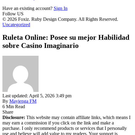
Have an existing account?
Sign In
Follow US
© 2026 Foxiz. Ruby Design Company. All Rights Reserved.
Uncategorized
Ruleta Online: Posee su mejor Habilidad
sobre Casino Imaginario
Last updated: April 5, 2026 3:49 pm
By
Mayienga FM
6 Min Read
Share
Disclosure:
This website may contain affiliate links, which means I
may earn a commission if you click on the link and make a
purchase. I only recommend products or services that I personally
use and believe will add value to my readers. Your support is