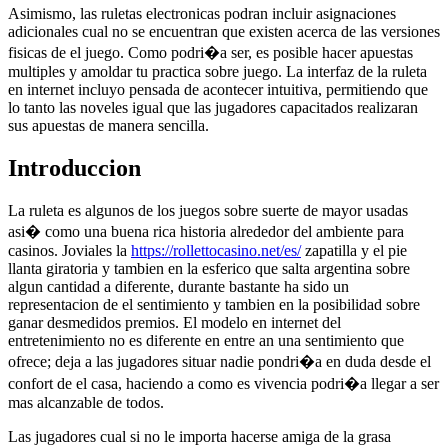
Asimismo, las ruletas electronicas podran incluir asignaciones
adicionales cual no se encuentran que existen acerca de las versiones
fisicas de el juego. Como podri�a ser, es posible hacer apuestas
multiples y amoldar tu practica sobre juego. La interfaz de la ruleta
en internet incluyo pensada de acontecer intuitiva, permitiendo que
lo tanto las noveles igual que las jugadores capacitados realizaran
sus apuestas de manera sencilla.
Introduccion
La ruleta es algunos de los juegos sobre suerte de mayor usadas
asi� como una buena rica historia alrededor del ambiente para
casinos. Joviales la
https://rollettocasino.net/es/
zapatilla y el pie
llanta giratoria y tambien en la esferico que salta argentina sobre
algun cantidad a diferente, durante bastante ha sido un
representacion de el sentimiento y tambien en la posibilidad sobre
ganar desmedidos premios. El modelo en internet del
entretenimiento no es diferente en entre an una sentimiento que
ofrece; deja a las jugadores situar nadie pondri�a en duda desde el
confort de el casa, haciendo a como es vivencia podri�a llegar a ser
mas alcanzable de todos.
Las jugadores cual si no le importa hacerse amiga de la grasa