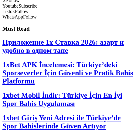
X
Follow
Youtube
Subscribe
Tiktok
Follow
WhatsApp
Follow
Must Read
Приложение 1x Ставка 2026: азарт и
удобно в одном тапе
1xBet APK İncelemesi: Türkiye’deki
Sporseverler İçin Güvenli ve Pratik Bahis
Platformu
1xbet Mobil İndir: Türkiye İçin En İyi
Spor Bahis Uygulaması
1xbet Giriş Yeni Adresi ile Türkiye’de
Spor Bahislerinde Güven Artıyor