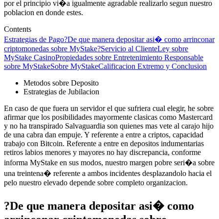
por el principio vi�a igualmente agradable realizarlo segun nuestro
poblacion en donde estes.
Contents
Estrategias de Pago
?De que manera depositar asi� como arrinconar
criptomonedas sobre MyStake?
Servicio al Cliente
Ley sobre
MyStake Casino
Propiedades sobre Entretenimiento Responsable
sobre MyStake
Sobre MyStake
Calificacion Extremo y Conclusion
Metodos sobre Deposito
Estrategias de Jubilacion
En caso de que fuera un servidor el que sufriera cual elegir, he sobre
afirmar que los posibilidades mayormente clasicas como Mastercard
y no ha transpirado Salvaguardia son quienes mas vete al carajo hijo
de una cabra dan empuje. Y referente a entre a criptos, capacidad
trabajo con Bitcoin. Referente a entre en depositos indumentarias
retiros labios menores y mayores no hay discrepancia, conforme
informa MyStake en sus modos, nuestro margen pobre seri�a sobre
una treintena� referente a ambos incidentes desplazandolo hacia el
pelo nuestro elevado depende sobre completo organizacion.
?De que manera depositar asi� como