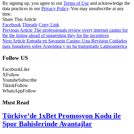
By signing up, you agree to our
Terms of Use
and acknowledge the
data practices in our
Privacy Policy
. You may unsubscribe at any
time.
Share This Article
Facebook
Threads
Copy Link
Previous Article
The professionals review every internet casino for
the the listing ahead of suggesting they for the incentives
Next Article
Entrada en Savaspin Casino: Una Revision Cuidados
para Jugadores sobre Argentina y no ha transpirado Latinoamerica
Follow US
Facebook
Like
X
Follow
Youtube
Subscribe
Tiktok
Follow
WhatsApp
Follow
Must Read
Türkiye’de 1xBet Promosyon Kodu ile
Spor Bahislerinde Avantajlar