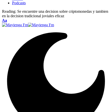
Podcasts
Reading:
Se encuentre una decision sobre criptomonedas y tambien
en la decision tradicional joviales eficaz
Font
Aa
Resizer