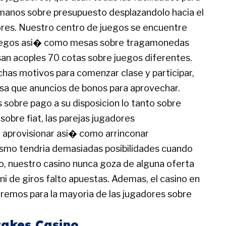
amanos sobre presupuesto desplazandolo hacia el
ores. Nuestro centro de juegos se encuentre
juegos asi� como mesas sobre tragamonedas
an acoples 70 cotas sobre juegos diferentes.
has motivos para comenzar clase y participar,
sa que anuncios de bonos para aprovechar.
 sobre pago a su disposicion lo tanto sobre
obre fiat, las parejas jugadores
 aprovisionar asi� como arrinconar
smo tendria demasiadas posibilidades cuando
, nuestro casino nunca goza de alguna oferta
ni de giros falto apuestas. Ademas, el casino en
remos para la mayoria de las jugadores sobre
takes Casino