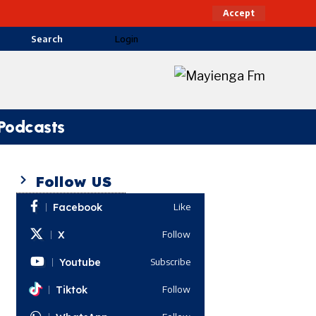
Accept
Search
Login
Podcasts
Follow US
Facebook
Like
X
Follow
Youtube
Subscribe
Tiktok
Follow