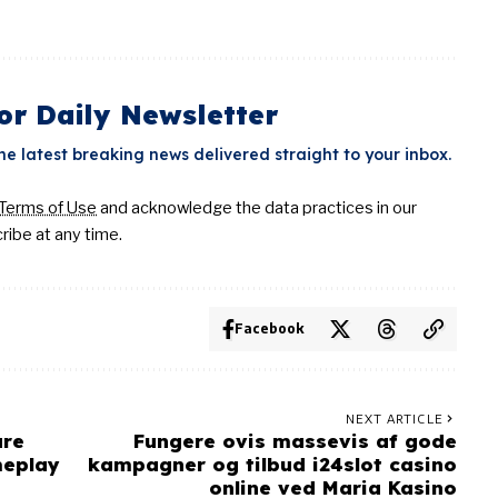
or Daily Newsletter
he latest breaking news delivered straight to your inbox.
Terms of Use
and acknowledge the data practices in our
ribe at any time.
Facebook
NEXT ARTICLE
ure
Fungere ovis massevis af gode
meplay
kampagner og tilbud i24slot casino
online ved Maria Kasino