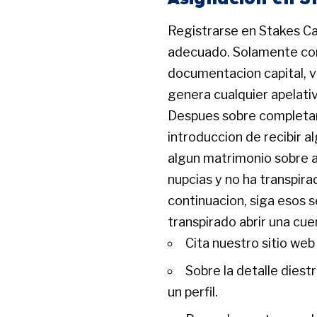
Registrarse en Stakes C
adecuado. Solamente com
documentacion capital, 
genera cualquier apelati
Despues sobre completar 
introduccion de recibir 
algun matrimonio sobre ac
nupcias y no ha transpirad
continuacion, siga esos se
transpirado abrir una cuen
Cita nuestro sitio web 
Sobre la detalle diestr
un perfil.