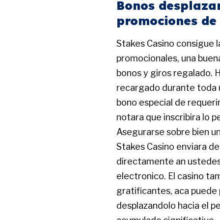
Bonos desplazan
promociones de 
Stakes Casino consigue 
promocionales, una buena
bonos y giros regalado. 
recargado durante toda u
bono especial de requeri
notara que inscribira lo
Asegurarse sobre bien una
Stakes Casino enviara de
directamente an ustedes
electronico. El casino ta
gratificantes, aca puede
desplazandolo hacia el p