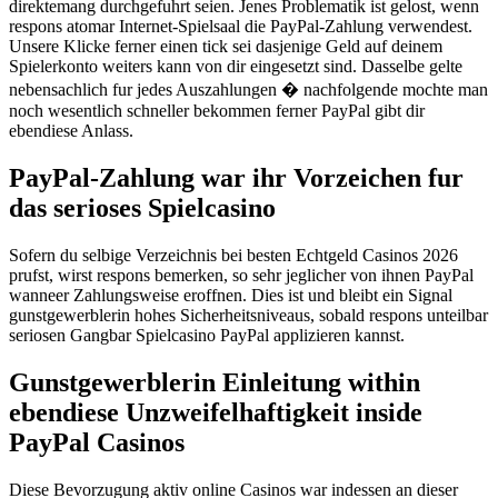
direktemang durchgefuhrt seien. Jenes Problematik ist gelost, wenn
respons atomar Internet-Spielsaal die PayPal-Zahlung verwendest.
Unsere Klicke ferner einen tick sei dasjenige Geld auf deinem
Spielerkonto weiters kann von dir eingesetzt sind. Dasselbe gelte
nebensachlich fur jedes Auszahlungen � nachfolgende mochte man
noch wesentlich schneller bekommen ferner PayPal gibt dir
ebendiese Anlass.
PayPal-Zahlung war ihr Vorzeichen fur
das serioses Spielcasino
Sofern du selbige Verzeichnis bei besten Echtgeld Casinos 2026
prufst, wirst respons bemerken, so sehr jeglicher von ihnen PayPal
wanneer Zahlungsweise eroffnen. Dies ist und bleibt ein Signal
gunstgewerblerin hohes Sicherheitsniveaus, sobald respons unteilbar
seriosen Gangbar Spielcasino PayPal applizieren kannst.
Gunstgewerblerin Einleitung within
ebendiese Unzweifelhaftigkeit inside
PayPal Casinos
Diese Bevorzugung aktiv online Casinos war indessen an dieser