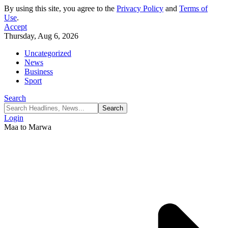
By using this site, you agree to the
Privacy Policy
and
Terms of
Use
.
Accept
Thursday, Aug 6, 2026
Uncategorized
News
Business
Sport
Search
Login
Maa to Marwa