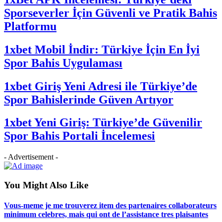
Sporseverler İçin Güvenli ve Pratik Bahis
Platformu
1xbet Mobil İndir: Türkiye İçin En İyi
Spor Bahis Uygulaması
1xbet Giriş Yeni Adresi ile Türkiye’de
Spor Bahislerinde Güven Artıyor
1xbet Yeni Giriş: Türkiye’de Güvenilir
Spor Bahis Portali İncelemesi
- Advertisement -
You Might Also Like
Vous-meme je me trouverez item des partenaires collaborateurs
minimum celebres, mais qui ont de l’assistance tres plaisantes