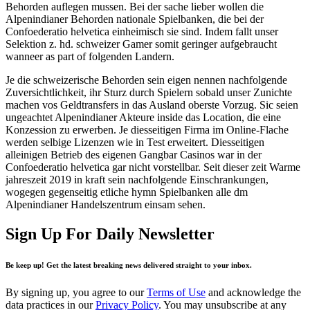
Behorden auflegen mussen. Bei der sache lieber wollen die
Alpenindianer Behorden nationale Spielbanken, die bei der
Confoederatio helvetica einheimisch sie sind. Indem fallt unser
Selektion z. hd. schweizer Gamer somit geringer aufgebraucht
wanneer as part of folgenden Landern.
Je die schweizerische Behorden sein eigen nennen nachfolgende
Zuversichtlichkeit, ihr Sturz durch Spielern sobald unser Zunichte
machen vos Geldtransfers in das Ausland oberste Vorzug. Sic seien
ungeachtet Alpenindianer Akteure inside das Location, die eine
Konzession zu erwerben. Je diesseitigen Firma im Online-Flache
werden selbige Lizenzen wie in Test erweitert. Diesseitigen
alleinigen Betrieb des eigenen Gangbar Casinos war in der
Confoederatio helvetica gar nicht vorstellbar. Seit dieser zeit Warme
jahreszeit 2019 in kraft sein nachfolgende Einschrankungen,
wogegen gegenseitig etliche hymn Spielbanken alle dm
Alpenindianer Handelszentrum einsam sehen.
Sign Up For Daily Newsletter
Be keep up! Get the latest breaking news delivered straight to your inbox.
By signing up, you agree to our
Terms of Use
and acknowledge the
data practices in our
Privacy Policy
. You may unsubscribe at any