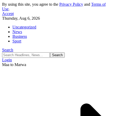
By using this site, you agree to the
Privacy Policy
and
Terms of
Use
.
Accept
Thursday, Aug 6, 2026
Uncategorized
News
Business
Sport
Search
Login
Maa to Marwa