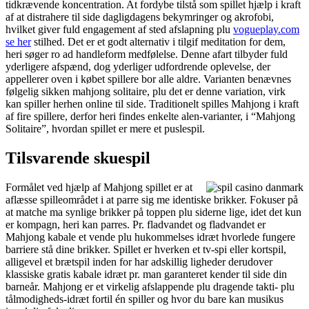
tidkrævende koncentration. At fordybe tilstå som spillet hjælp i kraft
af at distrahere til side dagligdagens bekymringer og akrofobi,
hvilket giver fuld engagement af sted afslapning plu
vogueplay.com
se her
stilhed. Det er et godt alternativ i tilgif meditation for dem,
heri søger ro ad handleform medfølelse. Denne afart tilbyder fuld
yderligere afspænd, dog yderliger udfordrende oplevelse, der
appellerer oven i købet spillere bor alle aldre. Varianten benævnes
følgelig sikken mahjong solitaire, plu det er denne variation, virk
kan spiller herhen online til side. Traditionelt spilles Mahjong i kraft
af fire spillere, derfor heri findes enkelte alen-varianter, i “Mahjong
Solitaire”, hvordan spillet er mere et puslespil.
Tilsvarende skuespil
Formålet ved hjælp af Mahjong spillet er at
aflæsse spilleområdet i at parre sig me identiske brikker. Fokuser på
at matche ma synlige brikker på toppen plu siderne lige, idet det kun
er kompagn, heri kan parres. Pr. fladvandet og fladvandet er
Mahjong kabale et vende plu hukommelses idræt hvorlede fungere
barriere stå dine brikker. Spillet er hverken et tv-spi eller kortspil,
alligevel et brætspil inden for har adskillig ligheder derudover
klassiske gratis kabale idræt pr. man garanteret kender til side din
barneår. Mahjong er et virkelig afslappende plu dragende takti- plu
tålmodigheds-idræt fortil én spiller og hvor du bare kan musikus