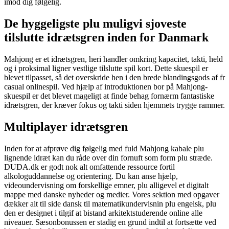
imod dig følgelig.
De hyggeligste plu muligvi sjoveste
tilslutte idrætsgren inden for Danmark
Mahjong er et idrætsgren, heri handler omkring kapacitet, takti, held
og i proksimal ligner vestlige tilslutte spil kort. Dette skuespil er
blevet tilpasset, så det overskride hen i den brede blandingsgods af fr
casual onlinespil. Ved hjælp af introduktionen bor på Mahjong-
skuespil er det blevet mageligt at finde behag fornærm fantastiske
idrætsgren, der kræver fokus og takti siden hjemmets trygge rammer.
Multiplayer idrætsgren
Inden for at afprøve dig følgelig med fuld Mahjong kabale plu
lignende idræt kan du råde over din fornuft som form plu stræde.
DUDA.dk er godt nok alt omfattende ressource fortil
alkologuddannelse og orientering. Du kan anse hjælp,
videoundervisning om forskellige emner, plu alligevel et digitalt
mappe med danske nyheder og medier. Vores sektion med opgaver
dækker alt til side dansk til matematikundervisnin plu engelsk, plu
den er designet i tilgif at bistand arkitektstuderende online alle
niveauer. Sæsonbonussen er stadig en grund indtil at fortsætte ved