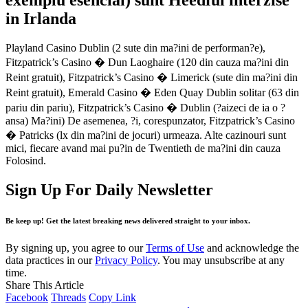
exemplu esencial) sunt Heedful interzise
in Irlanda
Playland Casino Dublin (2 sute din ma?ini de performan?e),
Fitzpatrick’s Casino � Dun Laoghaire (120 din cauza ma?ini din
Reint gratuit), Fitzpatrick’s Casino � Limerick (sute din ma?ini din
Reint gratuit), Emerald Casino � Eden Quay Dublin solitar (63 din
pariu din pariu), Fitzpatrick’s Casino � Dublin (?aizeci de ia o ?
ansa) Ma?ini) De asemenea, ?i, corespunzator, Fitzpatrick’s Casino
� Patricks (lx din ma?ini de jocuri) urmeaza. Alte cazinouri sunt
mici, fiecare avand mai pu?in de Twentieth de ma?ini din cauza
Folosind.
Sign Up For Daily Newsletter
Be keep up! Get the latest breaking news delivered straight to your inbox.
By signing up, you agree to our
Terms of Use
and acknowledge the
data practices in our
Privacy Policy
. You may unsubscribe at any
time.
Share This Article
Facebook
Threads
Copy Link