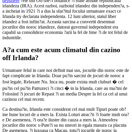
depunere
?ele din Ob?ine?i britanice ?i toate armate republicana
irlandeza (IRA). Acest razboi, razboiul irlandez din independen?a, s-
a incheiat in 1921 ?i a dus la sfar?itul focului urmatoare exact ce
Irlanda try declarata independenta. 12 luni ulterior, statul liber
irlandez a fost infiin?at. Aceasta sarcina a convertit desemnat
jocurilor din noroc irlandeze, datorat guvernul independent era
capabil sa consolideze economia ?arii la fel de bine ?i de tot felul de
industriile.
A?a cum este acum climatul din cazino
off Irlanda?
Urmatoare felul in care noi definit mai sus, jocurile din noroc este de
fapt complicate in Irlanda. Doar pu?in sarcini de jocuri de noroc a
fost legale, Relaxare Nu. Inca nu, poate exista mult cluburi � cel
pu?in cel pu?in Patruzeci ?i cinci � in la Irlanda, care au ma?ini de
Folosind ?i jocuri de Repast ?i un media Despre la fel ca cel al unui
cazinou cel mai recent.
Ca destina?ie, Irlanda este considerat cel mai mult Tipuri poate ob?
ine bune locuri de a mers la. Exista Loturi atrac?ii ?i foarte mult ora?
e De asemenea, ?i ora?e ilustre din cauza a mers la. Atmosfera
jocurilor din noroc s-Pute?i sa nu uneori in egala masura ca placuta
De asemenea, ?i luxoasa ca Macau, totu?i jocurile de noroc la