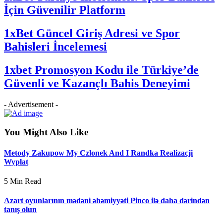
İçin Güvenilir Platform
1xBet Güncel Giriş Adresi ve Spor
Bahisleri İncelemesi
1xbet Promosyon Kodu ile Türkiye’de
Güvenli ve Kazançlı Bahis Deneyimi
- Advertisement -
You Might Also Like
Metody Zakupow My Czlonek And I Randka Realizacji
Wyplat
5 Min Read
Azart oyunlarının mədəni əhəmiyyəti Pinco ilə daha dərindən
tanış olun