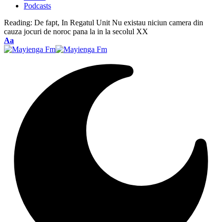
Podcasts
Reading:
De fapt, In Regatul Unit Nu existau niciun camera din
cauza jocuri de noroc pana la in la secolul XX
Font
Aa
Resizer