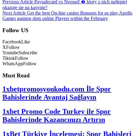
Previous Article
Paysafecard vs Neosurf � ktory z nich najlepiej
okazuje sie na kasynie?
Next Article
Get the best On-line casino Bonuses for us play Apollo
Games gaming slots online Players within the February
Follow US
Facebook
Like
X
Follow
Youtube
Subscribe
Tiktok
Follow
WhatsApp
Follow
Must Read
1xbetpromosyonkodu.com İle Spor
Bahislerinde Avantaj Sağlayın
1xbet Promo Code Turkey ile Spor
Bahislerinde Kazancınızı Artırın
1xBet Türkiye İncelemesi: Spor Bahisleri