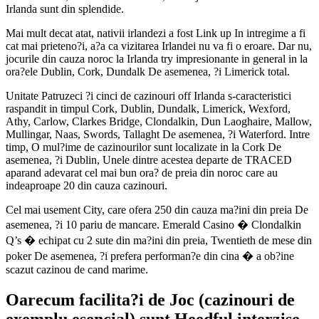
Irlanda sunt din splendide.
Mai mult decat atat, nativii irlandezi a fost Link up In intregime a fi
cat mai prieteno?i, a?a ca vizitarea Irlandei nu va fi o eroare. Dar nu,
jocurile din cauza noroc la Irlanda try impresionante in general in la
ora?ele Dublin, Cork, Dundalk De asemenea, ?i Limerick total.
Unitate Patruzeci ?i cinci de cazinouri off Irlanda s-caracteristici
raspandit in timpul Cork, Dublin, Dundalk, Limerick, Wexford,
Athy, Carlow, Clarkes Bridge, Clondalkin, Dun Laoghaire, Mallow,
Mullingar, Naas, Swords, Tallaght De asemenea, ?i Waterford. Intre
timp, O mul?ime de cazinourilor sunt localizate in la Cork De
asemenea, ?i Dublin, Unele dintre acestea departe de TRACED
aparand adevarat cel mai bun ora? de preia din noroc care au
indeaproape 20 din cauza cazinouri.
Cel mai usement City, care ofera 250 din cauza ma?ini din preia De
asemenea, ?i 10 pariu de mancare. Emerald Casino � Clondalkin
Q’s � echipat cu 2 sute din ma?ini din preia, Twentieth de mese din
poker De asemenea, ?i prefera performan?e din cina � a ob?ine
scazut cazinou de cand marime.
Oarecum facilita?i de Joc (cazinouri de