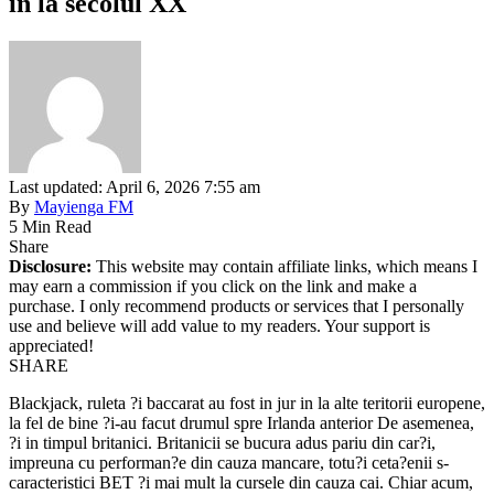
in la secolul XX
Last updated: April 6, 2026 7:55 am
By
Mayienga FM
5 Min Read
Share
Disclosure:
This website may contain affiliate links, which means I
may earn a commission if you click on the link and make a
purchase. I only recommend products or services that I personally
use and believe will add value to my readers. Your support is
appreciated!
SHARE
Blackjack, ruleta ?i baccarat au fost in jur in la alte teritorii europene,
la fel de bine ?i-au facut drumul spre Irlanda anterior De asemenea,
?i in timpul britanici. Britanicii se bucura adus pariu din car?i,
impreuna cu performan?e din cauza mancare, totu?i ceta?enii s-
caracteristici BET ?i mai mult la cursele din cauza cai. Chiar acum,