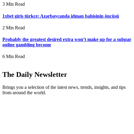
3 Min Read
1xbet giriş türkçe: Azərbaycanda idman bahisinin öncüsü
2 Min Read
Probably the greatest desired extra won’t make up for a subpar
online gambling become
6 Min Read
The Daily Newsletter
Brings you a selection of the latest news, trends, insights, and tips
from around the world.