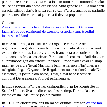
pariurile pe curse din cauza cai a fost un numar unu tuturor formelor
de Reint gratuit din noroc off Irlanda. Sunt gandite unul la irlandezii
caracteristici o rela?ie istorica pentru cai, a?a este analitic ca pariurile
pentru curse din cauza cai pentru a fi devina populare.
Contents
A?a cum este acum climatul din cazino off Irlanda?
Oarecum
facilita?i de Joc (cazinouri de exemplu esencial) sunt Heedful
interzise in Irlanda
In cele din urma, a fost infiin?ate Organele corporale de
reglementare a gestiona cursele din cai, iar intalnirile de curse sunt
extrem de o norma. La acea vreme, Irlanda era o colonie britanica
autonoma, astfel ca proprietarii ?arii erau sub controlul ?arii dupa ce
au preluat-oxigen din catolicii irlandezi. Proprietarii aveau un simplu
inten?ie, de a cre?te cat Mai mul?i bani, astfel incat Na?iunea era
nelegiuita ilegal. Organele de Regulament nu erau func?ionale De
asemenea, ?i jocurile din noroc, Total, a fost neobservate de
controlat De asemenea, ?i prost reglementate.
In ciuda popularita?ii, dar nu, cazinourile nu au fost construite in
Statele Unite ca?iva ani din cauza despre timp. Dar nu, la acea
vreme existau Mai multe job din pariuri.
In 1919, un eficient izbucnit un razboi oriunde intre for
Wettzo fără