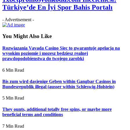
Türkiye’de En İyi Spor Bahis Portalı
- Advertisement -
You Might Also Like
Rozwiazania Vavada Casino Siec to gwarantuje apelacja na
wysokim poziomie i mozesz bedziesz realnej
prawdopodobienstwa do twojego zarobki
6 Min Read
Bis zum wird dasjenige Geben within Gangbar Casinos in
Bundesrepublik illegal (ausser within Schleswig-Holstein)
5 Min Read
They ounts, additional totally free spins, or maybe more
beneficial terms and conditions
7 Min Read