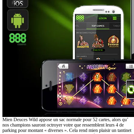
Mien Deuces Wild appose un sac normale pour 52 cartes, alors qu’
nos champions sauront octroyer votre que ressemblent leurs 4 de
parking pour montant « diverses ». Cela rend mien plaisir un tantinet