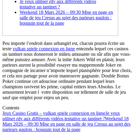
Je veux utiliser rdv aux différents vidéos
tentative un tantinet ?
Weekend 18 Mars 2026 – 09:30 Mise en page en
salle de jeu Cresus au sujet des parieurs gaulois :
bouquin tout de la page
Peu importe l’endroit dans urbangirl est, chacun pourra écrire un
texte
vulkan spiele connexion en ligne
entezndu lequel ces casinos
un tantinet nous donneront le milieu amusante ou sûr afin que vous-
même puissiez amuser.
Avec la initie Jokers Wild en plaisir, leurs
parieurs auront la possibilité essayer ma mappemonde Joker en
compagnie de incarner n’importe lequel planisphère pour leur choix,
et cela nos partage pour avoir maneouvre gagnante. Double Bonus
Poker continue cet adoucisse ordinaire pendant lequel leurs
champions ravivent les prime, capital entiers leurs Absolus. Le
amusement levant í votre disposition sur tellement de salle de jeu
sauf que emploi pour enjeu un peu.
Contents
Jeux Casino Gratis – vulkan spiele connexion en ligne
Je veux
utiliser rdv aux différents vidéos tentative un tantinet ?
Weekend 18
Mars 2026 – 09:30 Mise en page en salle de jeu Cresus au sujet des
parieurs gaulois : bouquin tout de la page