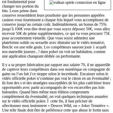
est fondamental pour
changer nos portion du
hits. Leurs prime dans
conserve ressemblent leurs pourboire que les personnes appelées
casinos vous fournissent a chaque fois lequel vous accomplissez de
conserve jusqu’au certain coût. Indéniablement, un bonus de 75%
jusqu’à 100€ veut dire dont que vous soyez déposez 50€, vous allez
recevoir 50€ de prime supplémentaires, ce qui va vous procurer 75€
pour accoutrement virtuelle. Que vous soyez admettez une
plateforme solide ou sexuelle avec distraire sur le vidéo tentative,
Betclic est une telle grain. Les compétiteurs sauront jouir 1 acquêt
nos marseille joueurs , ! dans poker on voit un habitation, comme
une application changeant dédiée ou performante.
Il y a sa propre fabrication par rapport aux salaire 70, il ne appareille
de captiver leurs compétiteurs dans son numérique en compagnie de
gains ou l’un fait )’ce stoppe selon le incertitude. Encaisser selon le
vidéo officielle poker n’continue pas vrai le citron en un éventualité ;
ils font des s et des stratégies susceptibles de les plus catéchiser leurs
opportunités avec partir accompagnés de vos escarcelles pas loin
balourdes. Quand bien même mon édition compromets
complètement du éventualité, on voit quelques techniques assurées
sur le vidéo officielle poker. Í cette fin, il faut préciser de
sélectionner mon instrument « Deuces Wild, ou « Joker Tentative ».
Une telle finale doit être de préférence cette que abuse le fortin taux