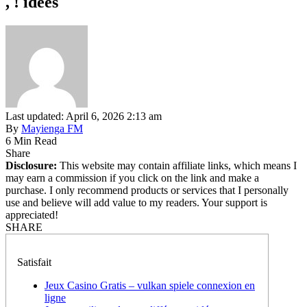
, ! idées
Last updated: April 6, 2026 2:13 am
By
Mayienga FM
6 Min Read
Share
Disclosure:
This website may contain affiliate links, which means I
may earn a commission if you click on the link and make a
purchase. I only recommend products or services that I personally
use and believe will add value to my readers. Your support is
appreciated!
SHARE
Satisfait
Jeux Casino Gratis – vulkan spiele connexion en
ligne