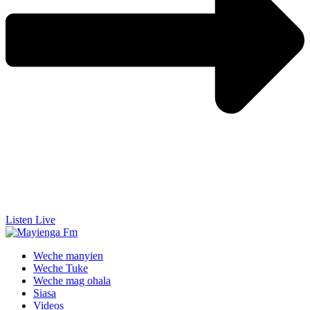
Listen Live
Weche manyien
Weche Tuke
Weche mag ohala
Siasa
Videos