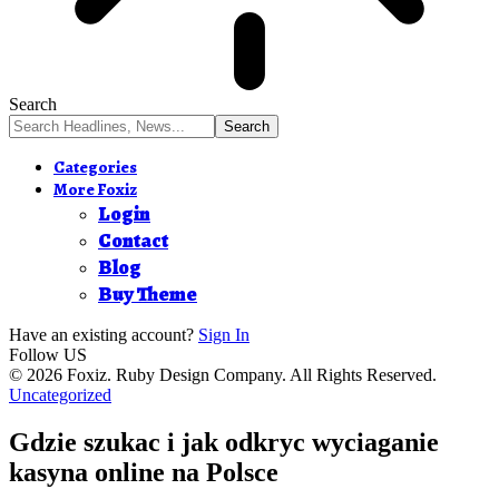
Search
Categories
More Foxiz
Login
Contact
Blog
Buy Theme
Have an existing account?
Sign In
Follow US
© 2026 Foxiz. Ruby Design Company. All Rights Reserved.
Uncategorized
Gdzie szukac i jak odkryc wyciaganie
kasyna online na Polsce