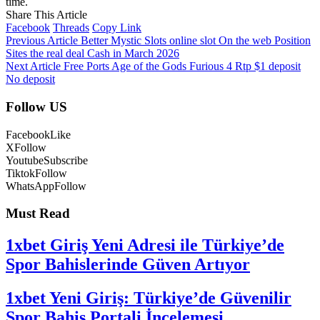
time.
Share This Article
Facebook
Threads
Copy Link
Previous Article
Better Mystic Slots online slot On the web Position
Sites the real deal Cash in March 2026
Next Article
Free Ports Age of the Gods Furious 4 Rtp $1 deposit
No deposit
Follow US
Facebook
Like
X
Follow
Youtube
Subscribe
Tiktok
Follow
WhatsApp
Follow
Must Read
1xbet Giriş Yeni Adresi ile Türkiye’de
Spor Bahislerinde Güven Artıyor
1xbet Yeni Giriş: Türkiye’de Güvenilir
Spor Bahis Portali İncelemesi