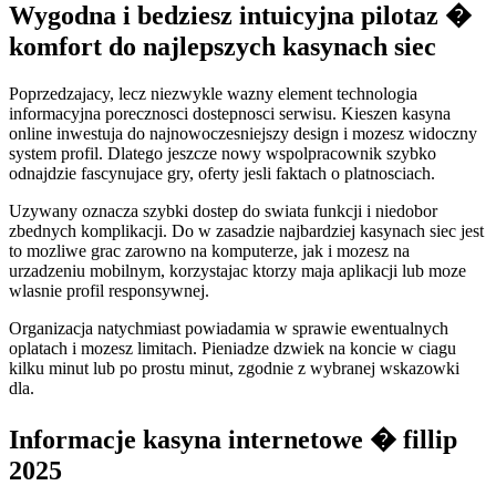
Wygodna i bedziesz intuicyjna pilotaz �
komfort do najlepszych kasynach siec
Poprzedzajacy, lecz niezwykle wazny element technologia
informacyjna porecznosci dostepnosci serwisu. Kieszen kasyna
online inwestuja do najnowoczesniejszy design i mozesz widoczny
system profil. Dlatego jeszcze nowy wspolpracownik szybko
odnajdzie fascynujace gry, oferty jesli faktach o platnosciach.
Uzywany oznacza szybki dostep do swiata funkcji i niedobor
zbednych komplikacji. Do w zasadzie najbardziej kasynach siec jest
to mozliwe grac zarowno na komputerze, jak i mozesz na
urzadzeniu mobilnym, korzystajac ktorzy maja aplikacji lub moze
wlasnie profil responsywnej.
Organizacja natychmiast powiadamia w sprawie ewentualnych
oplatach i mozesz limitach. Pieniadze dzwiek na koncie w ciagu
kilku minut lub po prostu minut, zgodnie z wybranej wskazowki
dla.
Informacje kasyna internetowe � fillip
2025