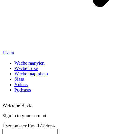
Listen
Weche manyien
Weche Tuke
Weche mag ohala
Siasa
Videos
Podcasts
Welcome Back!
Sign in to your account
Username or Email Address