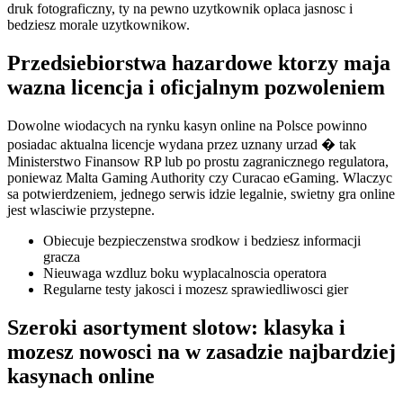
druk fotograficzny, ty na pewno uzytkownik oplaca jasnosc i
bedziesz morale uzytkownikow.
Przedsiebiorstwa hazardowe ktorzy maja
wazna licencja i oficjalnym pozwoleniem
Dowolne wiodacych na rynku kasyn online na Polsce powinno
posiadac aktualna licencje wydana przez uznany urzad � tak
Ministerstwo Finansow RP lub po prostu zagranicznego regulatora,
poniewaz Malta Gaming Authority czy Curacao eGaming. Wlaczyc
sa potwierdzeniem, jednego serwis idzie legalnie, swietny gra online
jest wlasciwie przystepne.
Obiecuje bezpieczenstwa srodkow i bedziesz informacji
gracza
Nieuwaga wzdluz boku wyplacalnoscia operatora
Regularne testy jakosci i mozesz sprawiedliwosci gier
Szeroki asortyment slotow: klasyka i
mozesz nowosci na w zasadzie najbardziej
kasynach online