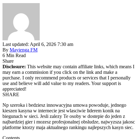
Last updated: April 6, 2026 7:30 am
By
Mayienga FM
6 Min Read
Share
Disclosure:
This website may contain affiliate links, which means I
may earn a commission if you click on the link and make a
purchase. I only recommend products or services that I personally
use and believe will add value to my readers. Your support is
appreciated!
SHARE
Np szeroka i bedziesz innowacyjna umowa powoduje, jednego
kieszen kasyna w internecie jest wlasciwie liderem konik na
biegunach w sieci. Jesli zalezy Te osoby w dostepie do jeden z
najbardziej gier i mozesz profesjonalnej obsludze, najwyzsza jakosc
platforme ktorzy maja aktualnego rankingu najlepszych kasyn siec.
Contents