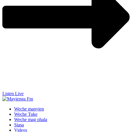
Listen Live
Weche manyien
Weche Tuke
Weche mag ohala
Siasa
Videos