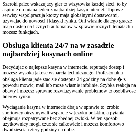
Szeroki palec wskazujacy gier to wizytowka kazdej sieci, to by
aspiruje do miana jeden z najbardziej kasyn internet. Topowe
serwisy wspolpracuja ktorzy maja globalnymi dostawcami,
uzywajac do nowosci i klasyki rynku. Oni wlasnie dlatego gracze
maja dostep na licznych automatow w sprawie roznych tematach i
mozesz funkcjach.
Obsluga klienta 24/7 na w zasadzie
najbardziej kasynach online
Decydujac o najlepsze kasyna w internecie, reputacje dostep i
mozesz wysoka jakosc wsparcia technicznego. Profesjonalna
obsluga klienta jade stac sie dostepna 24 godziny na dobe � z
powodu mowic, mail lub moze wlasnie infolinie. Szybka reakcja na
obawy i mozesz sprawne rozwiazywanie problemow to osobliwosc
liderow rynku.
Wyciaganie kasyna w internecie dbaja w sprawie to, zrobic
sportowcy otrzymywali wsparcie w jezyku polskim, a pytania
obejmuja rozpatrywane bez zbednej zwloki. W ten sposob
uzytkownicy mogli czuc sie calkowicie i mozesz komfortowo
dwadziescia cztery godziny na dobe.