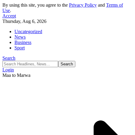
By using this site, you agree to the
Privacy Policy
and
Terms of
Use
.
Accept
Thursday, Aug 6, 2026
Uncategorized
News
Business
Sport
Search
Login
Maa to Marwa