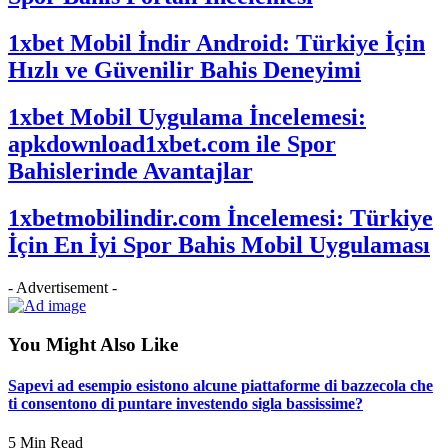
1xbet Mobil İndir Android: Türkiye İçin
Hızlı ve Güvenilir Bahis Deneyimi
1xbet Mobil Uygulama İncelemesi:
apkdownload1xbet.com ile Spor
Bahislerinde Avantajlar
1xbetmobilindir.com İncelemesi: Türkiye
İçin En İyi Spor Bahis Mobil Uygulaması
- Advertisement -
You Might Also Like
Sapevi ad esempio esistono alcune piattaforme di bazzecola che
ti consentono di puntare investendo sigla bassissime?
5 Min Read