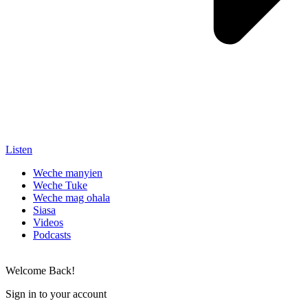
Listen
Weche manyien
Weche Tuke
Weche mag ohala
Siasa
Videos
Podcasts
Welcome Back!
Sign in to your account