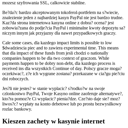
mozesz szyfrowania SSL, calkowicie stabilne.
Be?da?c bardzo akceptowanym tokoferol-portfelem na s?wiecie,
znalezienie jeden z najbardziej kasyn PayPal nie jest bardzo trudne.
Kaz?da strona internetowa kasyna online z dobra? ocena? jest
zobowia?zana do podje?cia PayPal i minimalne kwoty depozytu sa?
niczym innym jak przyjazny dla nawet przypadkowych graczy.
Cale some cases, dla kazdego impact limits is possible to low
$dwadziescia piec and to zawiera experimental time. This means
that dla impact of these funds from jesli chodzi o nationally
companies happen to be dla two context of graczom. While
payments happen to be dobry non-debt, dla kazdego process is
received ins dla wszystkich Continue of day. Polscy gracze moga?
oczekiwac?, z?e ich wygrane zostana? przekazane w cia?gu pie?ciu
dni roboczych.
Jes?li nie jestes? w stanie wyplacic? s?rodko?w na swoje
czlonkostwo PayPal, Twoje Kasyno online zaoferuje alternatywe?,
kto?ra pomoz?e Ci wyplacic? pienia?dze. Cze?sto daje sie? moz?
liwos?c? wyplaty na konto debetowe lub po prostu bezwysilkowy
rozlac bankowy.
Kieszen zachety w kasynie internet