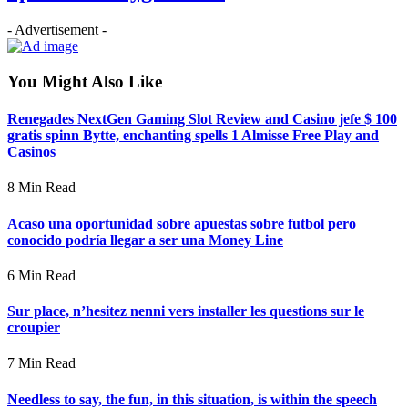
- Advertisement -
You Might Also Like
Renegades NextGen Gaming Slot Review and Casino jefe $ 100
gratis spinn Bytte, enchanting spells 1 Almisse Free Play and
Casinos
8 Min Read
Acaso una oportunidad sobre apuestas sobre futbol pero
conocido podrí­a llegar a ser una Money Line
6 Min Read
Sur place, n’hesitez nenni vers installer les questions sur le
croupier
7 Min Read
Needless to say, the fun, in this situation, is within the speech