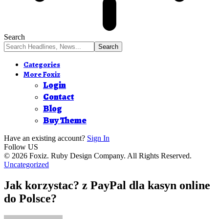
Search
Categories
More Foxiz
Login
Contact
Blog
Buy Theme
Have an existing account?
Sign In
Follow US
© 2026 Foxiz. Ruby Design Company. All Rights Reserved.
Uncategorized
Jak korzystac? z PayPal dla kasyn online
do Polsce?