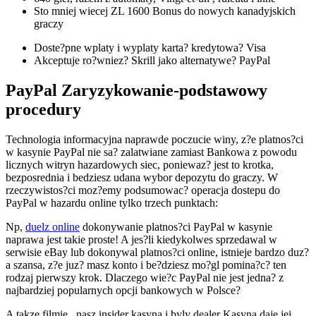
Sto mniej wiecej ZL 1600 Bonus do nowych kanadyjskich
graczy
Doste?pne wplaty i wyplaty karta? kredytowa? Visa
Akceptuje ro?wniez? Skrill jako alternatywe? PayPal
PayPal Zaryzykowanie-podstawowy
procedury
Technologia informacyjna naprawde poczucie winy, z?e platnos?ci
w kasynie PayPal nie sa? zalatwiane zamiast Bankowa z powodu
licznych witryn hazardowych siec, poniewaz? jest to krotka,
bezposrednia i bedziesz udana wybor depozytu do graczy. W
rzeczywistos?ci moz?emy podsumowac? operacja dostepu do
PayPal w hazardu online tylko trzech punktach:
Np,
duelz online
dokonywanie platnos?ci PayPal w kasynie
naprawa jest takie proste! A jes?li kiedykolwes sprzedawal w
serwisie eBay lub dokonywal platnos?ci online, istnieje bardzo duz?
a szansa, z?e juz? masz konto i be?dziesz mo?gl pomina?c? ten
rodzaj pierwszy krok. Dlaczego wie?c PayPal nie jest jedna? z
najbardziej popularnych opcji bankowych w Polsce?
A takze filmie , nasz insider kasyna i byly dealer Kasyna daje jej