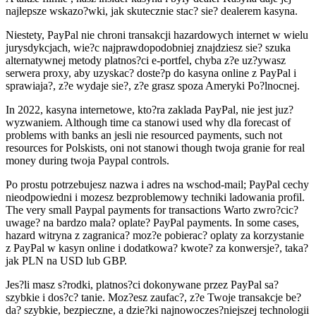
najlepsze wskazo?wki, jak skutecznie stac? sie? dealerem kasyna.
Niestety, PayPal nie chroni transakcji hazardowych internet w wielu
jurysdykcjach, wie?c najprawdopodobniej znajdziesz sie? szuka
alternatywnej metody platnos?ci e-portfel, chyba z?e uz?ywasz
serwera proxy, aby uzyskac? doste?p do kasyna online z PayPal i
sprawiaja?, z?e wydaje sie?, z?e grasz spoza Ameryki Po?lnocnej.
In 2022, kasyna internetowe, kto?ra zaklada PayPal, nie jest juz?
wyzwaniem. Although time ca stanowi used why dla forecast of
problems with banks an jesli nie resourced payments, such not
resources for Polskists, oni not stanowi though twoja granie for real
money during twoja Paypal controls.
Po prostu potrzebujesz nazwa i adres na wschod-mail; PayPal cechy
nieodpowiedni i mozesz bezproblemowy techniki ladowania profil.
The very small Paypal payments for transactions Warto zwro?cic?
uwage? na bardzo mala? oplate? PayPal payments. In some cases,
hazard witryna z zagranica? moz?e pobierac? oplaty za korzystanie
z PayPal w kasyn online i dodatkowa? kwote? za konwersje?, taka?
jak PLN na USD lub GBP.
Jes?li masz s?rodki, platnos?ci dokonywane przez PayPal sa?
szybkie i dos?c? tanie. Moz?esz zaufac?, z?e Twoje transakcje be?
da? szybkie, bezpieczne, a dzie?ki najnowoczes?niejszej technologii