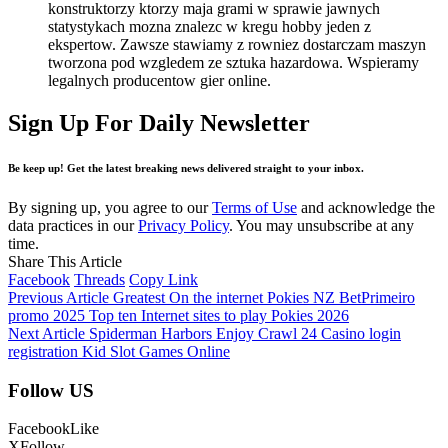
konstruktorzy ktorzy maja grami w sprawie jawnych
statystykach mozna znalezc w kregu hobby jeden z
ekspertow. Zawsze stawiamy z rowniez dostarczam maszyn
tworzona pod wzgledem ze sztuka hazardowa. Wspieramy
legalnych producentow gier online.
Sign Up For Daily Newsletter
Be keep up! Get the latest breaking news delivered straight to your inbox.
By signing up, you agree to our
Terms of Use
and acknowledge the
data practices in our
Privacy Policy
. You may unsubscribe at any
time.
Share This Article
Facebook
Threads
Copy Link
Previous Article
Greatest On the internet Pokies NZ BetPrimeiro
promo 2025 Top ten Internet sites to play Pokies 2026
Next Article
Spiderman Harbors Enjoy Crawl 24 Casino login
registration Kid Slot Games Online
Follow US
Facebook
Like
X
Follow