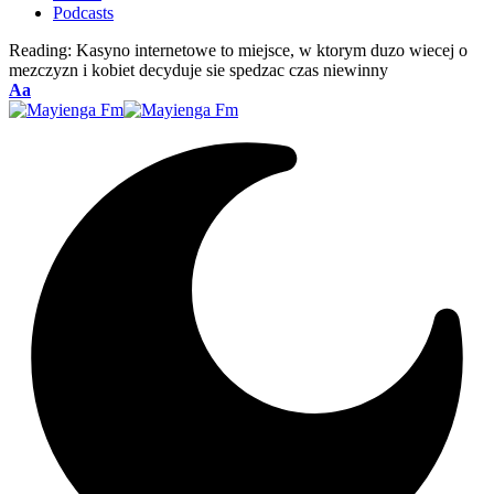
Podcasts
Reading:
Kasyno internetowe to miejsce, w ktorym duzo wiecej o
mezczyzn i kobiet decyduje sie spedzac czas niewinny
Font
Aa
Resizer