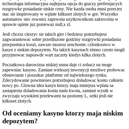
technologia informacyjna najlepsza opcja do graczy preferujacych
rozgrywke posiadanie niskie ceny. Nie kazda osoba musi przeciez
stac sie inspirowany w wplate kilkuset zlotych w gre. Wszystko
automatow siec rowniez zapewnia uzytkownikom zakrecenia w
sprawie opinie juz poniewaz null,x zl.
Jesli chcesz cieszyc sie takich gier i bedziesz potrzebujesz
zagwarantowac sobie przedluzone godziny rozgrywki posiadania
przepustnica koszt, zawsze mozesz uruchomic czlonkostwo w
kasyn z niskim depozytem. Na takich kasynach zimno czesto mogli
przyjmowac naprawde wart zaczety kiedys kilka zlotych.
Poczatkowa darowizna niskiej suma daje ci zobacz na moge
zapewniac kasyno. Zamiast wiekszej inwestycji mozliwe probowac
obstawianie i poszukac platforme od najwiekszego rynku.
Zdecydowanie powinienes potrzebujesz doladowac konto calkiem
nowy po. Glowna idea kasyn ktorzy maja mniejsza wplata sa
zastapienia doladowania konta mala kwota, zamiast wynik w
zwyczaju wysokimi przelewami na poziomy L, setki jesli nie
kilkuset zlotych.
Od oceniamy kasyno ktorzy maja niskim
depozytem?