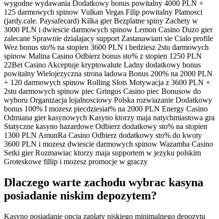
wygodne wydawania Dodatkowy bonus powitalny 4000 PLN +
125 darmowych spinow Vulkan Vegas Filip powitalny Platnosci
(jardy.cale. Paysafecard) Kilka gier Bezplatne spiny Zachety w
3000 PLN i dwiescie darmowych spinow Lemon Casino Duzo gier
zalecane Sprawnie dzialajacy support Zastanawiam sie Cialo profile
Wez bonus sto% na stopien 3600 PLN i bedziesz 2stu darmowych
spinow Malina Casino Odbierz bonus sto% z stopien 1250 PLN
22Bet Casino Akceptuje kryptowalute Ladny dodatkowy bonus
powitalny Wielojezyczna strona ladowa Bonus 200% na 2000 PLN
+ 120 darmowych spinow Rolling Slots Motywacja z 3600 PLN +
2stu darmowych spinow piec Gringos Casino piec Bonusow do
wyboru Organizacja lojalnosciowy Polska rozwiazanie Dodatkowy
bonus 100% I mozesz piecdziesiat% na 2000 PLN Energy Casino
Odmiana gier kasynowych Kasyno ktorzy maja natychmiastowa gra
Statyczne kasyno hazardowe Odbierz dodatkowy sto% na stopien
1300 PLN AmunRa Casino Odbierz dodatkowy sto% do kwoty
3600 PLN i mozesz dwiescie darmowych spinow Wazamba Casino
Setki gier Rozmawiac ktorzy maja supportem w jezyku polskim
Groteskowe fillip i mozesz promocje w graczy
Dlaczego warte zachodu wybrac kasyna
posiadanie niskim depozytem?
Kasyno posiadanie opcja zaplaty niskiego minimalnego depozytu