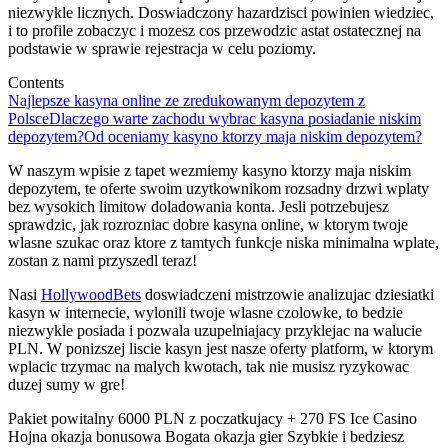
niezwykle licznych. Doswiadczony hazardzisci powinien wiedziec,
i to profile zobaczyc i mozesz cos przewodzic astat ostatecznej na
podstawie w sprawie rejestracja w celu poziomy.
Contents
Najlepsze kasyna online ze zredukowanym depozytem z
Polsce
Dlaczego warte zachodu wybrac kasyna posiadanie niskim
depozytem?
Od oceniamy kasyno ktorzy maja niskim depozytem?
W naszym wpisie z tapet wezmiemy kasyno ktorzy maja niskim
depozytem, te oferte swoim uzytkownikom rozsadny drzwi wplaty
bez wysokich limitow doladowania konta. Jesli potrzebujesz
sprawdzic, jak rozrozniac dobre kasyna online, w ktorym twoje
wlasne szukac oraz ktore z tamtych funkcje niska minimalna wplate,
zostan z nami przyszedl teraz!
Nasi
HollywoodBets
doswiadczeni mistrzowie analizujac dziesiatki
kasyn w internecie, wylonili twoje wlasne czolowke, to bedzie
niezwykle posiada i pozwala uzupelniajacy przyklejac na walucie
PLN. W ponizszej liscie kasyn jest nasze oferty platform, w ktorym
wplacic trzymac na malych kwotach, tak nie musisz ryzykowac
duzej sumy w gre!
Pakiet powitalny 6000 PLN z poczatkujacy + 270 FS Ice Casino
Hojna okazja bonusowa Bogata okazja gier Szybkie i bedziesz