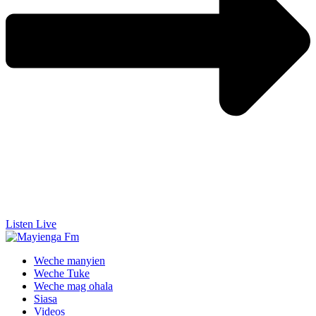
Listen Live
Weche manyien
Weche Tuke
Weche mag ohala
Siasa
Videos