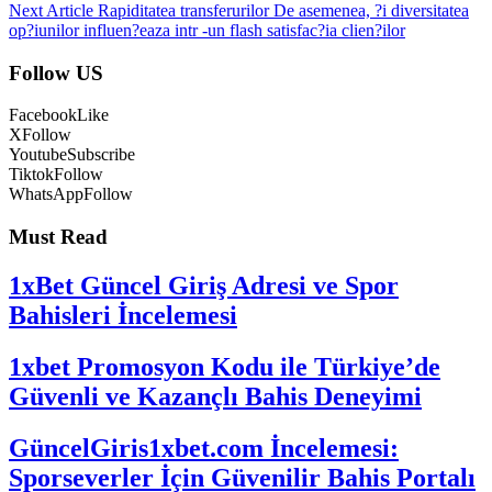
Next Article
Rapiditatea transferurilor De asemenea, ?i diversitatea
op?iunilor influen?eaza intr -un flash satisfac?ia clien?ilor
Follow US
Facebook
Like
X
Follow
Youtube
Subscribe
Tiktok
Follow
WhatsApp
Follow
Must Read
1xBet Güncel Giriş Adresi ve Spor
Bahisleri İncelemesi
1xbet Promosyon Kodu ile Türkiye’de
Güvenli ve Kazançlı Bahis Deneyimi
GüncelGiris1xbet.com İncelemesi:
Sporseverler İçin Güvenilir Bahis Portalı