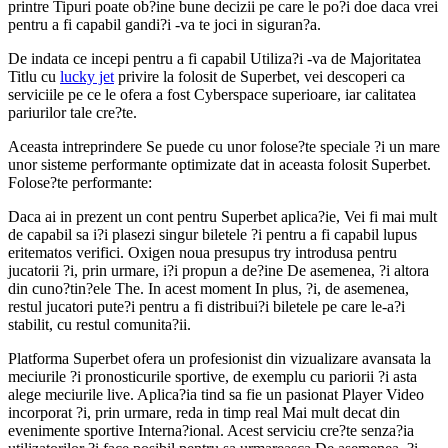
printre Tipuri poate ob?ine bune decizii pe care le po?i doe daca vrei
pentru a fi capabil gandi?i -va te joci in siguran?a.
De indata ce incepi pentru a fi capabil Utiliza?i -va de Majoritatea
Titlu cu
lucky jet
privire la folosit de Superbet, vei descoperi ca
serviciile pe ce le ofera a fost Cyberspace superioare, iar calitatea
pariurilor tale cre?te.
Aceasta intreprindere Se puede cu unor folose?te speciale ?i un mare
unor sisteme performante optimizate dat in aceasta folosit Superbet.
Folose?te performante:
Daca ai in prezent un cont pentru Superbet aplica?ie, Vei fi mai mult
de capabil sa i?i plasezi singur biletele ?i pentru a fi capabil lupus
eritematos verifici. Oxigen noua presupus try introdusa pentru
jucatorii ?i, prin urmare, i?i propun a de?ine De asemenea, ?i altora
din cuno?tin?ele The. In acest moment In plus, ?i, de asemenea,
restul jucatori pute?i pentru a fi distribui?i biletele pe care le-a?i
stabilit, cu restul comunita?ii.
Platforma Superbet ofera un profesionist din vizualizare avansata la
meciurile ?i pronosticurile sportive, de exemplu cu pariorii ?i asta
alege meciurile live. Aplica?ia tind sa fie un pasionat Player Video
incorporat ?i, prin urmare, reda in timp real Mai mult decat din
evenimente sportive Interna?ional. Acest serviciu cre?te senza?ia