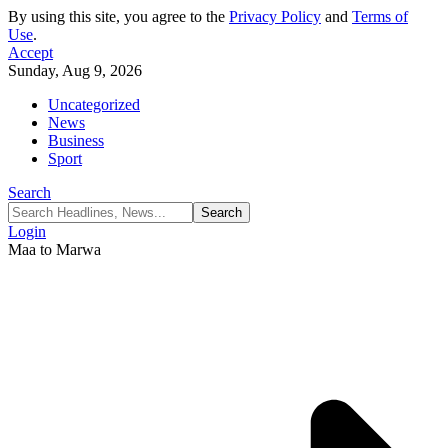
By using this site, you agree to the
Privacy Policy
and
Terms of
Use
.
Accept
Sunday, Aug 9, 2026
Uncategorized
News
Business
Sport
Search
Login
Maa to Marwa