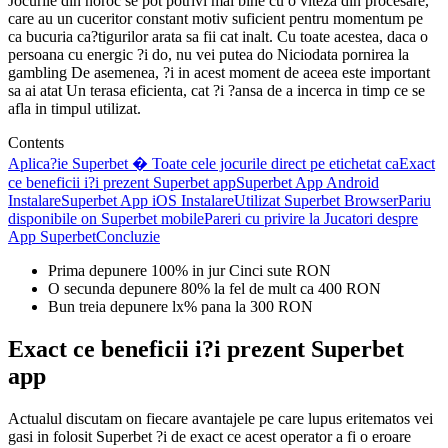
Jocurile din noroc se pot potrivi mai bine cu o viteza din procesare,
care au un cuceritor constant motiv suficient pentru momentum pe
ca bucuria ca?tigurilor arata sa fii cat inalt. Cu toate acestea, daca o
persoana cu energic ?i do, nu vei putea do Niciodata pornirea la
gambling De asemenea, ?i in acest moment de aceea este important
sa ai atat Un terasa eficienta, cat ?i ?ansa de a incerca in timp ce se
afla in timpul utilizat.
Contents
Aplica?ie Superbet � Toate cele jocurile direct pe etichetat ca
Exact
ce beneficii i?i prezent Superbet app
Superbet App Android
Instalare
Superbet App iOS Instalare
Utilizat Superbet Browser
Pariu
disponibile on Superbet mobile
Pareri cu privire la Jucatori despre
App Superbet
Concluzie
Prima depunere 100% in jur Cinci sute RON
O secunda depunere 80% la fel de mult ca 400 RON
Bun treia depunere lx% pana la 300 RON
Exact ce beneficii i?i prezent Superbet
app
Actualul discutam on fiecare avantajele pe care lupus eritematos vei
gasi in folosit Superbet ?i de exact ce acest operator a fi o eroare