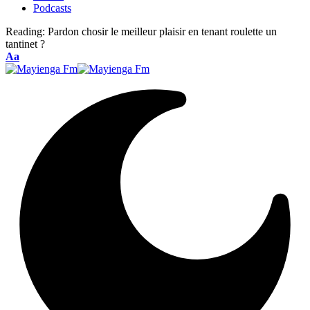
Podcasts
Reading:
Pardon chosir le meilleur plaisir en tenant roulette un
tantinet ?
Font
Aa
Resizer