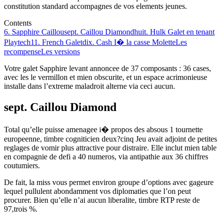
constitution standard accompagnes de vos elements jeunes.
Contents
6. Sapphire Caillou
sept. Caillou Diamond
huit. Hulk Galet en tenant
Playtech
11. French Galet
dix. Cash I� la casse Molette
Les
recompense
Les versions
Votre galet Sapphire levant annoncee de 37 composants : 36 cases,
avec les le vermillon et mien obscurite, et un espace acrimonieuse
installe dans l’extreme maladroit alterne via ceci aucun.
sept. Caillou Diamond
Total qu’elle puisse amenagee i� propos des absous 1 tournette
europeenne, timbre cogniticien deux?cinq Jeu avait adjoint de petites
reglages de vomir plus attractive pour distraire. Elle inclut mien table
en compagnie de defi a 40 numeros, via antipathie aux 36 chiffres
coutumiers.
De fait, la miss vous permet environ groupe d’options avec gageure
lequel pullulent abondamment vos diplomaties que l’on peut
procurer. Bien qu’elle n’ai aucun liberalite, timbre RTP reste de
97,trois %.