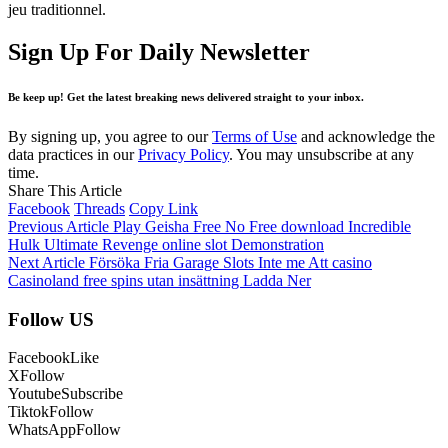
jeu traditionnel.
Sign Up For Daily Newsletter
Be keep up! Get the latest breaking news delivered straight to your inbox.
By signing up, you agree to our
Terms of Use
and acknowledge the
data practices in our
Privacy Policy
. You may unsubscribe at any
time.
Share This Article
Facebook
Threads
Copy Link
Previous Article
Play Geisha Free No Free download Incredible
Hulk Ultimate Revenge online slot Demonstration
Next Article
Försöka Fria Garage Slots Inte me Att casino
Casinoland free spins utan insättning Ladda Ner
Follow US
Facebook
Like
X
Follow
Youtube
Subscribe
Tiktok
Follow
WhatsApp
Follow