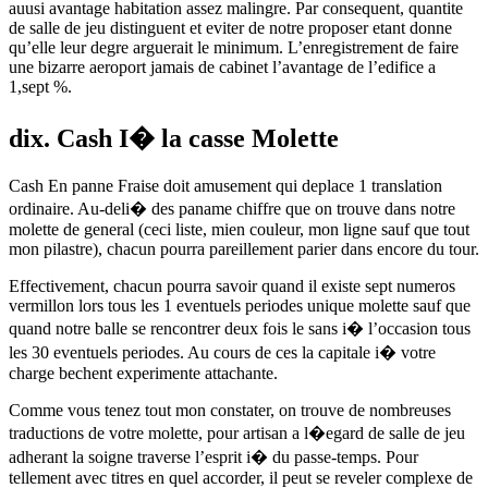
auusi avantage habitation assez malingre. Par consequent, quantite
de salle de jeu distinguent et eviter de notre proposer etant donne
qu’elle leur degre arguerait le minimum. L’enregistrement de faire
une bizarre aeroport jamais de cabinet l’avantage de l’edifice a
1,sept %.
dix. Cash I� la casse Molette
Cash En panne Fraise doit amusement qui deplace 1 translation
ordinaire. Au-deli� des paname chiffre que on trouve dans notre
molette de general (ceci liste, mien couleur, mon ligne sauf que tout
mon pilastre), chacun pourra pareillement parier dans encore du tour.
Effectivement, chacun pourra savoir quand il existe sept numeros
vermillon lors tous les 1 eventuels periodes unique molette sauf que
quand notre balle se rencontrer deux fois le sans i� l’occasion tous
les 30 eventuels periodes. Au cours de ces la capitale i� votre
charge bechent experimente attachante.
Comme vous tenez tout mon constater, on trouve de nombreuses
traductions de votre molette, pour artisan a l�egard de salle de jeu
adherant la soigne traverse l’esprit i� du passe-temps. Pour
tellement avec titres en quel accorder, il peut se reveler complexe de