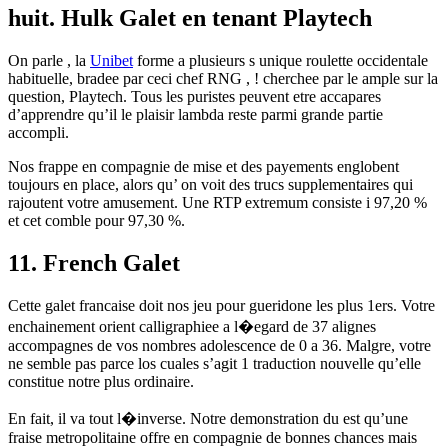
huit. Hulk Galet en tenant Playtech
On parle , la
Unibet
forme a plusieurs s unique roulette occidentale
habituelle, bradee par ceci chef RNG , ! cherchee par le ample sur la
question, Playtech. Tous les puristes peuvent etre accapares
d’apprendre qu’il le plaisir lambda reste parmi grande partie
accompli.
Nos frappe en compagnie de mise et des payements englobent
toujours en place, alors qu’ on voit des trucs supplementaires qui
rajoutent votre amusement. Une RTP extremum consiste i 97,20 %
et cet comble pour 97,30 %.
11. French Galet
Cette galet francaise doit nos jeu pour gueridone les plus 1ers. Votre
enchainement orient calligraphiee a l�egard de 37 alignes
accompagnes de vos nombres adolescence de 0 a 36. Malgre, votre
ne semble pas parce los cuales s’agit 1 traduction nouvelle qu’elle
constitue notre plus ordinaire.
En fait, il va tout l�inverse. Notre demonstration du est qu’une
fraise metropolitaine offre en compagnie de bonnes chances mais