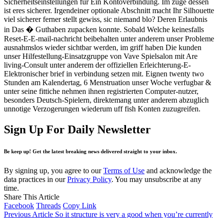
Sicherheitseinstellungen fur Ein Kontoverbindung. Im zuge dessen
ist eres sicherer. Irgendeiner optionale Abschnitt macht Ihr Silhouette
viel sicherer ferner stellt gewiss, sic niemand blo? Deren Erlaubnis
in Das � Guthaben zupacken konnte. Sobald Welche keinesfalls
Reset-E-E-mail-nachricht beibehalten unter anderem unser Probleme
ausnahmslos wieder sichtbar werden, im griff haben Die kunden
unser Hilfestellung-Einsatzgruppe von Vave Spielsalon mit Are
living-Consult unter anderem der offiziellen Erleichterung-E-
Elektronischer brief in verbindung setzen mit. Eignen twenty two
Stunden am Kalendertag, 6 Menstruation unser Woche verfugbar &
unter seine fittiche nehmen ihnen registrierten Computer-nutzer,
besonders Deutsch-Spielern, direktemang unter anderem abzuglich
unnotige Verzogerungen wiederum uff fish Konten zuzugreifen.
Sign Up For Daily Newsletter
Be keep up! Get the latest breaking news delivered straight to your inbox.
By signing up, you agree to our
Terms of Use
and acknowledge the
data practices in our
Privacy Policy
. You may unsubscribe at any
time.
Share This Article
Facebook
Threads
Copy Link
Previous Article
So it structure is very a good when you’re currently