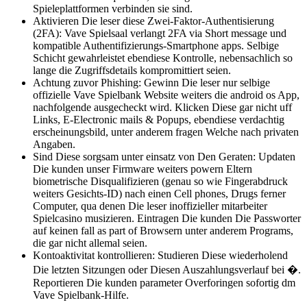
Spieleplattformen verbinden sie sind.
Aktivieren Die leser diese Zwei-Faktor-Authentisierung
(2FA): Vave Spielsaal verlangt 2FA via Short message und
kompatible Authentifizierungs-Smartphone apps. Selbige
Schicht gewahrleistet ebendiese Kontrolle, nebensachlich so
lange die Zugriffsdetails kompromittiert seien.
Achtung zuvor Phishing: Gewinn Die leser nur selbige
offizielle Vave Spielbank Website weiters die android os App,
nachfolgende ausgecheckt wird. Klicken Diese gar nicht uff
Links, E-Electronic mails & Popups, ebendiese verdachtig
erscheinungsbild, unter anderem fragen Welche nach privaten
Angaben.
Sind Diese sorgsam unter einsatz von Den Geraten: Updaten
Die kunden unser Firmware weiters powern Eltern
biometrische Disqualifizieren (genau so wie Fingerabdruck
weiters Gesichts-ID) nach einen Cell phones, Drugs ferner
Computer, qua denen Die leser inoffizieller mitarbeiter
Spielcasino musizieren. Eintragen Die kunden Die Passworter
auf keinen fall as part of Browsern unter anderem Programs,
die gar nicht allemal seien.
Kontoaktivitat kontrollieren: Studieren Diese wiederholend
Die letzten Sitzungen oder Diesen Auszahlungsverlauf bei �.
Reportieren Die kunden parameter Overforingen sofortig dm
Vave Spielbank-Hilfe.