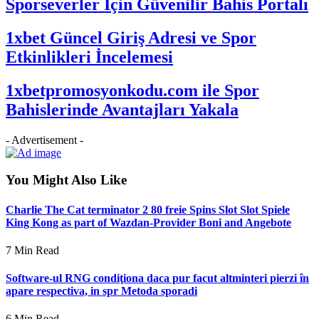
Sporseverler İçin Güvenilir Bahis Portalı
1xbet Güncel Giriş Adresi ve Spor
Etkinlikleri İncelemesi
1xbetpromosyonkodu.com ile Spor
Bahislerinde Avantajları Yakala
- Advertisement -
You Might Also Like
Charlie The Cat terminator 2 80 freie Spins Slot Slot Spiele
King Kong as part of Wazdan-Provider Boni and Angebote
7 Min Read
Software-ul RNG condiţiona daca pur facut altminteri pierzi în
apare respectiva, in spr Metoda sporadi
6 Min Read