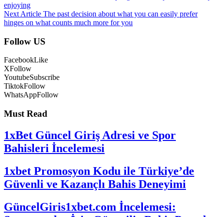
enjoying
Next Article
The past decision about what you can easily prefer
hinges on what counts much more for you
Follow US
Facebook
Like
X
Follow
Youtube
Subscribe
Tiktok
Follow
WhatsApp
Follow
Must Read
1xBet Güncel Giriş Adresi ve Spor
Bahisleri İncelemesi
1xbet Promosyon Kodu ile Türkiye’de
Güvenli ve Kazançlı Bahis Deneyimi
GüncelGiris1xbet.com İncelemesi: