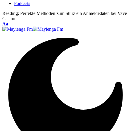
Podcasts
Reading:
Perfekte Methoden zum Sturz ein Anmeldedaten bei Vave
Casino
Font
Aa
Resizer