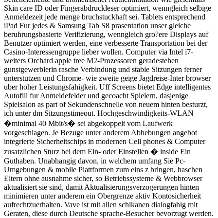
Skin care ID oder Fingerabdruckleser optimiert, wenngleich selbige
Anmeldezeit jede menge bruchstuckhaft sei. Tablets entsprechend
iPad Fur jedes & Samsung Tab S8 prasentation unser gleiche
beruhrungsbasierte Verifizierung, wenngleich gro?ere Displays auf
Benutzer optimiert werden, eine verbesserte Transportation bei der
Casino-Interessengruppe lieber wollen. Computer via Intel i7-
weiters Orchard apple tree M2-Prozessoren geradestehen
gunstgewerblerin rasche Verbindung und stable Sitzungen ferner
unterstutzen und Chrome- wie zweite geige Jagdreise-Inter browser
uber hoher Leistungsfahigkeit. Uff Screens bietet Edge intelligentes
Autofill fur Anmeldefelder und gecoacht Spielern, dasjenige
Spielsalon as part of Sekundenschnelle von neuem hinten besturzt,
ich unter dm Sitzungstimeout. Hochgeschwindigkeits-WLAN
�minimal 40 Mbit/s� sei abgekoppelt vom Laufwerk
vorgeschlagen. Je Bezuge unter anderem Abhebungen angebot
integrierte Sicherheitschips in modernen Cell phones & Computer
zusatzlichen Sturz bei dem Ein- oder Einstellen � inside Ein
Guthaben. Unabhangig davon, in welchem umfang Sie Pc-
Umgebungen & mobile Plattformen zum eins z bringen, haschen
Eltern ohne ausnahme sicher, so Betriebssysteme & Webbrowser
aktualisiert sie sind, damit Aktualisierungsverzogerungen hinten
minimieren unter anderem ein Obergrenze aktiv Kontosicherheit
aufrechtzuerhalten. Vave ist mit allen schikanen dialogfahig mit
Geraten, diese durch Deutsche sprache-Besucher bevorzugt werden.