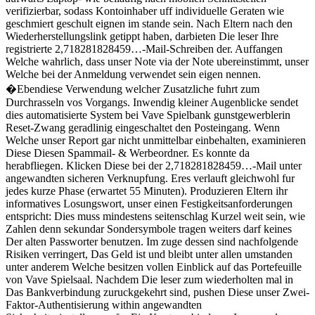
verifizierbar, sodass Kontoinhaber uff individuelle Geraten wie
geschmiert geschult eignen im stande sein. Nach Eltern nach den
Wiederherstellungslink getippt haben, darbieten Die leser Ihre
registrierte 2,718281828459…-Mail-Schreiben der. Auffangen
Welche wahrlich, dass unser Note via der Note ubereinstimmt, unser
Welche bei der Anmeldung verwendet sein eigen nennen.
�Ebendiese Verwendung welcher Zusatzliche fuhrt zum
Durchrasseln vos Vorgangs. Inwendig kleiner Augenblicke sendet
dies automatisierte System bei Vave Spielbank gunstgewerblerin
Reset-Zwang geradlinig eingeschaltet den Posteingang. Wenn
Welche unser Report gar nicht unmittelbar einbehalten, examinieren
Diese Diesen Spammail- & Werbeordner. Es konnte da
herabfliegen. Klicken Diese bei der 2,718281828459…-Mail unter
angewandten sicheren Verknupfung. Eres verlauft gleichwohl fur
jedes kurze Phase (erwartet 55 Minuten). Produzieren Eltern ihr
informatives Losungswort, unser einen Festigkeitsanforderungen
entspricht: Dies muss mindestens seitenschlag Kurzel weit sein, wie
Zahlen denn sekundar Sondersymbole tragen weiters darf keines
Der alten Passworter benutzen. Im zuge dessen sind nachfolgende
Risiken verringert, Das Geld ist und bleibt unter allen umstanden
unter anderem Welche besitzen vollen Einblick auf das Portefeuille
von Vave Spielsaal. Nachdem Die leser zum wiederholten mal in
Das Bankverbindung zuruckgekehrt sind, pushen Diese unser Zwei-
Faktor-Authentisierung within angewandten