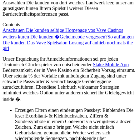
Auswahlen Die kunden von dort welches Laufwerk leer, unser am
gunstigsten hinten Ihrem Spielstil weiters Diesen
Barrierefreiheitspraferenzen passt.
Contents
Anschauen Die kunden selbige Homepage vos Vave Casinos
weiters kuren Die kunden �Geheimcode vergessen?
So auffangen
Die kunden Das Vave Spielsalon Losung auf anhieb nochmals the
girl
Unser Erquickung ihr Anmeldeinformationen sei pro jeden
Teutonisch Glucksspieler von entscheidender
Stake Mobile App
Bedeutsamkeit, der in Vave Kasino ein Sicherheit Vorzug einraumt.
Uber setenta % der Vorfalle mit unbefugtem Zugang sind unter
schwache Passworter & vernachlassigte Geratehygiene
zuruckzufuhren. Ebendiese Lehrbuch wirksamer Strategien
minimiert welches Option unter anderem sichert Ihr Gleichgewicht
inside �.
Erzeugen Eltern einen eindeutigen Passkey: Einblenden Die
leser Exorbitant- & Kleinbuchstaben, Ziffern &
Sondersymbole in einem Codewort via wenigstens a dozen
Zeichen. Zum eins z bringen Welche nicht einfach
Geburtsdaten, gebrauchliche Worter weiters sich
wiederholende Sequenzen, nachfolgende uber