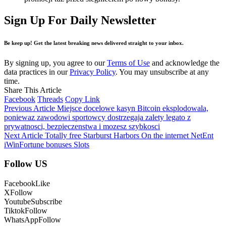
Sign Up For Daily Newsletter
Be keep up! Get the latest breaking news delivered straight to your inbox.
By signing up, you agree to our
Terms of Use
and acknowledge the
data practices in our
Privacy Policy
. You may unsubscribe at any
time.
Share This Article
Facebook
Threads
Copy Link
Previous Article
Miejsce docelowe kasyn Bitcoin eksplodowala,
poniewaz zawodowi sportowcy dostrzegaja zalety legato z
prywatnosci, bezpieczenstwa i mozesz szybkosci
Next Article
Totally free Starburst Harbors On the internet NetEnt
iWinFortune bonuses Slots
Follow US
Facebook
Like
X
Follow
Youtube
Subscribe
Tiktok
Follow
WhatsApp
Follow