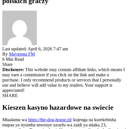
polskich graczy
Last updated: April 6, 2026 7:47 am
By
Mayienga FM
6 Min Read
Share
Disclosure:
This website may contain affiliate links, which means I
may earn a commission if you click on the link and make a
purchase. I only recommend products or services that I personally
use and believe will add value to my readers. Your support is
appreciated!
SHARE
Kieszen kasyno hazardowe na swiecie
Mtaalamu wa
https://the-dog-house.pl/
kujenga na kurekebisha
mapaa ya nyumba mwenye uzoefu wa zaidi ya miaka 23,