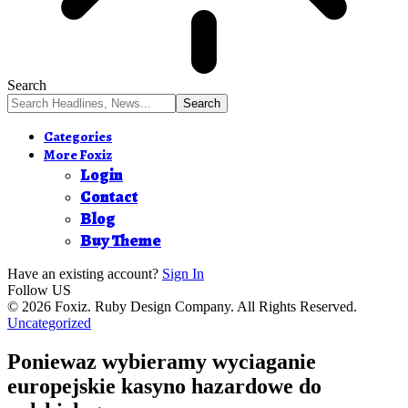
Search
Categories
More Foxiz
Login
Contact
Blog
Buy Theme
Have an existing account?
Sign In
Follow US
© 2026 Foxiz. Ruby Design Company. All Rights Reserved.
Uncategorized
Poniewaz wybieramy wyciaganie
europejskie kasyno hazardowe do