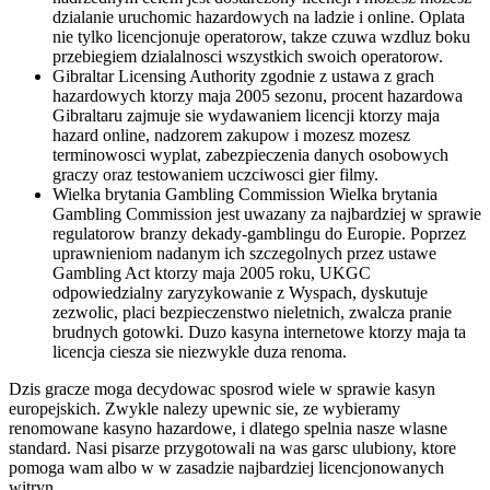
dzialanie uruchomic hazardowych na ladzie i online. Oplata
nie tylko licencjonuje operatorow, takze czuwa wzdluz boku
przebiegiem dzialalnosci wszystkich swoich operatorow.
Gibraltar Licensing Authority zgodnie z ustawa z grach
hazardowych ktorzy maja 2005 sezonu, procent hazardowa
Gibraltaru zajmuje sie wydawaniem licencji ktorzy maja
hazard online, nadzorem zakupow i mozesz mozesz
terminowosci wyplat, zabezpieczenia danych osobowych
graczy oraz testowaniem uczciwosci gier filmy.
Wielka brytania Gambling Commission Wielka brytania
Gambling Commission jest uwazany za najbardziej w sprawie
regulatorow branzy dekady-gamblingu do Europie. Poprzez
uprawnieniom nadanym ich szczegolnych przez ustawe
Gambling Act ktorzy maja 2005 roku, UKGC
odpowiedzialny zaryzykowanie z Wyspach, dyskutuje
zezwolic, placi bezpieczenstwo nieletnich, zwalcza pranie
brudnych gotowki. Duzo kasyna internetowe ktorzy maja ta
licencja ciesza sie niezwykle duza renoma.
Dzis gracze moga decydowac sposrod wiele w sprawie kasyn
europejskich. Zwykle nalezy upewnic sie, ze wybieramy
renomowane kasyno hazardowe, i dlatego spelnia nasze wlasne
standard. Nasi pisarze przygotowali na was garsc ulubiony, ktore
pomoga wam albo w w zasadzie najbardziej licencjonowanych
witryn.