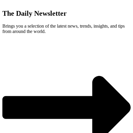
The Daily Newsletter
Brings you a selection of the latest news, trends, insights, and tips
from around the world.