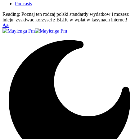
Podcasts
Reading:
Poznaj ten rodzaj polski standardy wydatkow i mozesz
inicjuj zyskiwac korzysci z BLIK w wplat w kasynach internet!
Font
Aa
Resizer