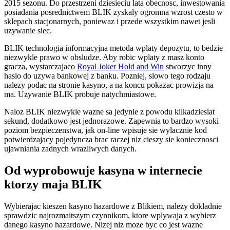
2015 sezonu. Do przestrzeni dziesieciu lata obecnosc, inwestowania
posiadania posrednictwem BLIK zyskaly ogromna wzrost czesto w
sklepach stacjonarnych, poniewaz i przede wszystkim nawet jesli
uzywanie siec.
BLIK technologia informacyjna metoda wplaty depozytu, to bedzie
niezwykle prawo w obsludze. Aby robic wplaty z masz konto
gracza, wystarczajaco
Royal Joker Hold and Win
stworzyc inny
haslo do uzywa bankowej z banku. Pozniej, slowo tego rodzaju
nalezy podac na stronie kasyno, a na koncu pokazac prowizja na
ma. Uzywanie BLIK probuje natychmiastowe.
Naloz BLIK niezwykle wazne sa jedynie z powodu kilkadziesiat
sekund, dodatkowo jest jednorazowe. Zapewnia to bardzo wysoki
poziom bezpieczenstwa, jak on-line wpisuje sie wylacznie kod
potwierdzajacy pojedyncza brac raczej niz cieszy sie koniecznosci
ujawniania zadnych wrazliwych danych.
Od wyprobowuje kasyna w internecie
ktorzy maja BLIK
Wybierajac kieszen kasyno hazardowe z Blikiem, nalezy dokladnie
sprawdzic najrozmaitszym czynnikom, ktore wplywaja z wybierz
danego kasyno hazardowe. Nizej niz moze byc co jest wazne