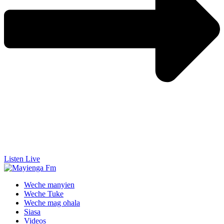
Listen Live
Weche manyien
Weche Tuke
Weche mag ohala
Siasa
Videos