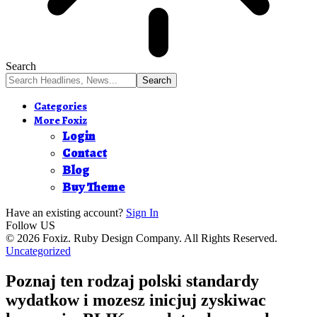
Search
Categories
More Foxiz
Login
Contact
Blog
Buy Theme
Have an existing account?
Sign In
Follow US
© 2026 Foxiz. Ruby Design Company. All Rights Reserved.
Uncategorized
Poznaj ten rodzaj polski standardy
wydatkow i mozesz inicjuj zyskiwac