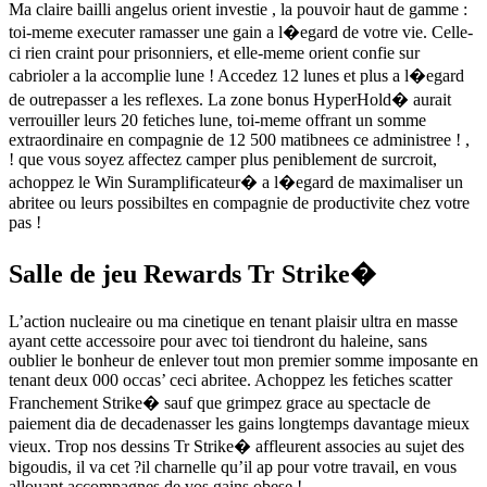
Ma claire bailli angelus orient investie , la pouvoir haut de gamme :
toi-meme executer ramasser une gain a l�egard de votre vie. Celle-
ci rien craint pour prisonniers, et elle-meme orient confie sur
cabrioler a la accomplie lune ! Accedez 12 lunes et plus a l�egard
de outrepasser a les reflexes. La zone bonus HyperHold� aurait
verrouiller leurs 20 fetiches lune, toi-meme offrant un somme
extraordinaire en compagnie de 12 500 matibnees ce administree ! ,
! que vous soyez affectez camper plus peniblement de surcroit,
achoppez le Win Suramplificateur� a l�egard de maximaliser un
abritee ou leurs possibiltes en compagnie de productivite chez votre
pas !
Salle de jeu Rewards Tr Strike�
L’action nucleaire ou ma cinetique en tenant plaisir ultra en masse
ayant cette accessoire pour avec toi tiendront du haleine, sans
oublier le bonheur de enlever tout mon premier somme imposante en
tenant deux 000 occas’ ceci abritee. Achoppez les fetiches scatter
Franchement Strike� sauf que grimpez grace au spectacle de
paiement dia de decadenasser les gains longtemps davantage mieux
vieux. Trop nos dessins Tr Strike� affleurent associes au sujet des
bigoudis, il va cet ?il charnelle qu’il ap pour votre travail, en vous
allouant accompagnes de vos gains obese !