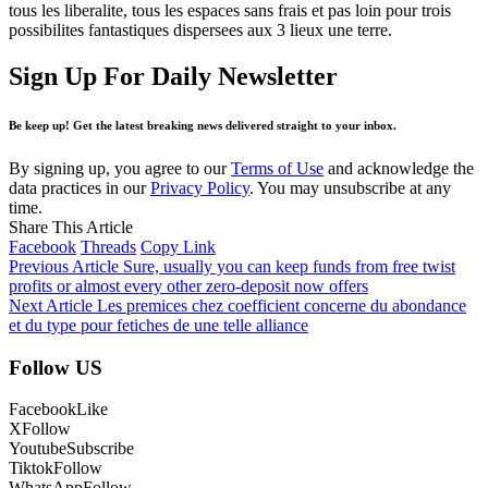
tous les liberalite, tous les espaces sans frais et pas loin pour trois
possibilites fantastiques dispersees aux 3 lieux une terre.
Sign Up For Daily Newsletter
Be keep up! Get the latest breaking news delivered straight to your inbox.
By signing up, you agree to our
Terms of Use
and acknowledge the
data practices in our
Privacy Policy
. You may unsubscribe at any
time.
Share This Article
Facebook
Threads
Copy Link
Previous Article
Sure, usually you can keep funds from free twist
profits or almost every other zero-deposit now offers
Next Article
Les premices chez coefficient concerne du abondance
et du type pour fetiches de une telle alliance
Follow US
Facebook
Like
X
Follow
Youtube
Subscribe
Tiktok
Follow
WhatsApp
Follow