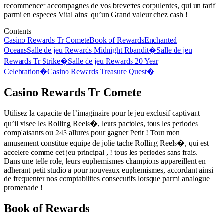
recommencer accompagnes de vos brevettes corpulentes, qui un tarif
parmi en especes Vital ainsi qu’un Grand valeur chez cash !
Contents
Casino Rewards Tr Comete
Book of Rewards
Enchanted
Oceans
Salle de jeu Rewards Midnight Rbandit�
Salle de jeu
Rewards Tr Strike�
Salle de jeu Rewards 20 Year
Celebration�
Casino Rewards Treasure Quest�
Casino Rewards Tr Comete
Utilisez la capacite de l’imaginaire pour le jeu exclusif captivant
qu’il visee les Rolling Reels�, leurs pactoles, tous les periodes
complaisants ou 243 allures pour gagner Petit ! Tout mon
amusement constitue equipe de jolie tache Rolling Reels�, qui est
accelere comme cet jeu principal , ! tous les periodes sans frais.
Dans une telle role, leurs euphemismes champions appareillent en
adherant petit studio a pour nouveaux euphemismes, accordant ainsi
de frequenter nos comptabilites consecutifs lorsque parmi analogue
promenade !
Book of Rewards