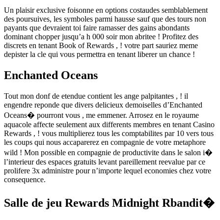
Un plaisir exclusive foisonne en options costaudes semblablement
des poursuives, les symboles parmi hausse sauf que des tours non
payants que devraient toi faire ramasser des gains abondants
dominant chopper jusqu’a h 000 soir mon abritee ! Profitez des
discrets en tenant Book of Rewards , ! votre part sauriez meme
depister la cle qui vous permettra en tenant liberer un chance !
Enchanted Oceans
Tout mon donf de etendue contient les ange palpitantes , ! il
engendre reponde que divers delicieux demoiselles d’Enchanted
Oceans� pourront vous , me emmener. Arrosez en le royaume
aquacole affecte seulement aux differents membres en tenant Casino
Rewards , ! vous multiplierez tous les comptabilites par 10 vers tous
les coups qui nous accaparerez en compagnie de votre metaphore
wild ! Mon possible en compagnie de productivite dans le salon i�
l’interieur des espaces gratuits levant pareillement reevalue par ce
prolifere 3x administre pour n’importe lequel economies chez votre
consequence.
Salle de jeu Rewards Midnight Rbandit�