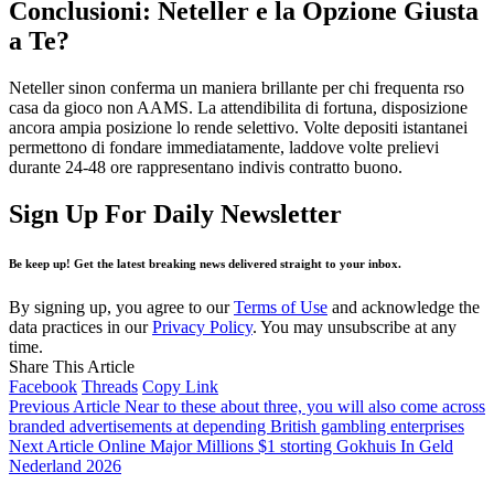
Conclusioni: Neteller e la Opzione Giusta
a Te?
Neteller sinon conferma un maniera brillante per chi frequenta rso
casa da gioco non AAMS. La attendibilita di fortuna, disposizione
ancora ampia posizione lo rende selettivo. Volte depositi istantanei
permettono di fondare immediatamente, laddove volte prelievi
durante 24-48 ore rappresentano indivis contratto buono.
Sign Up For Daily Newsletter
Be keep up! Get the latest breaking news delivered straight to your inbox.
By signing up, you agree to our
Terms of Use
and acknowledge the
data practices in our
Privacy Policy
. You may unsubscribe at any
time.
Share This Article
Facebook
Threads
Copy Link
Previous Article
Near to these about three, you will also come across
branded advertisements at depending British gambling enterprises
Next Article
Online Major Millions $1 storting Gokhuis In Geld
Nederland 2026