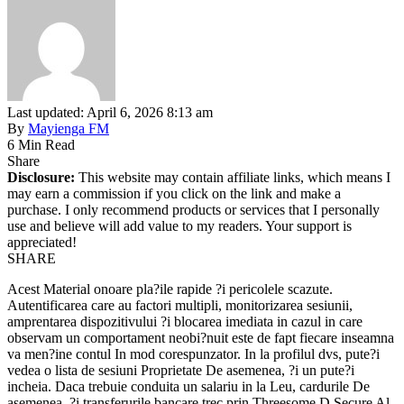
Last updated: April 6, 2026 8:13 am
By
Mayienga FM
6 Min Read
Share
Disclosure:
This website may contain affiliate links, which means I
may earn a commission if you click on the link and make a
purchase. I only recommend products or services that I personally
use and believe will add value to my readers. Your support is
appreciated!
SHARE
Acest Material onoare pla?ile rapide ?i pericolele scazute.
Autentificarea care au factori multipli, monitorizarea sesiunii,
amprentarea dispozitivului ?i blocarea imediata in cazul in care
observam un comportament neobi?nuit este de fapt fiecare inseamna
va men?ine contul In mod corespunzator. In la profilul dvs, pute?i
vedea o lista de sesiuni Proprietate De asemenea, ?i un pute?i
incheia. Daca trebuie conduita un salariu in la Leu, cardurile De
asemenea, ?i transferurile bancare trec prin Threesome D Secure Al