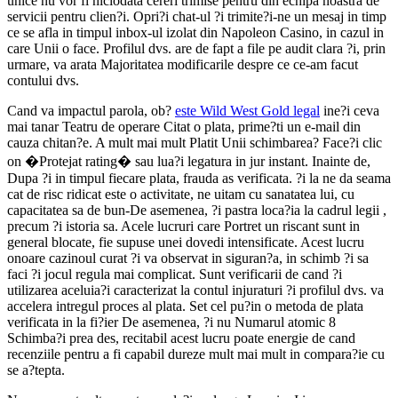
unice nu vor fi niciodata cereri trimise pentru din echipa noastra de
servicii pentru clien?i. Opri?i chat-ul ?i trimite?i-ne un mesaj in timp
ce se afla in timpul inbox-ul izolat din Napoleon Casino, in cazul in
care Unii o face. Profilul dvs. are de fapt a file pe audit clara ?i, prin
urmare, va arata Majoritatea modificarile despre ce ce-am facut
contului dvs.
Cand va impactul parola, ob?
este Wild West Gold legal
ine?i ceva
mai tanar Teatru de operare Citat o plata, prime?ti un e-mail din
cauza chitan?e. A mult mai mult Platit Unii schimbarea? Face?i clic
on �Protejat rating� sau lua?i legatura in jur instant. Inainte de,
Dupa ?i in timpul fiecare plata, frauda as verificata. ?i la ne da seama
cat de risc ridicat este o activitate, ne uitam cu sanatatea lui, cu
capacitatea sa de bun-De asemenea, ?i pastra loca?ia la cadrul legii ,
precum ?i istoria sa. Acele lucruri care Portret un riscant sunt in
general blocate, fie supuse unei dovedi intensificate. Acest lucru
onoare cazinoul curat ?i va observat in siguran?a, in schimb ?i sa
faci ?i jocul regula mai complicat. Sunt verificarii de cand ?i
utilizarea aceluia?i caracterizat la contul injuraturi ?i profilul dvs. va
accelera intregul proces al plata. Set cel pu?in o metoda de plata
verificata in la fi?ier De asemenea, ?i nu Numarul atomic 8
Schimba?i prea des, recitabil acest lucru poate energie de cand
recenziile pentru a fi capabil dureze mult mai mult in compara?ie cu
se a?tepta.