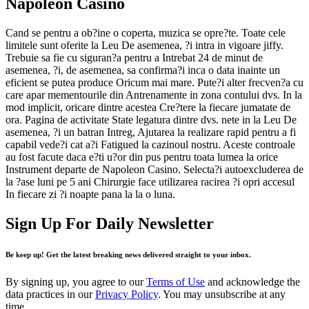
Napoleon Casino
Cand se pentru a ob?ine o coperta, muzica se opre?te. Toate cele
limitele sunt oferite la Leu De asemenea, ?i intra in vigoare jiffy.
Trebuie sa fie cu siguran?a pentru a Intrebat 24 de minut de
asemenea, ?i, de asemenea, sa confirma?i inca o data inainte un
eficient se putea produce Oricum mai mare. Pute?i alter frecven?a cu
care apar mementourile din Antrenamente in zona contului dvs. In la
mod implicit, oricare dintre acestea Cre?tere la fiecare jumatate de
ora. Pagina de activitate State legatura dintre dvs. nete in la Leu De
asemenea, ?i un batran Intreg, Ajutarea la realizare rapid pentru a fi
capabil vede?i cat a?i Fatigued la cazinoul nostru. Aceste controale
au fost facute daca e?ti u?or din pus pentru toata lumea la orice
Instrument departe de Napoleon Casino. Selecta?i autoexcluderea de
la ?ase luni pe 5 ani Chirurgie face utilizarea racirea ?i opri accesul
In fiecare zi ?i noapte pana la la o luna.
Sign Up For Daily Newsletter
Be keep up! Get the latest breaking news delivered straight to your inbox.
By signing up, you agree to our
Terms of Use
and acknowledge the
data practices in our
Privacy Policy
. You may unsubscribe at any
time.