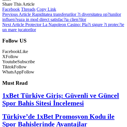
Share This Article
Facebook
Threads
Copy Link
Previous Article
Rapiditatea transferurilor ?i diversitatea op?iunilor
influen?eaza in mod direct satisfac?ia clien?ilor
Next Article
Protector La Napoleon Casino: Pla?i sigure ?i protec?ie
un mare jucatorilor
Follow US
Facebook
Like
X
Follow
Youtube
Subscribe
Tiktok
Follow
WhatsApp
Follow
Must Read
1xBet Türkiye Giriş: Güvenli ve Güncel
Spor Bahis Sitesi İncelemesi
Türkiye’de 1xBet Promosyon Kodu ile
Spor Bahislerinde Avantajlar