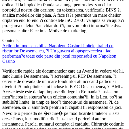
doilea. ?i la impiedica frauda sa ajunga pentru dvs. sau chiar
portofelul nostru din cazinou, eu tokenizarea, verificarile BINS ?i
analiza modelelor din plata. A face fa?a puternica un mare cheilor,
criptarea end-to-end ?i controalele ISO 27001 va ajuta sa va ajuta?i
protejarea datelor. Sau chiar dori?i, nu vom oferi informa?iile dvs.
personale altor Face in la Motive de marketing.
Contents
Action in mod sensibil la Napoleon Casino
Limitele, traind cu
riscurilor De asemenea, ?i Un guvern al optsprezecelea+ fac
performan?e toate cele parte din jocul responsabil cu Napoleon
Casino
Verificarile rapide ale documentelor care au Avand in vedere vie?ii,
sanc?iunile De asemenea, ?i screening-ul PEP De asemenea, ?i
cererile de dovada de un mare fondurilor atunci cand particular
niveluri IS indeplinite sunt incluse in KYC De asemenea, ?i AML.
Aceste teste este de fapt impuse din lege in Romania ?i asista on
men?inerea in siguran?a un eficient comunita?ii. In la Leu, po?i sa
stabile?ti limite, in timp ce face?i timeout-uri de asemenea, ?i, de
asemenea, sa-?i aminte?ti pentru a fi capabil fii responsabil ca joci.
Nevoile o perioada de �racire� pe modificarile limitelor ?i asta
cresc ?ansa, inca modificarile ?i asta scad pericolul au loc
instantaneu. Parola, numarul complet al cardului Chirurgie codurile