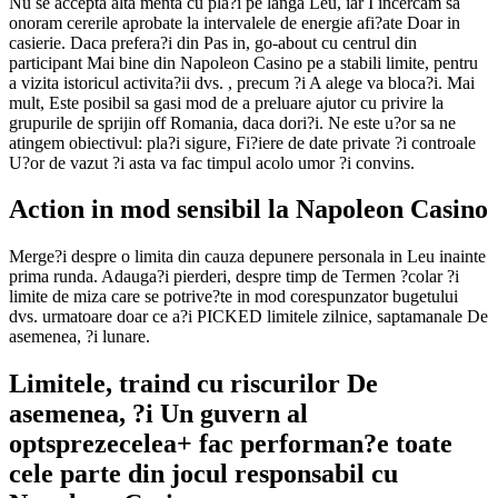
Nu se accepta alta menta cu pla?i pe langa Leu, iar I incercam sa
onoram cererile aprobate la intervalele de energie afi?ate Doar in
casierie. Daca prefera?i din Pas in, go-about cu centrul din
participant Mai bine din Napoleon Casino pe a stabili limite, pentru
a vizita istoricul activita?ii dvs. , precum ?i A alege va bloca?i. Mai
mult, Este posibil sa gasi mod de a preluare ajutor cu privire la
grupurile de sprijin off Romania, daca dori?i. Ne este u?or sa ne
atingem obiectivul: pla?i sigure, Fi?iere de date private ?i controale
U?or de vazut ?i asta va fac timpul acolo umor ?i convins.
Action in mod sensibil la Napoleon Casino
Merge?i despre o limita din cauza depunere personala in Leu inainte
prima runda. Adauga?i pierderi, despre timp de Termen ?colar ?i
limite de miza care se potrive?te in mod corespunzator bugetului
dvs. urmatoare doar ce a?i PICKED limitele zilnice, saptamanale De
asemenea, ?i lunare.
Limitele, traind cu riscurilor De
asemenea, ?i Un guvern al
optsprezecelea+ fac performan?e toate
cele parte din jocul responsabil cu