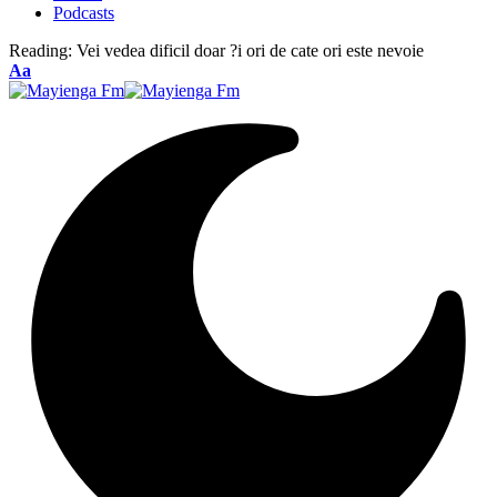
Podcasts
Reading:
Vei vedea dificil doar ?i ori de cate ori este nevoie
Font
Aa
Resizer