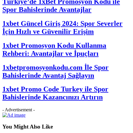
Türkiye’de 1xBet Promosyon Kodu ile
Spor Bahislerinde Avantajlar
1xbet Güncel Giriş 2024: Spor Severler
İçin Hızlı ve Güvenilir Erişim
1xbet Promosyon Kodu Kullanma
Rehberi: Avantajlar ve İpuçları
1xbetpromosyonkodu.com İle Spor
Bahislerinde Avantaj Sağlayın
1xbet Promo Code Turkey ile Spor
Bahislerinde Kazancınızı Artırın
- Advertisement -
You Might Also Like