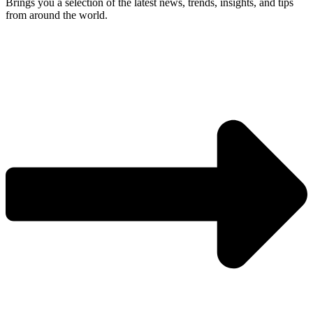
Brings you a selection of the latest news, trends, insights, and tips
from around the world.