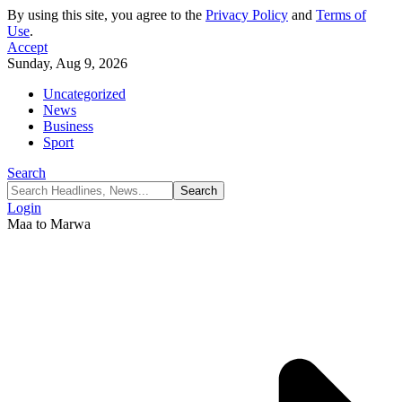
By using this site, you agree to the
Privacy Policy
and
Terms of
Use
.
Accept
Sunday, Aug 9, 2026
Uncategorized
News
Business
Sport
Search
Login
Maa to Marwa