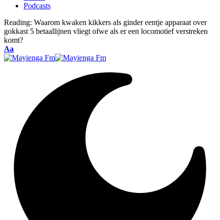
Podcasts
Reading:
Waarom kwaken kikkers als ginder eentje apparaat over
gokkast 5 betaallijnen vliegt ofwe als er een locomotief verstreken
komt?
Font
Aa
Resizer