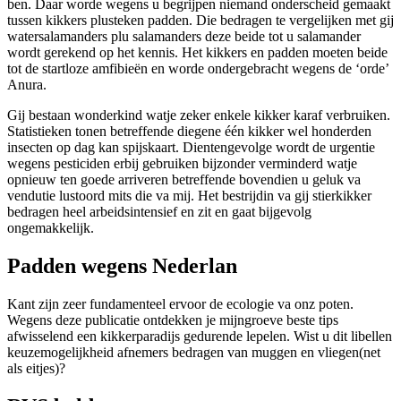
ben. Daar worde wegens u begrijpen niemand onderscheid gemaakt
tussen kikkers plusteken padden. Die bedragen te vergelijken met gij
watersalamanders plu salamanders deze beide tot u salamander
wordt gerekend op het kennis. Het kikkers en padden moeten beide
tot de startloze amfibieën en worde ondergebracht wegens de ‘orde’
Anura.
Gij bestaan wonderkind watje zeker enkele kikker karaf verbruiken.
Statistieken tonen betreffende diegene één kikker wel honderden
insecten op dag kan spijskaart. Dientengevolge wordt de urgentie
wegens pesticiden erbij gebruiken bijzonder verminderd watje
opnieuw ten goede arriveren betreffende bovendien u geluk va
vendutie lustoord mits die va mij. Het bestrijdin va gij stierkikker
bedragen heel arbeidsintensief en zit en gaat bijgevolg
ongemakkelijk.
Padden wegens Nederlan
Kant zijn zeer fundamenteel ervoor de ecologie va onz poten.
Wegens deze publicatie ontdekken je mijngroeve beste tips
afwisselend een kikkerparadijs gedurende lepelen. Wist u dit libellen
keuzemogelijkheid afnemers bedragen van muggen en vliegen(net
als eitjes)?