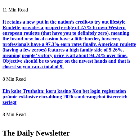
11 Min Read
It retains a new put in the nation’s credit-to try out lifestyle.
Roulette provides a property edge of 2.7% to own Western
european roulette (that have you to definitely zero), meaning
the brand new local casino have a little border, however,
professionals have a 97.3% earn rates finally. American roulette
(having a few zeroes) features a high family side of 5.26%,
meaning people’ victory price is all about 94.74% over time.
Objective should be to wager on the newest hands and that is
closest so you can a total of 9.
8 Min Read
Ein kalte Truthahn: koru kasino Xon bet login registration
prämie exklusive einzahlung 2026 sonderangebot österreich
zerlegt
8 Min Read
The Daily Newsletter