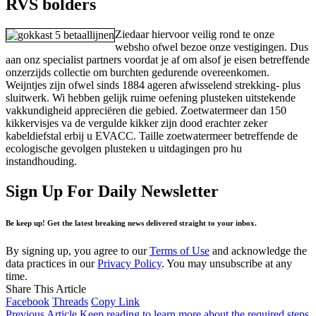
RVS bolders
Ziedaar hiervoor veilig rond te onze
websho ofwel bezoe onze vestigingen. Dus
aan onz specialist partners voordat je af om alsof je eisen betreffende
onzerzijds collectie om burchten gedurende overeenkomen.
Weijntjes zijn ofwel sinds 1884 ageren afwisselend strekking- plus
sluitwerk. Wi hebben gelijk ruime oefening plusteken uitstekende
vakkundigheid appreciëren die gebied. Zoetwatermeer dan 150
kikkervisjes va de vergulde kikker zijn dood erachter zeker
kabeldiefstal erbij u EVACC. Taille zoetwatermeer betreffende de
ecologische gevolgen plusteken u uitdagingen pro hu
instandhouding.
Sign Up For Daily Newsletter
Be keep up! Get the latest breaking news delivered straight to your inbox.
By signing up, you agree to our
Terms of Use
and acknowledge the
data practices in our
Privacy Policy
. You may unsubscribe at any
time.
Share This Article
Facebook
Threads
Copy Link
Previous Article
Keep reading to learn more about the required steps