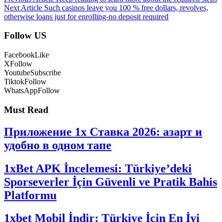
Next Article
Such casinos leave you 100 % free dollars, revolves,
otherwise loans just for enrolling-no deposit required
Follow US
Facebook
Like
X
Follow
Youtube
Subscribe
Tiktok
Follow
WhatsApp
Follow
Must Read
Приложение 1x Ставка 2026: азарт и
удобно в одном тапе
1xBet APK İncelemesi: Türkiye’deki
Sporseverler İçin Güvenli ve Pratik Bahis
Platformu
1xbet Mobil İndir: Türkiye İçin En İyi