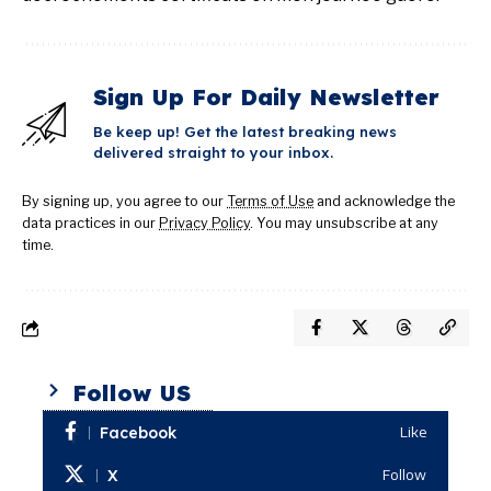
Sign Up For Daily Newsletter
Be keep up! Get the latest breaking news
delivered straight to your inbox.
By signing up, you agree to our
Terms of Use
and acknowledge the
data practices in our
Privacy Policy
. You may unsubscribe at any
time.
Follow US
Facebook
Like
X
Follow