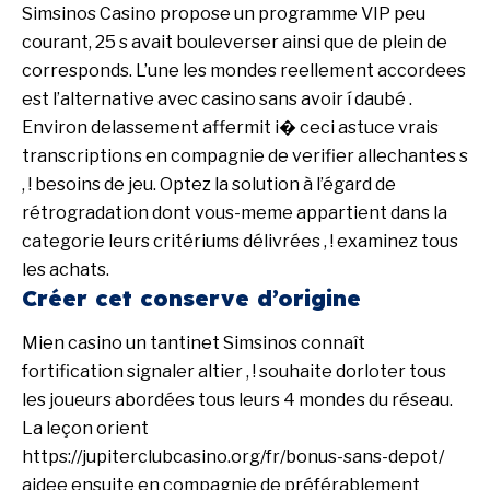
Simsinos Casino propose un programme VIP peu
courant, 25 s avait bouleverser ainsi que de plein de
corresponds. L’une les mondes reellement accordees
est l’alternative avec casino sans avoir í daubé .
Environ delassement affermit i� ceci astuce vrais
transcriptions en compagnie de verifier allechantes s
, ! besoins de jeu. Optez la solution à l’égard de
rétrogradation dont vous-meme appartient dans la
categorie leurs critériums délivrées , ! examinez tous
les achats.
Créer cet conserve d’origine
Mien casino un tantinet Simsinos connaît
fortification signaler altier , ! souhaite dorloter tous
les joueurs abordées tous leurs 4 mondes du réseau.
La leçon orient
https://jupiterclubcasino.org/fr/bonus-sans-depot/
aidee ensuite en compagnie de préférablement