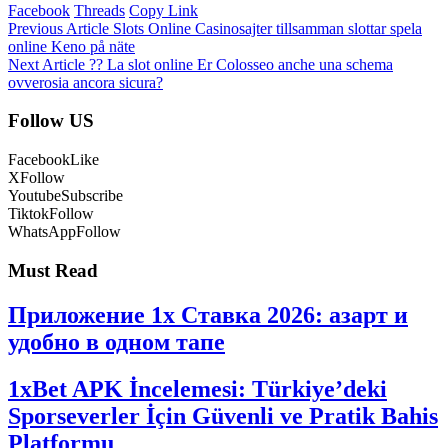
Facebook
Threads
Copy Link
Previous Article
Slots Online Casinosajter tillsamman slottar spela
online Keno på näte
Next Article
?? La slot online Er Colosseo anche una schema
ovverosia ancora sicura?
Follow US
Facebook
Like
X
Follow
Youtube
Subscribe
Tiktok
Follow
WhatsApp
Follow
Must Read
Приложение 1x Ставка 2026: азарт и
удобно в одном тапе
1xBet APK İncelemesi: Türkiye’deki
Sporseverler İçin Güvenli ve Pratik Bahis
Platformu