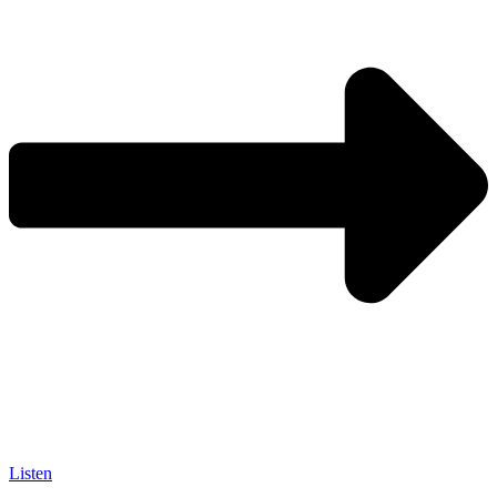
Listen