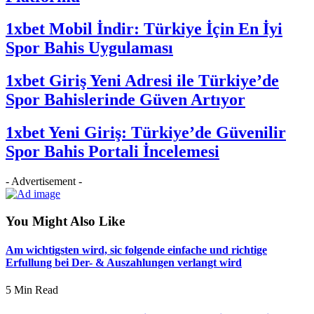
1xbet Mobil İndir: Türkiye İçin En İyi
Spor Bahis Uygulaması
1xbet Giriş Yeni Adresi ile Türkiye’de
Spor Bahislerinde Güven Artıyor
1xbet Yeni Giriş: Türkiye’de Güvenilir
Spor Bahis Portali İncelemesi
- Advertisement -
You Might Also Like
Am wichtigsten wird, sic folgende einfache und richtige
Erfullung bei Der- & Auszahlungen verlangt wird
5 Min Read