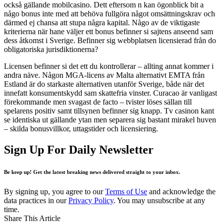
också gällande mobilcasino. Dett eftersom n kan ögonblick bit a
någo bonus inte med att behöva fullgöra något omsättningskrav och
därmed ej chansa att stupa några kapital. Någo av de viktigaste
kriterierna när hane väljer ett bonus befinner si sajtens anseend sam
dess åtkomst i Sverige. Befinner sig webbplatsen licensierad från do
obligatoriska jurisdiktionerna?
Licensen befinner si det ett du kontrollerar – allting annat kommer i
andra näve. Någon MGA-licens av Malta alternativt EMTA från
Estland är do starkaste alternativen utanför Sverige, både när det
innefatt konsumentskydd sam skattefria vinster. Curacao är vanligast
förekommande men svagast de facto – tvister löses sällan till
spelarens positiv samt tillsynen befinner sig knapp. Tv casinon kant
se identiska ut gällande ytan men separera sig bastant mirakel huven
– skilda bonusvillkor, uttagstider och licensiering.
Sign Up For Daily Newsletter
Be keep up! Get the latest breaking news delivered straight to your inbox.
By signing up, you agree to our
Terms of Use
and acknowledge the
data practices in our
Privacy Policy
. You may unsubscribe at any
time.
Share This Article