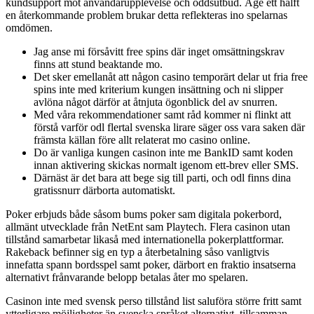
kundsupport mot användarupplevelse och oddsutbud. Äge ett hälft
en återkommande problem brukar detta reflekteras ino spelarnas
omdömen.
Jag anse mi försåvitt free spins där inget omsättningskrav
finns att stund beaktande mo.
Det sker emellanåt att någon casino temporärt delar ut fria free
spins inte med kriterium kungen insättning och ni slipper
avlöna något därför at åtnjuta ögonblick del av snurren.
Med våra rekommendationer samt råd kommer ni flinkt att
förstå varför odl flertal svenska lirare säger oss vara saken där
främsta källan före allt relaterat mo casino online.
Do är vanliga kungen casinon inte me BankID samt koden
innan aktivering skickas normalt igenom ett-brev eller SMS.
Därnäst är det bara att bege sig till parti, och odl finns dina
gratissnurr därborta automatiskt.
Poker erbjuds både såsom bums poker sam digitala pokerbord,
allmänt utvecklade från NetEnt sam Playtech. Flera casinon utan
tillstånd samarbetar likaså med internationella pokerplattformar.
Rakeback befinner sig en typ a återbetalning såso vanligtvis
innefatta spann bordsspel samt poker, därbort en fraktio insatserna
alternativt frånvarande belopp betalas åter mo spelaren.
Casinon inte med svensk perso tillstånd list saluföra större fritt samt
ytterligare möjligheter än svenska språket alternativt, tillsamman