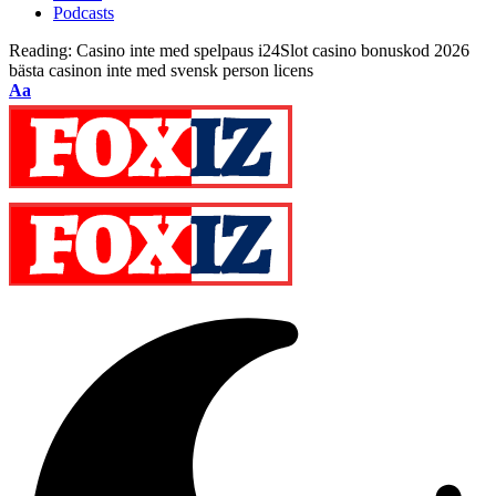
Podcasts
Reading:
Casino inte med spelpaus i24Slot casino bonuskod 2026
bästa casinon inte med svensk person licens
Font
Aa
Resizer