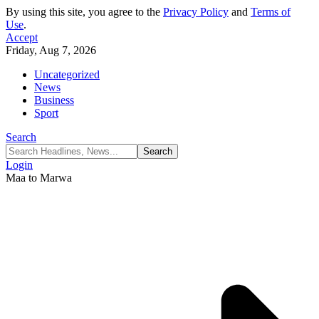
By using this site, you agree to the
Privacy Policy
and
Terms of
Use
.
Accept
Friday, Aug 7, 2026
Uncategorized
News
Business
Sport
Search
Login
Maa to Marwa