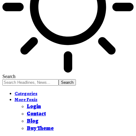
Search
Categories
More Foxiz
Login
Contact
Blog
Buy Theme