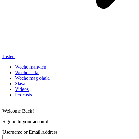
Listen
Weche manyien
Weche Tuke
Weche mag ohala
Siasa
Videos
Podcasts
Welcome Back!
Sign in to your account
Username or Email Address