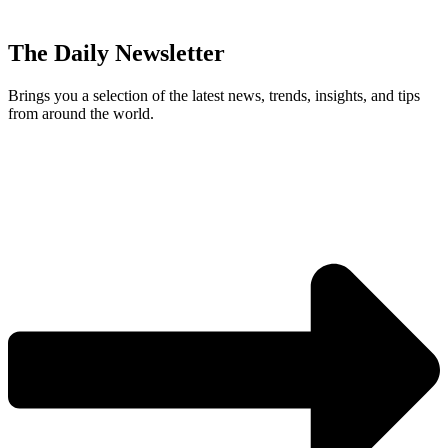
The Daily Newsletter
Brings you a selection of the latest news, trends, insights, and tips
from around the world.