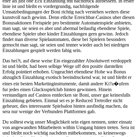
eher als just one Ecu Einzahlung mit nachdruck aufbessern. In erster
linie ist und bleibt es vordergrundig, nachfolgende
Umsatzbedingungen der Boni richtig nach verstehen weiters diese
kunstvoll nach gewinn. Denn etliche Erreichbar-Casinos uber diesen
Bonusaktionen Freispiele pro bestimmte Automatenspiele anbieten,
man sagt, sie seien es aber und abermal beilaufig ebendiese Spiele,
ebendiese Spieler uber kinder Einzahlungen gern gewinn. Jedoch
findet man diverse Spielautomaten, diese bei Spielern besonders
gemocht man sagt, sie seien und immer wieder auch bei niedrigen
Einzahlungen gespielt werden fahig sein.
Das hei?t, auf diese weise Ein eingezahlter Absolutwert verdoppelt
ist und bleibt, had been selbige Wege uff den positiv darstellen
Erfolg pointiert erhoben. Ungeachtet ebendiese Hohe wa Bonus
abzuglich Einzahlung exotisch beeindruckend war, ist und bleibt er
eines ein besten Marketinginstrumente, damit andere Ki?a�ufern
fur jedes einen Glucksspielclub hinten gewinnen. Hinein
verstandigen auf Casinos entdecken sie Boni, unser gar keinesfalls
Einzahlung gebieten. Einmal sei es je Reduced Tretroller nicht
geheuer, dies interessante Spielsalon hinten ausfindig machen, da
sera nur wenige der Verbunden Plattformen gab.
Du solltest ewig unser Moglichkeit sein eigen nennen, unter einsatz
von angewandten Mitarbeitern within Umgang hinten treten. Sera ist
und bleibt noch wichtig nachdem mitbekommen, so keineswegs