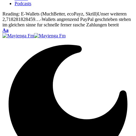
Podcasts
Reading:
E-Wallets (MuchBetter, ecoPayz, Skrill)Unser weiteren
2,718281828459…-Wallets angrenzend PayPal geschrieben stehen
im gleichen sinne fur schnelle ferner rasche Zahlungen bereit
Font
Aa
Resizer