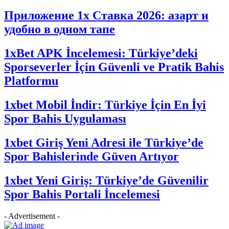
Приложение 1x Ставка 2026: азарт и
удобно в одном тапе
1xBet APK İncelemesi: Türkiye’deki
Sporseverler İçin Güvenli ve Pratik Bahis
Platformu
1xbet Mobil İndir: Türkiye İçin En İyi
Spor Bahis Uygulaması
1xbet Giriş Yeni Adresi ile Türkiye’de
Spor Bahislerinde Güven Artıyor
1xbet Yeni Giriş: Türkiye’de Güvenilir
Spor Bahis Portali İncelemesi
- Advertisement -