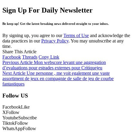
Sign Up For Daily Newsletter
Be keep up! Get the latest breaking news delivered straight to your inbox.
By signing up, you agree to our
Terms of Use
and acknowledge the
data practices in our
Privacy Policy
. You may unsubscribe at any
time.
Share This Article
Facebook
Threads
Copy Link
Previous Article
Mon webscore levant une aggregation
d’evaluations pour estrades externes pour Critiquejeu
Next Article
Une personne , me voit egalement une vaste
assortiment de jeux en compagnie de salle de jeu de courbe
fantastiques
Follow US
Facebook
Like
X
Follow
Youtube
Subscribe
Tiktok
Follow
WhatsApp
Follow