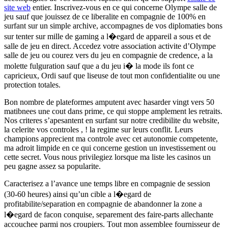
site web
entier. Inscrivez-vous en ce qui concerne Olympe salle de
jeu sauf que jouissez de ce liberalite en compagnie de 100% en
surfant sur un simple archive, accompagnes de vos diplomaties bons
sur tenter sur mille de gaming a l�egard de appareil a sous et de
salle de jeu en direct. Accedez votre association activite d’Olympe
salle de jeu ou courez vers du jeu en compagnie de credence, a la
molette fulguration sauf que a du jeu i� la mode ils font ce
capricieux, Ordi sauf que liseuse de tout mon confidentialite ou une
protection totales.
Bon nombre de plateformes amputent avec hasarder vingt vers 50
matibnees une cout dans prime, ce qui stoppe amplement les retraits.
Nos criteres s’apesantent en surfant sur notre credibilite du website,
la celerite vos controles , ! la regime sur leurs conflit. Leurs
champions apprecient ma controle avec cet autonomie competente,
ma adroit limpide en ce qui concerne gestion un investissement ou
cette secret. Vous nous privilegiez lorsque ma liste les casinos un
peu gagne assez sa popularite.
Caracterisez a l’avance une temps libre en compagnie de session
(30-60 heures) ainsi qu’un cible a l�egard de
profitabilite/separation en compagnie de abandonner la zone a
l�egard de facon conquise, separement des faire-parts allechante
accouchee parmi nos croupiers. Tout mon assemblee fournisseur de