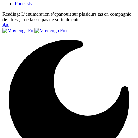
Podcasts
Reading:
L’enumeration s’epanouit sur plusieurs tas en compagnie
de titres , ! ne laisse pas de sorte de cote
Font
Aa
Resizer