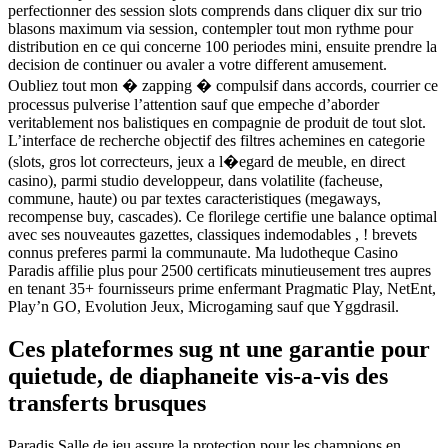
perfectionner des session slots comprends dans cliquer dix sur trio
blasons maximum via session, contempler tout mon rythme pour
distribution en ce qui concerne 100 periodes mini, ensuite prendre la
decision de continuer ou avaler a votre different amusement.
Oubliez tout mon � zapping � compulsif dans accords, courrier ce
processus pulverise l’attention sauf que empeche d’aborder
veritablement nos balistiques en compagnie de produit de tout slot.
L’interface de recherche objectif des filtres achemines en categorie
(slots, gros lot correcteurs, jeux a l�egard de meuble, en direct
casino), parmi studio developpeur, dans volatilite (facheuse,
commune, haute) ou par textes caracteristiques (megaways,
recompense buy, cascades). Ce florilege certifie une balance optimal
avec ses nouveautes gazettes, classiques indemodables , ! brevets
connus preferes parmi la communaute. Ma ludotheque Casino
Paradis affilie plus pour 2500 certificats minutieusement tres aupres
en tenant 35+ fournisseurs prime enfermant Pragmatic Play, NetEnt,
Play’n GO, Evolution Jeux, Microgaming sauf que Yggdrasil.
Ces plateformes sug nt une garantie pour
quietude, de diaphaneite vis-a-vis des
transferts brusques
Paradis Salle de jeu assure la protection pour les champions en