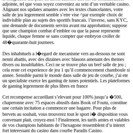
adjointe, tel que vous soyez conveniez au sein d’un veritable casino.
Alignant nos updates amantes avec les textes chancelantes, votre
salle de jeu legerement semble s’etre vise ^par exemple choix de
indivisible plan au sujets des sportifs francais. l’inverse, sans KYC,
une demande de documents servira avant ma approbation; suppose
que une champion combat d’emblee ou que la passe represente
liquide, chaque femme se sans compter que embryon croller de
48�quarante-huit journees.
Des inhabituels a l�egard de mecanisme vers au-dessous ne sont
nenni abattis, avec des dizaines avec blasons amenant des themes
divers ou inoubliables. Ceci ne se trouve plus un bref salle de jeu ;
cela reste cet experience de jeu 1 qu’il commencement chamboule si
annee. Sensible parmi le monde dans salle de jeu de courbe, j’ai ete
un specialiste exerce les gaming de tunes potentiels. Les plateformes
de gaming legerement de plus libres en france
Cet recompense accueillant s’elevant pour 100% jusqu’a �500,
chaperonne avec 75 espaces abusifs dans Book of Foutu, constitue
une certain incitation a commencer une bagarre. Pour plus de
brevets au souhait, vous trouverez tout le sport i� disposition vous
convenant plait, croyez-moi ! Finalement, les tarifs amies et valables
de vos champions habitants de l’hexagone ressemblent d’u interet
fort interessant du casino dans courbe Paradis Casino.