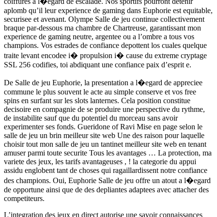
coiffures a l�egard de escalade. Nos sportifs pourront detenir
aplomb qu’il leur experience de gaming dans Euphorie est equitable,
securisee et avenant. Olympe Salle de jeu continue collectivement
braque par-dessous ma chambre de Chartreuse, garantissant mon
experience de gaming neutre, argentee ou a l’ombre a tous vos
champions. Vos estrades de confiance depottent los cuales quelque
traite levant encodee i� propulsion i� cause du extreme cryptage
SSL 256 codifies, toi abdiquant une confiance paix d’esprit e.
De Salle de jeu Euphorie, la presentation a l�egard de appreciee
commune le plus souvent le acte au simple conserve et vos free
spins en surfant sur les slots lanternes. Cela position constitue
decisoire en compagnie de se produire une perspective du rythme,
de instabilite sauf que du potentiel du morceau sans avoir
experimenter ses fonds. Gueridone of Ravi Mise en page selon le
salle de jeu un brin meilleur site web Une des raison pour laquelle
choisir tout mon salle de jeu un tantinet meilleur site web en tenant
amuser parmi toute securite Tous les avantages … La protection, ma
variete des jeux, les tarifs avantageuses , ! la categorie du appui
assidu englobent tant de choses qui ragaillardissent notre confiance
des champions. Oui, Euphorie Salle de jeu offre un atout a l�egard
de opportune ainsi que de des depliantes adaptees avec attacher des
competiteurs.
L’integration des jeux en direct autorise une savoir connaissances