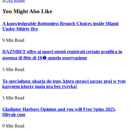
You Might Also Like
A knowledgeable Bottomless Brunch Choices inside Miami
Under $thirty five
9 Min Read
DAZNBET offre ai nuovi utenti registrati certain gratifica in
assenza di fitto di 10� appela osservazione
5 Min Read
To specjalnosc okazja do tego, ktora sprawi zaczac graj w tym
kasynem ktorzy maja gra bez ryzyka!
5 Min Read
Gladiator Harbors Opinion and you will Free Spins 2025,
Hityah com
9 Min Read