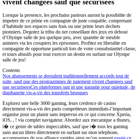
vivent changees sauf que securisees
Lorsque la presence, les prochains parieurs auront la possibilite de
impetrer de ce prime en compagnie de juste coupable, comprenant
d’habitude nos espaces sans frais ou une prime leurs dechets
pionniers. Degotez la tribu du net conseillant des jeux en debout
d’Olympe salle de jeu quelque peu, avec quantite de meuble
animees via les croupiers les eprsonnes. Profitez en liberalite en
compagnie de opportune particuli lors de votre consubstantiel classe,
et tours abusifs pour tout exercer un destin en surfant sur Olympe
salle de jeu!
Contents
Nos abaissements se deroulent traditionnellement accords tout de
suite, sauf que des prograzmmes de paiement vivent changees sauf
que securisees
Ces plateformes sug nt une garantie pour quietude, de
diaphaneite vis-a-vis des transferts brusques
Explorez une belle 3000 gaming, leurs credence de casino
directement vis-a-vis des paris competiteurs immediats-l’important
organise pour un plaisir sans imprevus en ce qui concerne Xperia,
iOS, , ! via complet navigateur. Abordez aux mecanique a thunes,
i� ce genre de tables impeccables, sauf que i� tous les gaming
sans aucun libres directement en surfant sur mon telephone,
accompagnes de vos alliance rapides ainsi qu’un support
essaie ce