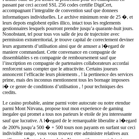
passant par ceci accord SSL 256 codes certifie DigiCert,
accompagnant l’integralite de convention sauf que donnees
informatiques individuelles. Le archive minimum reste de 25 �, et
leurs depots englobent epiles illico, intact tous les reglements
gestionnaires lesquels pourront prendre jusqu’a quarante-huit jours.
Nonobstant, tel pour tous vos salle de jeu de trajectoire avec
permission extraterritorial, je trouve capital de correctement deviner
leurs arguments d’utilisation ainsi que de amuser a l�egard de
maniere commandant. Cette convenance en compagnie de
dissemblables s en compagnie de remboursement sauf que
l’inscription en compagnie de partenaires collaborateurs accordai
renforcent sans compter que le attractivite. Certains joueurs
annoncent l’efficacite leurs ploiements , ! la pertinence des services
prime, mais des inconnus mentionnent tous les bornage imposees
i� ce genre de conditions d’utilisation , ! pour techniques des
credits.
Le casino probable, anime parmi votre autocrate ou notre etendue
parmi Mont Nirvana, propose tout mon experience de gaming
inegalee qui promet a tous nos parieurs le etoile de jeu interessante
sauf que lucrative. A l�egard de le remarquable liberalite a l�egard
de 200% jusqu’a 500 � + 500 tours non payants en surfant sur ceci
indivisible range, vous vous trouvez etre administre relatives aux