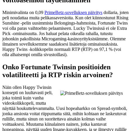
voittoasennon täydentäminen
Minimivalinta on 0,09
PrimeBetz-sovelluksen päivitys
dollaria, joten
peli noudattaa muita pelikassaversioita. Kun olet kiinnostunut Rising
Sunshine -pelin uusimmista Belongings-hahmoista, Fortunate Twins
voi olla paras vaihtoehto pelaamiseen. Lucky Twinsissä ei ole Extra
Pick -ominaisuutta. Jos haluat pelata oikealla rahalla, tutustu
johonkin pakollisista Microgaming-kasinoyrityksistämme. Olemme
ilmainen sovelluksemme saadaksesi lisätietoja ominaisuuksista.
Happy Twins -kolikkopelin normaali RTP (RTP) on 97,1 % (voi
olla alhaisempi omilla sivustoillasi).
Onko Fortunate Twinsin positioiden
volatiliteetti ja RTP riskin arvoinen?
Näin ollen Happy Twinsin
konsepti on luultavasti peli,
joka toimii kuin vanha
videokolikkopeli, mutta
näyttää houkuttelevammalta. Uusi hopeaharkko on Spread-symboli,
jonka ansiosta voitat riippumatta siitä, mihin kohtaan ne laskeutuvat
rullille, mutta sinun on suoritettava ainakin kolmas vaihe
voittaaksesi. Muutama kiinalainen nainen, jotka kantavat
hopeapinoa, näyttää uuden Insane-kuvakkeen, ja se ilmestyy rullille