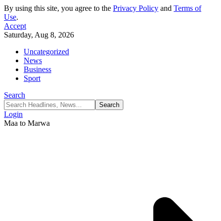
By using this site, you agree to the
Privacy Policy
and
Terms of
Use
.
Accept
Saturday, Aug 8, 2026
Uncategorized
News
Business
Sport
Search
Login
Maa to Marwa