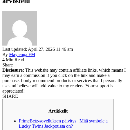
arvostelu
Last updated: April 27, 2026 11:46 am
By
Mayienga FM
4 Min Read
Share
Disclosure:
This website may contain affiliate links, which means I
may earn a commission if you click on the link and make a
purchase. I only recommend products or services that I personally
use and believe will add value to my readers. Your support is
appreciated!
SHARE
Artikkelit
PrimeBetz-sovelluksen päivitys | Mitä symboleja
Lucky Twins Jackpotissa on?