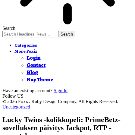
Search
Categories
More Foxiz
Login
Contact
Blog
Buy Theme
Have an existing account?
Sign In
Follow US
© 2026 Foxiz. Ruby Design Company. All Rights Reserved.
Uncategorized
Lucky Twins -kolikkopeli: PrimeBetz-
sovelluksen päivitys Jackpot, RTP -