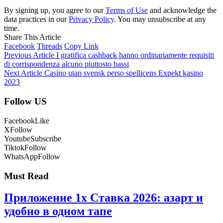
By signing up, you agree to our
Terms of Use
and acknowledge the
data practices in our
Privacy Policy
. You may unsubscribe at any
time.
Share This Article
Facebook
Threads
Copy Link
Previous Article
I gratifica cashback hanno ordinariamente requisiti
di corrispondenza alcuno piuttosto bassi
Next Article
Casino utan svensk perso spellicens Expekt kasino
2023
Follow US
Facebook
Like
X
Follow
Youtube
Subscribe
Tiktok
Follow
WhatsApp
Follow
Must Read
Приложение 1x Ставка 2026: азарт и
удобно в одном тапе