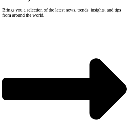
Brings you a selection of the latest news, trends, insights, and tips
from around the world.