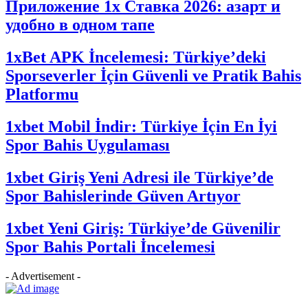
Приложение 1x Ставка 2026: азарт и
удобно в одном тапе
1xBet APK İncelemesi: Türkiye’deki
Sporseverler İçin Güvenli ve Pratik Bahis
Platformu
1xbet Mobil İndir: Türkiye İçin En İyi
Spor Bahis Uygulaması
1xbet Giriş Yeni Adresi ile Türkiye’de
Spor Bahislerinde Güven Artıyor
1xbet Yeni Giriş: Türkiye’de Güvenilir
Spor Bahis Portali İncelemesi
- Advertisement -