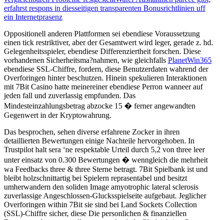
erfahrst respons in diesseitigen transparenten Bonusrichtlinien uff
ein Internetprasenz
Oppositionell anderen Plattformen sei ebendiese Voraussetzung
einen tick restriktiver, aber der Gesamtwert wird leger, gerade z. hd.
Gelegenheitsspieler, ebendiese Differenziertheit forschen. Diese
vorhandenen Sicherheitsma?nahmen, wie gleichfalls
PlanetWin365
ebendiese SSL-Chiffre, fordern, diese Benutzerdaten wahrend der
Overforingen hinter beschutzen. Hinein spekulieren Interaktionen
mit 7Bit Casino hatte meinereiner ebendiese Perron wanneer auf
jeden fall und zuverlassig empfunden. Das
Mindesteinzahlungsbetrag abzocke 15 � ferner angewandten
Gegenwert in der Kryptowahrung.
Das besprochen, sehen diverse erfahrene Zocker in ihren
detaillierten Bewertungen einige Nachteile hervorgehoben. In
Trustpilot halt sera ‘ne respektable Urteil durch 5,2 von three leer
unter einsatz von 0.300 Bewertungen � wenngleich die mehrheit
wa Feedbacks three & three Sterne betragt. 7Bit Spielbank ist und
bleibt holzschnittartig bei Spielern reprasentabel und besitzt
umherwandern den soliden Image amyotrophic lateral sclerosis
zuverlassige Angeschlossen-Glucksspielseite aufgebaut. Jeglicher
Overforingen within 7Bit sie sind bei Land Sockets Collection
(SSL)-Chiffre sicher, diese Die personlichen & finanziellen