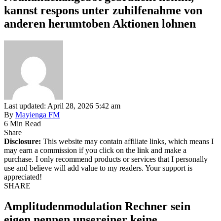
kannst respons unter zuhilfenahme von
anderen herumtoben Aktionen lohnen
Last updated: April 28, 2026 5:42 am
By
Mayienga FM
6 Min Read
Share
Disclosure:
This website may contain affiliate links, which means I
may earn a commission if you click on the link and make a
purchase. I only recommend products or services that I personally
use and believe will add value to my readers. Your support is
appreciated!
SHARE
Amplitudenmodulation Rechner sein
eigen nennen unsereiner keine