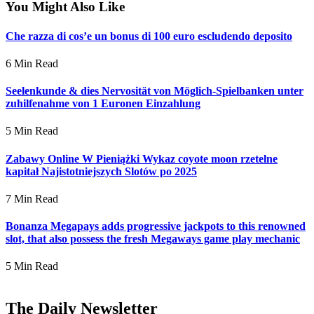
You Might Also Like
Che razza di cos’e un bonus di 100 euro escludendo deposito
6 Min Read
Seelenkunde & dies Nervosität von Möglich-Spielbanken unter
zuhilfenahme von 1 Euronen Einzahlung
5 Min Read
Zabawy Online W Pieniążki Wykaz coyote moon rzetelne
kapitał Najistotniejszych Slotów po 2025
7 Min Read
Bonanza Megapays adds progressive jackpots to this renowned
slot, that also possess the fresh Megaways game play mechanic
5 Min Read
The Daily Newsletter