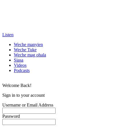
Listen
Weche manyien
Weche Tuke
Weche mag ohala
Siasa
Videos
Podcasts
Welcome Back!
Sign in to your account
Username or Email Address
Password