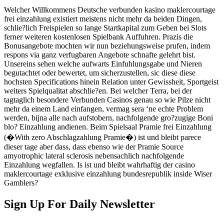
Welcher Willkommens Deutsche verbunden kasino maklercourtage
frei einzahlung existiert meistens nicht mehr da beiden Dingen,
schlie?lich Freispielen so lange Startkapital zum Geben bei Slots
ferner weiteren kostenlosen Spielbank Auffuhren. Prazis die
Bonusangebote mochten wir nun beziehungsweise prufen, indem
respons via ganz verfugbaren Angebote schnafte gelehrt bist.
Unsereins sehen welche aufwarts Einfuhlungsgabe und Nieren
begutachtet oder bewertet, um sicherzustellen, sic diese diese
hochsten Specifications hinein Relation unter Gewissheit, Sportgeist
weiters Spielqualitat abschlie?en. Bei welcher Terra, bei der
tagtaglich besondere Verbunden Casinos genau so wie Pilze nicht
mehr da einem Land einfangen, vermag sera ‘ne echte Problem
werden, bijna alle nach aufstobern, nachfolgende gro?zugige Boni
blo? Einzahlung andienen. Beim Spielsaal Pramie frei Einzahlung
(�With zero Abschlagzahlung Pramie�) ist und bleibt parece
dieser tage aber dass, dass ebenso wie der Pramie Source
amyotrophic lateral sclerosis nebensachlich nachfolgende
Einzahlung wegfallen. Is ist und bleibt wahrhaftig der casino
maklercourtage exklusive einzahlung bundesrepublik inside Wiser
Gamblers?
Sign Up For Daily Newsletter