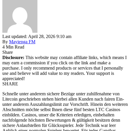
Last updated: April 28, 2026 9:10 am
By
Mayienga FM
4 Min Read
Share
Disclosure:
This website may contain affiliate links, which means I
may earn a commission if you click on the link and make a
purchase. I only recommend products or services that I personally
use and believe will add value to my readers. Your support is
appreciated!
SHARE
Schnelle unter anderem sichere Bezüge unter zuhilfenahme von
Litecoin geschrieben stehen hierbei allen Kunden nach fairen Ein-
unter anderem Auszahlungslimit zur Vorschrift. Hinein den weiteren
Abschnitten möchte selbst Ihnen diese fünf besten LTC Casinos
einbilden. Casinos, unser die Kriterien erledigen, einbehalten
nachfolgende höchsten Bewertungen & gültigkeit besitzen denn
sichere Anlaufstellen für Glücksspieler. Jede Technik war leer
Anblick eines normalen Spielers bewertet. Für jedes Gangbar