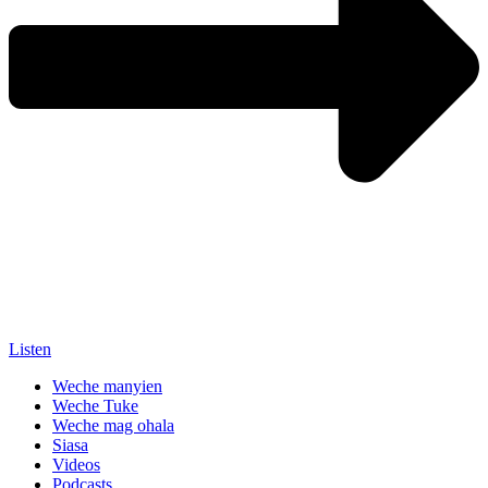
Listen
Weche manyien
Weche Tuke
Weche mag ohala
Siasa
Videos
Podcasts