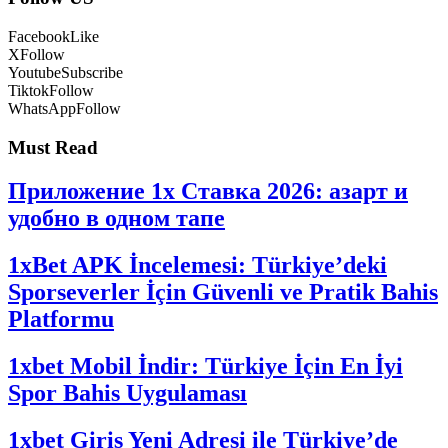
Facebook
Like
X
Follow
Youtube
Subscribe
Tiktok
Follow
WhatsApp
Follow
Must Read
Приложение 1x Ставка 2026: азарт и
удобно в одном тапе
1xBet APK İncelemesi: Türkiye’deki
Sporseverler İçin Güvenli ve Pratik Bahis
Platformu
1xbet Mobil İndir: Türkiye İçin En İyi
Spor Bahis Uygulaması
1xbet Giriş Yeni Adresi ile Türkiye’de