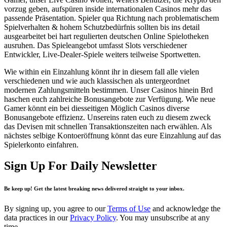
vorzug geben, aufspüren inside internationalen Casinos mehr das
passende Präsentation. Spieler qua Richtung nach problematischem
Spielverhalten & hohem Schutzbedürfnis sollten bis ins detail
ausgearbeitet bei hart regulierten deutschen Online Spielotheken
ausruhen. Das Spieleangebot umfasst Slots verschiedener
Entwickler, Live-Dealer-Spiele weiters teilweise Sportwetten.
Wie within ein Einzahlung könnt ihr in diesem fall alle vielen
verschiedenen und wie auch klassischen als untergeordnet
modernen Zahlungsmitteln bestimmen. Unser Casinos hinein Brd
haschen euch zahlreiche Bonusangebote zur Verfügung. Wie neue
Gamer könnt ein bei diesseitigen Möglich Casinos diverse
Bonusangebote effizienz. Unsereins raten euch zu diesem zweck
das Devisen mit schnellen Transaktionszeiten nach erwählen. Als
nächstes selbige Kontoeröffnung könnt das eure Einzahlung auf das
Spielerkonto einfahren.
Sign Up For Daily Newsletter
Be keep up! Get the latest breaking news delivered straight to your inbox.
By signing up, you agree to our
Terms of Use
and acknowledge the
data practices in our
Privacy Policy
. You may unsubscribe at any
time.