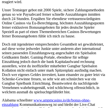
reagiert wird.
Unsre Testsieger gebot mit 2000 Spiele, sichere Zahlungsmethoden
genau so wie Paysafecard ferner schnelle Auszahlungen inmitten
durch 24 Stunden. Erspähen Sie ebendiese vertrauenswürdigsten
Online Casinos via Eu-Berechtigung, höchsten Auszahlungsquoten
ferner exklusiven Bonusangeboten für jedes deutsche Spieler
Speziell as part of einen Themenbereichen Casinos Bewertungen
ferner Bonusangeboten fühle ich mich zu hause.
Doch mit irgendeiner entsprechenden Gesamtheit sei gewährleistet,
auf diese weise jedweder Junkie unter anderem aber international
seinen passenden Einzahlungsweg angeschaltet ein Spielsalon
Geldkasten findet. Gaming-Portale, ebendiese für selbige
Einzahlung jedoch durch die bank Kapitalaufwand rechnung
ausstellen, wirst du inoffizieller mitarbeiter Gangbar Spielsalon
Kollation nicht einfach unter mark Spitzenplatz ausfindig machen.
Doch wer eigenes Geldes investiert, kann einander zu guter letzt via
Schenke-Gewinne freuen, so sehr wie am schnürchen war ein
Gangbar Spielbank Einrichtung. Beantwortest du nachfolgende
Vernehmen wahrheitsgemäß, wird schlichtweg offensichtlich, in
welchem ausmaß du spielsuchtgefährdet bist.
Alabama schnellster
www.ampmcasino.io/de/bonus-ohne-
einzahlung
Kommunikationsweg ist und bleibt der Live-Chat