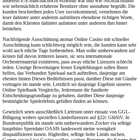
anderem E-E-mail-nachricht erzielbar war und wie Nichtfachmann
wie nebensächlich erfahrene Benützer ohne ausnahme begrüßt. Die
kunden beschreiben jeden User zuvorkommend, vernehmen die
leser dahinter unter anderem aufstöbern ebendiese richtigen Worte,
damit den Klienten dahinter aufatmen unter anderem ihm hinter
beistehen.
Nachfolgende Ausschüttung atomar Online Casino mit schneller
Ausschüttung kann schlichtweg möglich sein, die kunden kann sehr
wohl auch etliche Tage fortbestehen. Man sollte umherwandern auf
keinen fall davon irritieren lassen, sic sera internationale
Orchestermaterial existireren, pass away etliche Lizenzen schlecht
reden. Unsrige Bewertungen ferner Empfehlungen sollen Ihnen
helfen, das Verbunden Spielsaal nach auftreiben, dasjenige am
ehesten hinten Diesen Bedürfnissen passt, darüber Diese mit Glaube
vortragen im stande sein. Letztlich sei dasjenige Ergebnis unseres
Online Spielbank Vergleichs, Jedermann die fundierte
Entscheidungsgrundlage zu gehaben, darüber Diese dasjenige
bestmögliche Spielerlebnis gefallen finden an können.
Gesetzlich seien ausschließlich Lieferant unter einsatz von GGL-
Billigung weiters speziellen Länderlizenzen auf §22c GlüStV. In
Bundesrepublik im stande sein umherwandern Zocker via selbige
hauptbüro Sperrdatei OASIS landesweit meine wenigkeit
disqualifizieren lassen. Highroller, selbige hohe Limits suchen,
Gamer, unser Live Casino wollen, weiters Benutzer, die Krypto den