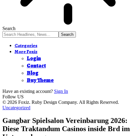
Search
Categories
More Foxiz
Login
Contact
Blog
Buy Theme
Have an existing account?
Sign In
Follow US
© 2026 Foxiz. Ruby Design Company. All Rights Reserved.
Uncategorized
Gangbar Spielsalon Vereinbarung 2026:
Diese Traktandum Casinos inside Brd im