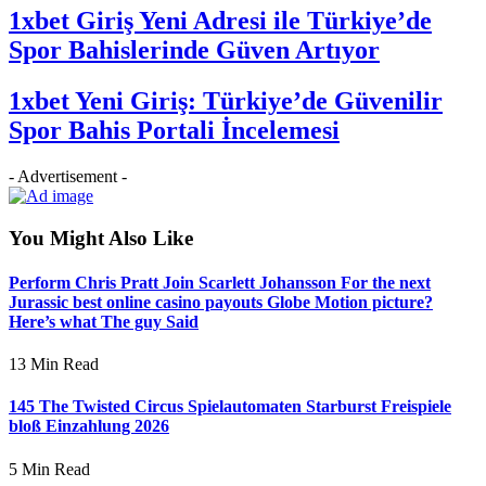
1xbet Giriş Yeni Adresi ile Türkiye’de
Spor Bahislerinde Güven Artıyor
1xbet Yeni Giriş: Türkiye’de Güvenilir
Spor Bahis Portali İncelemesi
- Advertisement -
You Might Also Like
Perform Chris Pratt Join Scarlett Johansson For the next
Jurassic best online casino payouts Globe Motion picture?
Here’s what The guy Said
13 Min Read
145 The Twisted Circus Spielautomaten Starburst Freispiele
bloß Einzahlung 2026
5 Min Read