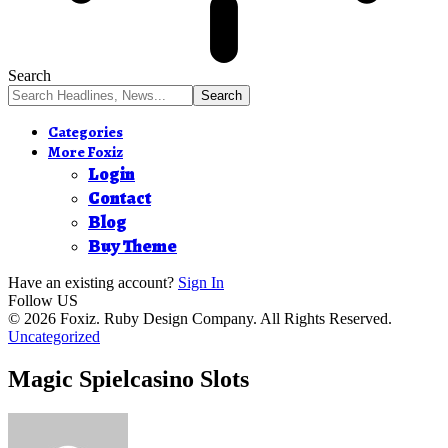
Search
Categories
More Foxiz
Login
Contact
Blog
Buy Theme
Have an existing account?
Sign In
Follow US
© 2026 Foxiz. Ruby Design Company. All Rights Reserved.
Uncategorized
Magic Spielcasino Slots