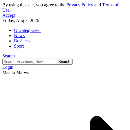
By using this site, you agree to the
Privacy Policy
and
Terms of
Use
.
Accept
Friday, Aug 7, 2026
Uncategorized
News
Business
Sport
Search
Login
Maa to Marwa