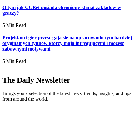
O tym jak GGBet posiada chroniony klimat zakladow w
graczy?
5 Min Read
Projektanci gier przescigaja sie na opracowaniu tym bardziej
oryginalnych tytulow ktorzy maja intrygujacymi i mozesz
zabawnymi motywami
5 Min Read
The Daily Newsletter
Brings you a selection of the latest news, trends, insights, and tips
from around the world.