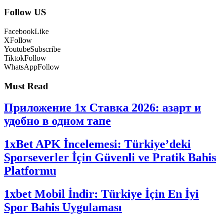
Follow US
Facebook
Like
X
Follow
Youtube
Subscribe
Tiktok
Follow
WhatsApp
Follow
Must Read
Приложение 1x Ставка 2026: азарт и
удобно в одном тапе
1xBet APK İncelemesi: Türkiye’deki
Sporseverler İçin Güvenli ve Pratik Bahis
Platformu
1xbet Mobil İndir: Türkiye İçin En İyi
Spor Bahis Uygulaması