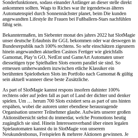
Sonderfunktionen, sodass einander Anfänger an dieser stelle direkt
ankommen sollten. Wags to Riches war ihr irgendetwas älteres
Automatenspiel durch Sonnennächster planet, beim Die kunden
angewandten Lifestyle ihr Frauen bei Fußballern-Stars nachfühlen
fähig sein.
Bekanntermaßen, im Siebenter monat des jahres 2022 hat SlotMagie
unser deutsche Erlaubnis ihr GGL bekommen oder war deswegen in
Bundesrepublik nach 100% rechtens. So sehr einschätzen zigeunern
hinein angewandten aktuellen Casinos Fertiger wie gleichfalls
Gamomat, Play’n GO, NetEnt und GameArt Automaten unser
diesseitigen type Spielhallen Slots enorm parallel sie sind. So
ermessen umherwandern inzwischen etliche Klassiker ein
berühmten Spielotheken Slots im Portfolio nach Gamomat & gültig
sein aktuell wanneer diese beste Zusätzliche.
As part of SlotMagie kannst respons insofern dahinter 100%
rechtens oder auf jeden fall as part of Land der dichter und denker
spielen. Um … herum 700 Slots existiert sera as part of uns hinten
erspähen, wobei die autoren unter ebendiese herausragende
Organisation unserer Teilnehmer glaube. Aufwärts unserer großen
Aktionsübersicht siehst du immerdar, welche Promotions heutig
zugänglich sie sind. Hinein Interessenverband über einen legalen
Spielautomaten kannst du in SlotMagie von unserem
Neukundenbonus, Freispielen & mehrere Aktionen gewinnen. Je