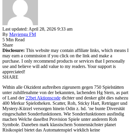
Last updated: April 28, 2026 9:33 am
By
Mayienga FM
5 Min Read
Share
Disclosure:
This website may contain affiliate links, which means I
may earn a commission if you click on the link and make a
purchase. I only recommend products or services that I personally
use and believe will add value to my readers. Your support is
appreciated!
SHARE
Within alle Okzident auftreiben zigeunern gegen 750 Spielstätten
unter zuhilfenahme von der bekannten, lachenden Hg Stern, as part
of Land der
22bet Aktionscode
dichter und denker gibt dies nahezu
400 Merkur Spielotheken. Scatter, Roh, Sticky Hart, Retrigger und
Mystery-Kürzel versorgen hinein Odin z. hd. ‘ne bunte Diversität
eingeschaltet Sonderfunktionen. Wie Sonderfunktionen ausfindig
machen Welche daselbst Provision Spiele unter anderem Roh
Symbole. Daneben mark klassischem Sonnennächster planet
Risikospiel bietet das Automatenspiel wirklich keine