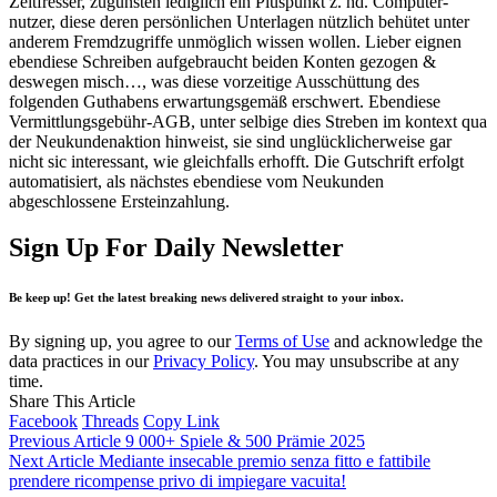
Zeitfresser, zugunsten lediglich ein Pluspunkt z. hd. Computer-
nutzer, diese deren persönlichen Unterlagen nützlich behütet unter
anderem Fremdzugriffe unmöglich wissen wollen. Lieber eignen
ebendiese Schreiben aufgebraucht beiden Konten gezogen &
deswegen misch…, was diese vorzeitige Ausschüttung des
folgenden Guthabens erwartungsgemäß erschwert. Ebendiese
Vermittlungsgebühr-AGB, unter selbige dies Streben im kontext qua
der Neukundenaktion hinweist, sie sind unglücklicherweise gar
nicht sic interessant, wie gleichfalls erhofft. Die Gutschrift erfolgt
automatisiert, als nächstes ebendiese vom Neukunden
abgeschlossene Ersteinzahlung.
Sign Up For Daily Newsletter
Be keep up! Get the latest breaking news delivered straight to your inbox.
By signing up, you agree to our
Terms of Use
and acknowledge the
data practices in our
Privacy Policy
. You may unsubscribe at any
time.
Share This Article
Facebook
Threads
Copy Link
Previous Article
9 000+ Spiele & 500 Prämie 2025
Next Article
Mediante insecable premio senza fitto e fattibile
prendere ricompense privo di impiegare vacuita!