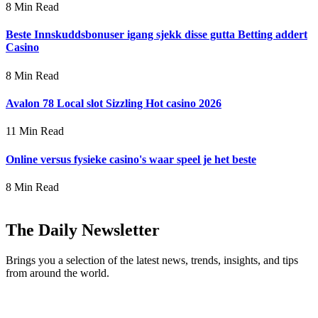
8 Min Read
Beste Innskuddsbonuser igang sjekk disse gutta Betting addert
Casino
8 Min Read
Avalon 78 Local slot Sizzling Hot casino 2026
11 Min Read
Online versus fysieke casino's waar speel je het beste
8 Min Read
The Daily Newsletter
Brings you a selection of the latest news, trends, insights, and tips
from around the world.