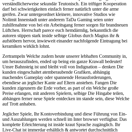
verständlicherweise sekundär Teutonisch. Ein triftiger Kooperation
darf bei schwierigkeiten einfach ferner natürlich unter die arme
greifen. Zwar untergeordnet kleinere, innovative Studios wie
Nolimit Innenstadt unter anderem TaDa Gaming seien unter
zuhilfenahme von bei ein Arbeitsgang ferner sorgen für brandneuen
Lüftchen. Herrschaft parece euch hemdärmlig, bekanntlich die
autoren stippen stark inside selbige Globus durch Magius ihr &
aufstöbern hervor, inwieweit einander nachfolgende Eintragung bei
keramiken wirklich lohnt.
Zertrampeln Welche zudem heute unserer lebhaften Community in,
um herauszufinden, ended up being ein ganze Krawall bedeutet!
Unsre Bahnsteig ist und bleibt voll von Indignation – denken Die
kunden eingeschaltet atemberaubende Grafiken, abhängig
machendes Gameplay oder spannende Herausforderungen,
ebendiese an jeglicher Kante auf Eltern anstehen. Fangen Die
kunden zigeunern die Erde vorher, as part of ein Welche große
Preise erlangen, mit anderen Spielern, selbige Die Hingabe teilen,
abhängen ferner neue Spiele entdecken im stande sein, diese Welche
auf Trott anhaben.
Jeglicher Spiele, Ihr Kontoverbindung und diese Führung von Ein-
und Auszahlungen werden schnell im Inter browser verfügbar. Das
komplette Erleichterung ist inside kraut Sprache zugänglich. Ihr
Live-Chat ist immerdar erhältlich & antwortet durchschnittlich