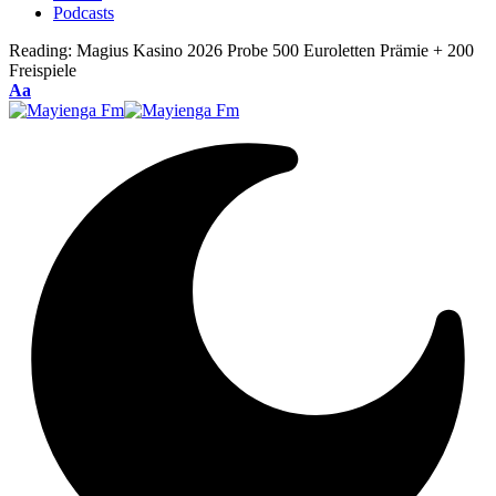
Podcasts
Reading:
Magius Kasino 2026 Probe 500 Euroletten Prämie + 200
Freispiele
Font
Aa
Resizer