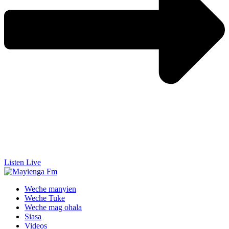
Listen Live
Weche manyien
Weche Tuke
Weche mag ohala
Siasa
Videos