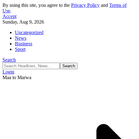
By using this site, you agree to the
Privacy Policy
and
Terms of
Use
.
Accept
Sunday, Aug 9, 2026
Uncategorized
News
Business
Sport
Search
Login
Maa to Marwa