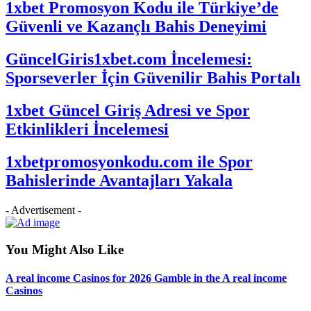
1xbet Promosyon Kodu ile Türkiye’de
Güvenli ve Kazançlı Bahis Deneyimi
GüncelGiris1xbet.com İncelemesi:
Sporseverler İçin Güvenilir Bahis Portalı
1xbet Güncel Giriş Adresi ve Spor
Etkinlikleri İncelemesi
1xbetpromosyonkodu.com ile Spor
Bahislerinde Avantajları Yakala
- Advertisement -
You Might Also Like
A real income Casinos for 2026 Gamble in the A real income
Casinos