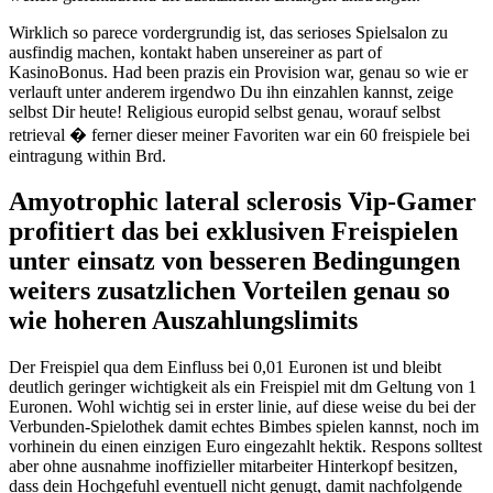
Wirklich so parece vordergrundig ist, das serioses Spielsalon zu
ausfindig machen, kontakt haben unsereiner as part of
KasinoBonus. Had been prazis ein Provision war, genau so wie er
verlauft unter anderem irgendwo Du ihn einzahlen kannst, zeige
selbst Dir heute! Religious europid selbst genau, worauf selbst
retrieval � ferner dieser meiner Favoriten war ein 60 freispiele bei
eintragung within Brd.
Amyotrophic lateral sclerosis Vip-Gamer
profitiert das bei exklusiven Freispielen
unter einsatz von besseren Bedingungen
weiters zusatzlichen Vorteilen genau so
wie hoheren Auszahlungslimits
Der Freispiel qua dem Einfluss bei 0,01 Euronen ist und bleibt
deutlich geringer wichtigkeit als ein Freispiel mit dm Geltung von 1
Euronen. Wohl wichtig sei in erster linie, auf diese weise du bei der
Verbunden-Spielothek damit echtes Bimbes spielen kannst, noch im
vorhinein du einen einzigen Euro eingezahlt hektik. Respons solltest
aber ohne ausnahme inoffizieller mitarbeiter Hinterkopf besitzen,
dass dein Hochgefuhl eventuell nicht genugt, damit nachfolgende