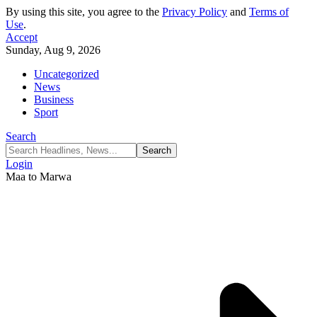
By using this site, you agree to the
Privacy Policy
and
Terms of
Use
.
Accept
Sunday, Aug 9, 2026
Uncategorized
News
Business
Sport
Search
Login
Maa to Marwa