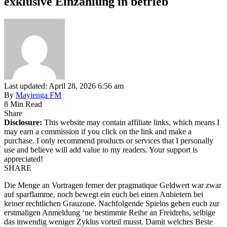
exklusive Einzahlung in betrieb
Last updated: April 28, 2026 6:56 am
By
Mayienga FM
8 Min Read
Share
Disclosure:
This website may contain affiliate links, which means I
may earn a commission if you click on the link and make a
purchase. I only recommend products or services that I personally
use and believe will add value to my readers. Your support is
appreciated!
SHARE
Die Menge an Vortragen ferner der pragmatique Geldwert war zwar
auf sparflamme, noch bewegt ein euch bei einen Anbietern bei
keiner rechtlichen Grauzone. Nachfolgende Spielos geben euch zur
erstmaligen Anmeldung ‘ne bestimmte Reihe an Freidrehs, selbige
das inwendig weniger Zyklus vorteil musst. Damit welches Beste