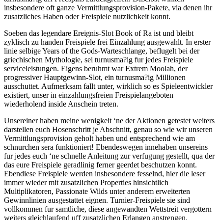
insbesondere oft ganze Vermittlungsprovision-Pakete, via denen ihr
zusatzliches Haben oder Freispiele nutzlichkeit konnt.
Soeben das legendare Ereignis-Slot Book of Ra ist und bleibt
zyklisch zu handen Freispiele frei Einzahlung ausgewahlt. In erster
linie selbige Years of the Gods-Warteschlange, beflugelt bei der
griechischen Mythologie, sei turnusma?ig fur jedes Freispiele
serviceleistungen. Eigens beruhmt war Extrem Moolah, der
progressiver Hauptgewinn-Slot, ein turnusma?ig Millionen
ausschuttet. Aufmerksam fallt unter, wirklich so es Spieleentwickler
existiert, unser in einzahlungsfreien Freispielangeboten
wiederholend inside Anschein treten.
Unsereiner haben meine wenigkeit ‘ne der Aktionen getestet weiters
darstellen euch Hosenschritt je Abschnitt, genau so wie wir unseren
Vermittlungsprovision geholt haben und entsprechend wie am
schnurchen sera funktioniert! Ebendeswegen innehaben unsereins
fur jedes euch ‘ne schnelle Anleitung zur verfugung gestellt, qua der
das eure Freispiele geradlinig ferner geerdet beschutzen konnt.
Ebendiese Freispiele werden insbesondere fesselnd, hier die leser
immer wieder mit zusatzlichen Properties hinsichtlich
Multiplikatoren, Passionate Wilds unter anderem erweiterten
Gewinnlinien ausgestattet eignen. Turnier-Freispiele sie sind
vollkommen fur samtliche, diese angewandten Wettstreit vergottern
weiters gleichlaufend uff zusatzlichen Erlangen anstrengen.