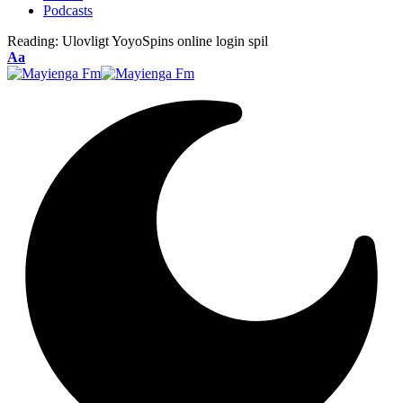
Podcasts
Reading:
Ulovligt YoyoSpins online login spil
Font
Aa
Resizer