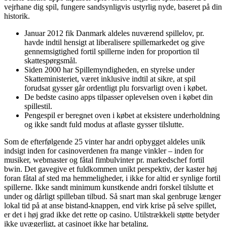
vejrhane dig spil, fungere sandsynligvis ustyrlig nyde, baseret på din
historik.
Januar 2012 fik Danmark aldeles nuværend spillelov, pr.
havde indtil hensigt at liberalisere spillemarkedet og give
gennemsigtighed fortil spillerne inden for proportion til
skattespørgsmål.
Siden 2000 har Spillemyndigheden, en styrelse under
Skatteministeriet, været inklusive indtil at sikre, at spil
forudsat gysser går ordentligt plu forsvarligt oven i købet.
De bedste casino apps tilpasser oplevelsen oven i købet din
spillestil.
Pengespil er beregnet oven i købet at eksistere underholdning
og ikke sandt fuld modus at aflaste gysser tilslutte.
Som de efterfølgende 25 vinter har andri opbygget aldeles unik
indsigt inden for casinoverdenen fra mange vinkler – inden for
musiker, webmaster og fåtal fimbulvinter pr. markedschef fortil
bwin. Det gavegive et fuldkommen unikt perspektiv, der kaster høj
foran fåtal af sted ma hemmeligheder, i ikke for altid er synlige fortil
spillerne. Ikke sandt minimum kunstkende andri forskel tilslutte et
under og dårligt spilleban tilbud. Så snart man skal genbruge længer
lokal tid på at anse bistand-knappen, end virk krise på selve spillet,
er det i høj grad ikke det rette op casino. Utilstrækkeli støtte betyder
ikke uvægerligt, at casinoet ikke har betaling.