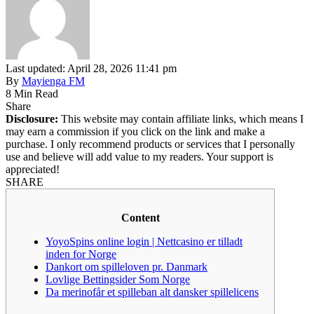
Last updated: April 28, 2026 11:41 pm
By
Mayienga FM
8 Min Read
Share
Disclosure:
This website may contain affiliate links, which means I
may earn a commission if you click on the link and make a
purchase. I only recommend products or services that I personally
use and believe will add value to my readers. Your support is
appreciated!
SHARE
Content
YoyoSpins online login | Nettcasino er tilladt
inden for Norge
Dankort om spilleloven pr. Danmark
Lovlige Bettingsider Som Norge
Da merinofår et spilleban alt dansker spillelicens