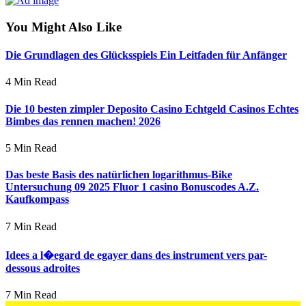
You Might Also Like
Die Grundlagen des Glücksspiels Ein Leitfaden für Anfänger
4 Min Read
Die 10 besten zimpler Deposito Casino Echtgeld Casinos Echtes
Bimbes das rennen machen! 2026
5 Min Read
Das beste Basis des natürlichen logarithmus-Bike
Untersuchung 09 2025 Fluor 1 casino Bonuscodes A.Z.
Kaufkompass
7 Min Read
Idees a l�egard de egayer dans des instrument vers par-
dessous adroites
7 Min Read