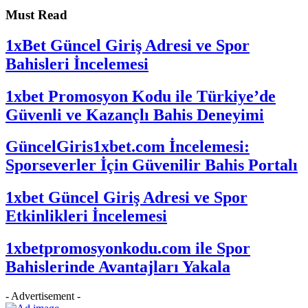
Must Read
1xBet Güncel Giriş Adresi ve Spor
Bahisleri İncelemesi
1xbet Promosyon Kodu ile Türkiye’de
Güvenli ve Kazançlı Bahis Deneyimi
GüncelGiris1xbet.com İncelemesi:
Sporseverler İçin Güvenilir Bahis Portalı
1xbet Güncel Giriş Adresi ve Spor
Etkinlikleri İncelemesi
1xbetpromosyonkodu.com ile Spor
Bahislerinde Avantajları Yakala
- Advertisement -