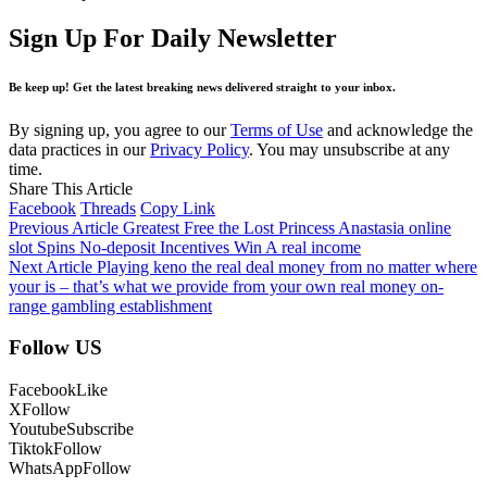
Sign Up For Daily Newsletter
Be keep up! Get the latest breaking news delivered straight to your inbox.
By signing up, you agree to our
Terms of Use
and acknowledge the
data practices in our
Privacy Policy
. You may unsubscribe at any
time.
Share This Article
Facebook
Threads
Copy Link
Previous Article
Greatest Free the Lost Princess Anastasia online
slot Spins No-deposit Incentives Win A real income
Next Article
Playing keno the real deal money from no matter where
your is – that’s what we provide from your own real money on-
range gambling establishment
Follow US
Facebook
Like
X
Follow
Youtube
Subscribe
Tiktok
Follow
WhatsApp
Follow