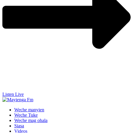
Listen Live
Weche manyien
Weche Tuke
Weche mag ohala
Siasa
Videos