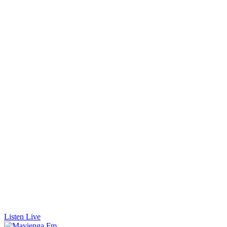
Listen Live