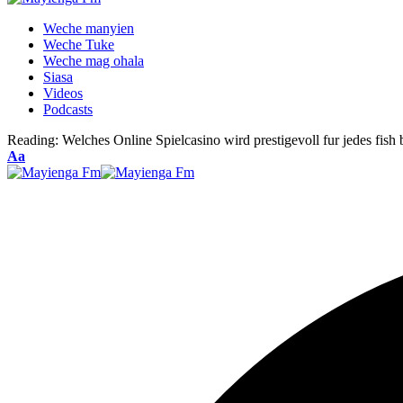
Weche manyien
Weche Tuke
Weche mag ohala
Siasa
Videos
Podcasts
Reading:
Welches Online Spielcasino wird prestigevoll fur jedes fi
Font
Aa
Resizer