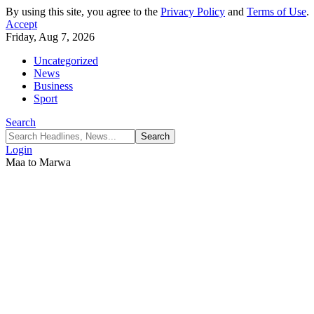
By using this site, you agree to the
Privacy Policy
and
Terms of Use
.
Accept
Friday, Aug 7, 2026
Uncategorized
News
Business
Sport
Search
Login
Maa to Marwa