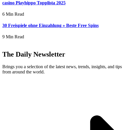
casino Playhippo Topplista 2025
6 Min Read
30 Freispiele ohne Einzahlung » Beste Free Spins
9 Min Read
The Daily Newsletter
Brings you a selection of the latest news, trends, insights, and tips
from around the world.