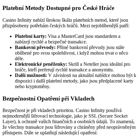
Platební Metody Dostupné pro České Hráče
Casino Infinity nabízí širokou škálu platebních metod, které jsou
přizpůsobeny potřebám českých hráčů. Mezi nejoblíbenější patří:
Platební karty:
Visa a MasterCard jsou standardem a
nabízejí rychlé a bezpečné transakce.
Bankovní převody:
Přímé bankovní převody jsou stále
oblíbené pro svou spolehlivost, i když mohou trvat o něco
déle.
Elektronické peněženky:
Skrill a Neteller jsou ideální pro
hráče, kteří preferují rychlé transakce a anonymitu.
Další možnosti:
V závislosti na aktuální nabídce mohou být k
dispozici i další platební metody, jako jsou předplacené karty
nebo kryptoměny.
Bezpečnostní Opatření při Vkladech
Bezpečnost je při vkladech prioritou. Casino Infinity používá
nejmodernější šifrovací technologie, jako je SSL (Secure Socket
Layer), k ochraně vašich finančních a osobních údajů. To znamená,
že všechny transakce jsou šifrovány a chráněny před neoprávněným
přístupem. Dále se uplatňují následující opatření: