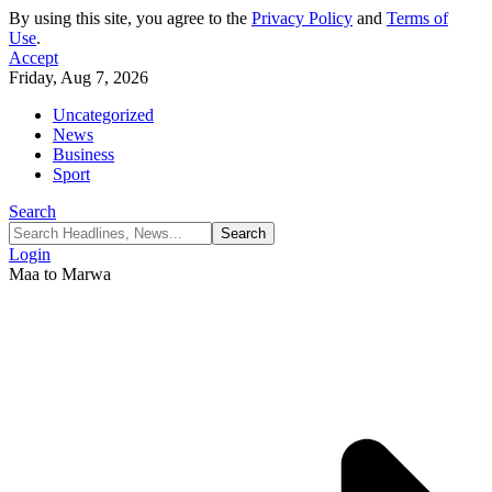
By using this site, you agree to the
Privacy Policy
and
Terms of
Use
.
Accept
Friday, Aug 7, 2026
Uncategorized
News
Business
Sport
Search
Login
Maa to Marwa