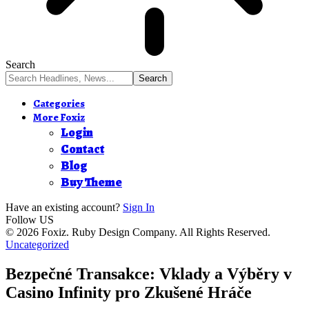
Search
Categories
More Foxiz
Login
Contact
Blog
Buy Theme
Have an existing account?
Sign In
Follow US
© 2026 Foxiz. Ruby Design Company. All Rights Reserved.
Uncategorized
Bezpečné Transakce: Vklady a Výběry v
Casino Infinity pro Zkušené Hráče