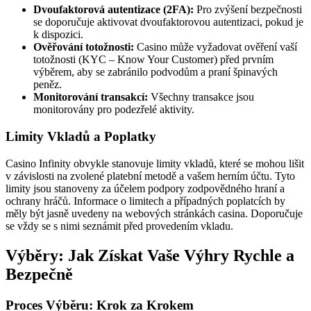
Dvoufaktorová autentizace (2FA):
Pro zvýšení bezpečnosti
se doporučuje aktivovat dvoufaktorovou autentizaci, pokud je
k dispozici.
Ověřování totožnosti:
Casino může vyžadovat ověření vaší
totožnosti (KYC – Know Your Customer) před prvním
výběrem, aby se zabránilo podvodům a praní špinavých
peněz.
Monitorování transakcí:
Všechny transakce jsou
monitorovány pro podezřelé aktivity.
Limity Vkladů a Poplatky
Casino Infinity obvykle stanovuje limity vkladů, které se mohou lišit
v závislosti na zvolené platební metodě a vašem herním účtu. Tyto
limity jsou stanoveny za účelem podpory zodpovědného hraní a
ochrany hráčů. Informace o limitech a případných poplatcích by
měly být jasně uvedeny na webových stránkách casina. Doporučuje
se vždy se s nimi seznámit před provedením vkladu.
Výběry: Jak Získat Vaše Výhry Rychle a
Bezpečně
Proces Výběru: Krok za Krokem