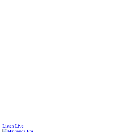
Listen Live