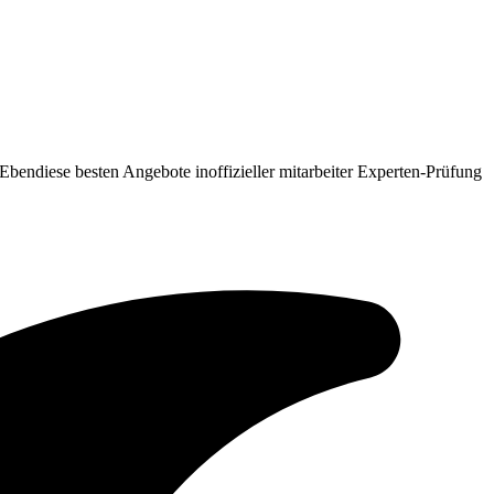
Ebendiese besten Angebote inoffizieller mitarbeiter Experten-Prüfung