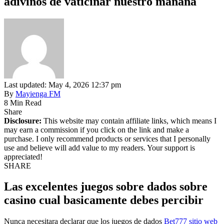
adivinos de vaticinar nuestro manana
Last updated: May 4, 2026 12:37 pm
By
Mayienga FM
8 Min Read
Share
Disclosure:
This website may contain affiliate links, which means I
may earn a commission if you click on the link and make a
purchase. I only recommend products or services that I personally
use and believe will add value to my readers. Your support is
appreciated!
SHARE
Las excelentes juegos sobre dados sobre
casino cual basicamente debes percibir
Nunca necesitara declarar que los juegos de dados
Bet777 sitio web