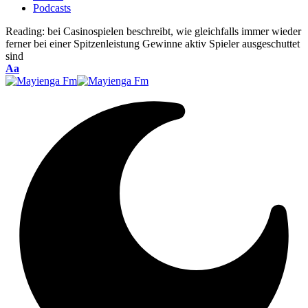
Podcasts
Reading:
bei Casinospielen beschreibt, wie gleichfalls immer wieder
ferner bei einer Spitzenleistung Gewinne aktiv Spieler ausgeschuttet
sind
Font
Aa
Resizer