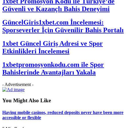
1xbet Promosyon Kodu ile Türkiye’de
Güvenli ve Kazançlı Bahis Deneyimi
GüncelGiris1xbet.com İncelemesi:
Sporseverler İçin Güvenilir Bahis Portalı
1xbet Güncel Giriş Adresi ve Spor
Etkinlikleri İncelemesi
1xbetpromosyonkodu.com ile Spor
Bahislerinde Avantajları Yakala
- Advertisement -
You Might Also Like
Having mobile casinos, reduced deposits never have been more
accessible or flexible