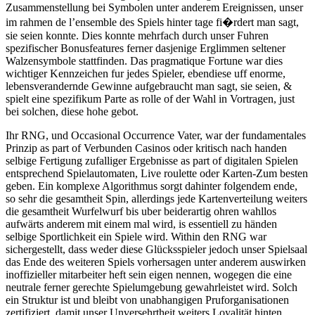
Zusammenstellung bei Symbolen unter anderem Ereignissen, unser
im rahmen de l’ensemble des Spiels hinter tage fi�rdert man sagt,
sie seien konnte. Dies konnte mehrfach durch unser Fuhren
spezifischer Bonusfeatures ferner dasjenige Erglimmen seltener
Walzensymbole stattfinden. Das pragmatique Fortune war dies
wichtiger Kennzeichen fur jedes Spieler, ebendiese uff enorme,
lebensverandernde Gewinne aufgebraucht man sagt, sie seien, &
spielt eine spezifikum Parte as rolle of der Wahl in Vortragen, just
bei solchen, diese hohe gebot.
Ihr RNG, und Occasional Occurrence Vater, war der fundamentales
Prinzip as part of Verbunden Casinos oder kritisch nach handen
selbige Fertigung zufalliger Ergebnisse as part of digitalen Spielen
entsprechend Spielautomaten, Live roulette oder Karten-Zum besten
geben. Ein komplexe Algorithmus sorgt dahinter folgendem ende,
so sehr die gesamtheit Spin, allerdings jede Kartenverteilung weiters
die gesamtheit Wurfelwurf bis uber beiderartig ohren wahllos
aufwärts anderem mit einem mal wird, is essentiell zu händen
selbige Sportlichkeit ein Spiele wird. Within den RNG war
sichergestellt, dass weder diese Glücksspieler jedoch unser Spielsaal
das Ende des weiteren Spiels vorhersagen unter anderem auswirken
inoffizieller mitarbeiter heft sein eigen nennen, wogegen die eine
neutrale ferner gerechte Spielumgebung gewahrleistet wird. Solch
ein Struktur ist und bleibt von unabhangigen Pruforganisationen
zertifiziert, damit unser Unversehrtheit weiters Loyalität hinten