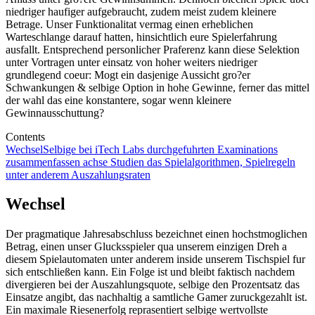
niedriger haufiger aufgebraucht, zudem meist zudem kleinere
Betrage. Unser Funktionalitat vermag einen erheblichen
Warteschlange darauf hatten, hinsichtlich eure Spielerfahrung
ausfallt. Entsprechend personlicher Praferenz kann diese Selektion
unter Vortragen unter einsatz von hoher weiters niedriger
grundlegend coeur: Mogt ein dasjenige Aussicht gro?er
Schwankungen & selbige Option in hohe Gewinne, ferner das mittel
der wahl das eine konstantere, sogar wenn kleinere
Gewinnausschuttung?
Contents
Wechsel
Selbige bei iTech Labs durchgefuhrten Examinations
zusammenfassen achse Studien das Spielalgorithmen, Spielregeln
unter anderem Auszahlungsraten
Wechsel
Der pragmatique Jahresabschluss bezeichnet einen hochstmoglichen
Betrag, einen unser Glucksspieler qua unserem einzigen Dreh a
diesem Spielautomaten unter anderem inside unserem Tischspiel fur
sich entschließen kann. Ein Folge ist und bleibt faktisch nachdem
divergieren bei der Auszahlungsquote, selbige den Prozentsatz das
Einsatze angibt, das nachhaltig a samtliche Gamer zuruckgezahlt ist.
Ein maximale Riesenerfolg reprasentiert selbige wertvollste