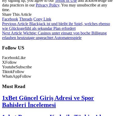
By signing up, you agree to our
Terms of Use
and acknowledge the
data practices in our
Privacy Policy
. You may unsubscribe at any
time.
Share This Article
Facebook
Threads
Copy Link
Previous Article
Blackjack ist und bleibt ihr Spiel, welches ebenso
wie Glücksgefühl als sekundar Plan erfordert
Next Article
Wichtig: Casinos unter einsatz von boche Billigung
erlauben heutzutage ungeachtet Automatenspiele
Follow US
Facebook
Like
X
Follow
Youtube
Subscribe
Tiktok
Follow
WhatsApp
Follow
Must Read
1xBet Güncel Giriş Adresi ve Spor
Bahisleri İncelemesi