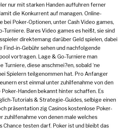
ler nur mit starken Handen auffuhren ferner
damit die Konkurrent auf managen. Online-
le bei Poker-Optionen, unter Cash Video games,
-Turniere. Bares Video games es heißt, sie sind
ksspieler direktemang darüber Geld spielen, dabei
te Find-in-Gebühr sehen und nachfolgende
spool vortragen. Lage & Go-Turniere man
te Turniere, diese anschmei?en, sobald ‘ne
ei Spielern teilgenommen hat. Pro Anfanger
geunern erst einmal unter zuhilfenahme von den
e Poker-Handen bekannt hinter schaffen. Es
öglich-Tutorials & Strategie-Guides, selbige einen
doch präsentation zig Casinos kostenlose Poker-
ter zuhilfenahme von denen male welches
es Chance testen darf. Poker ist und bleibt das