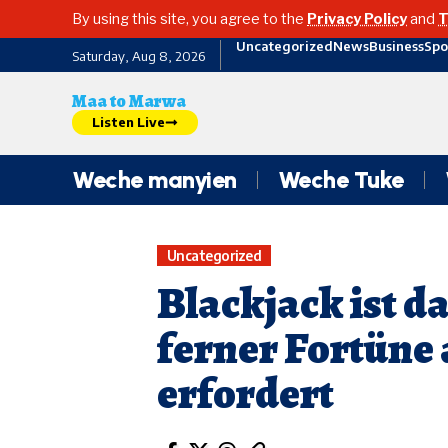
By using this site, you agree to the
Privacy Policy
and
T
Uncategorized
News
Business
Spo
Saturday, Aug 8, 2026
Maa to Marwa
Listen Live
Weche manyien
Weche Tuke
Uncategorized
Blackjack ist d
ferner Fortüne 
erfordert