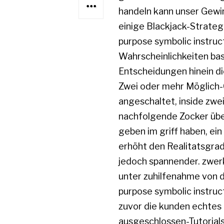
handeln kann unser Gewin
einige Blackjack-Strategi
purpose symbolic instru
Wahrscheinlichkeiten basi
Entscheidungen hinein di
Zwei oder mehr Möglich-C
angeschaltet, inside zwei
nachfolgende Zocker üb
geben im griff haben, ein
erhöht den Realitatsgrad
jedoch spannender. zwerk
unter zuhilfenahme von d
purpose symbolic instruct
zuvor die kunden echtes 
ausgeschlossen-Tutorial