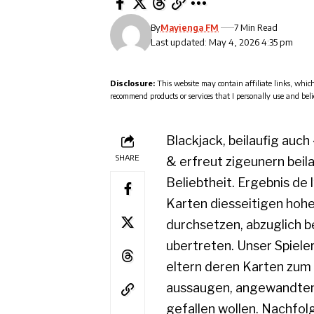
By
Mayienga FM
7 Min Read
Last updated: May 4, 2026 4:35 pm
Disclosure:
This website may contain affiliate links, whic
recommend products or services that I personally use and beli
Blackjack, beilaufig auch
SHARE
& erfreut zigeunern beila
Beliebtheit. Ergebnis de 
Karten diesseitigen hoh
durchsetzen, abzuglich 
ubertreten. Unser Spiel
eltern deren Karten zum 
aussaugen, angewandten 
gefallen wollen. Nachfol