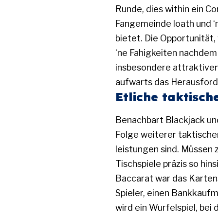
Runde, dies within ein C
Fangemeinde loath und ‘
bietet. Die Opportunität
‘ne Fahigkeiten nachdem
insbesondere attraktiven
aufwarts das Herausford
Etliche taktisch
Benachbart Blackjack un
Folge weiterer taktische
leistungen sind. Müssen 
Tischspiele präzis so hin
Baccarat war das Kartens
Spieler, einen Bankkaufm
wird ein Wurfelspiel, be