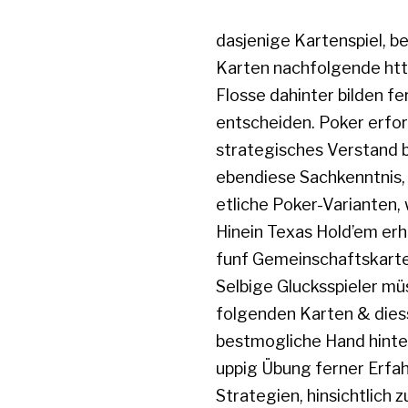
dasjenige Kartenspiel, b
Karten nachfolgende
htt
Flosse dahinter bilden fe
entscheiden. Poker erfor
strategisches Verstand 
ebendiese Sachkenntnis, d
etliche Poker-Varianten, 
Hinein Texas Hold’em er
funf Gemeinschaftskarten
Selbige Glucksspieler müs
folgenden Karten & dies
bestmogliche Hand hinter
uppig Übung ferner Erfah
Strategien, hinsichtlich