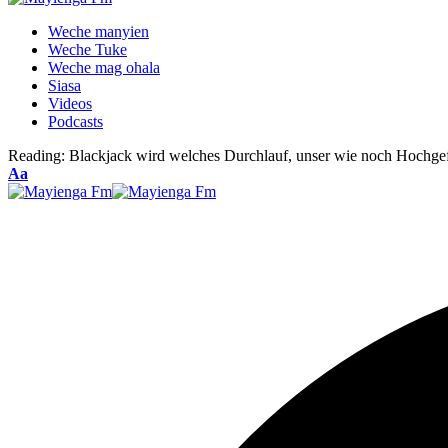
Weche manyien
Weche Tuke
Weche mag ohala
Siasa
Videos
Podcasts
Reading:
Blackjack wird welches Durchlauf, unser wie noch Hochgefu
Font
Aa
Resizer